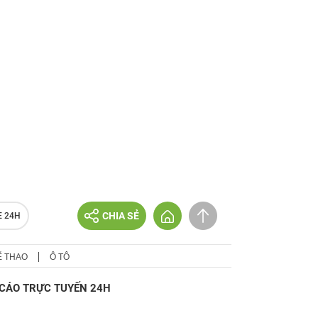
CHIA SẺ
E 24H
Ể THAO
Ô TÔ
CÁO TRỰC TUYẾN 24H