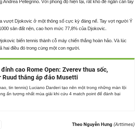
 Andrea Pellegrino. Với phong độ hiện tại, rất khó để ngăn cản tay
a vượt Djokovic ở một thông số cực kỳ đáng nể. Tay vợt người Ý
rs 1000 sân đất nện, cao hơn mức 77,8% của Djokovic.
Djokovic biến tennis thành cỗ máy chiến thắng hoàn hảo. Và lúc
ả hai điều đó trong cùng một con người.
 đỉnh cao Rome Open: Zverev thua sốc,
 Ruud thắng áp đảo Musetti
thao, tin tennis) Luciano Darderi tạo nên một trong những màn lội
ng ấn tượng nhất mùa giải khi cứu 4 match point để đánh bại
Theo Nguyễn Hưng
(Arttimes)