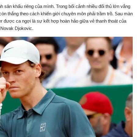
 sân khấu riêng của mình. Trong bối cảnh nhiều đối thủ lớn vắng
à còn thắng theo cách khiến giới chuyên môn phải trầm trồ. Sau màn
ner được ca ngợi là sự kết hợp hoàn hảo giữa vẻ thanh thoát của
 Novak Djokovic.