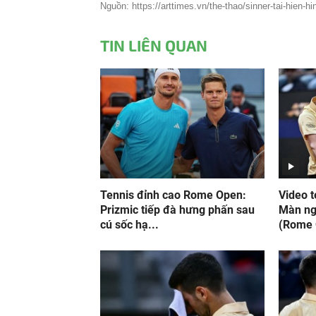
Nguồn: https://arttimes.vn/the-thao/sinner-tai-hien-h
TIN LIÊN QUAN
Tennis đỉnh cao Rome Open:
Video t
Prizmic tiếp đà hưng phấn sau
Màn ng
cú sốc hạ...
(Rome 