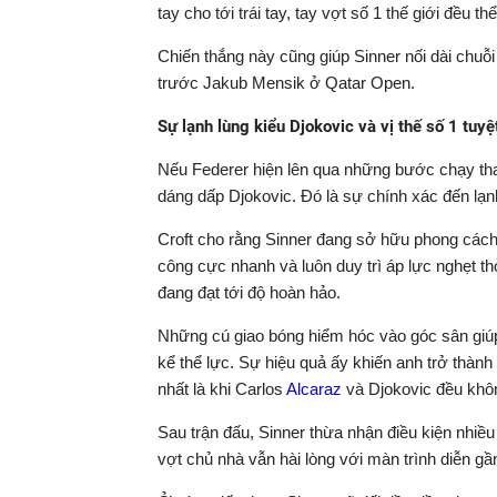
tay cho tới trái tay, tay vợt số 1 thế giới đều t
Chiến thắng này cũng giúp Sinner nối dài chuỗi t
trước Jakub Mensik ở Qatar Open.
Sự lạnh lùng kiểu Djokovic và vị thế số 1 tuyệ
Nếu Federer hiện lên qua những bước chạy thanh
dáng dấp Djokovic. Đó là sự chính xác đến lạn
Croft cho rằng Sinner đang sở hữu phong cách 
công cực nhanh và luôn duy trì áp lực nghẹt th
đang đạt tới độ hoàn hảo.
Những cú giao bóng hiểm hóc vào góc sân giúp 
kể thể lực. Sự hiệu quả ấy khiến anh trở thà
nhất là khi Carlos
Alcaraz
và Djokovic đều khô
Sau trận đấu, Sinner thừa nhận điều kiện nhiều 
vợt chủ nhà vẫn hài lòng với màn trình diễn g