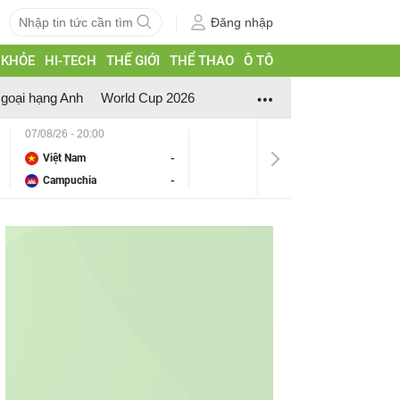
Đăng nhập
 KHỎE
HI-TECH
THẾ GIỚI
THỂ THAO
Ô TÔ
goại hạng Anh
World Cup 2026
07/08/26 - 20:00
Việt Nam
-
Campuchia
-