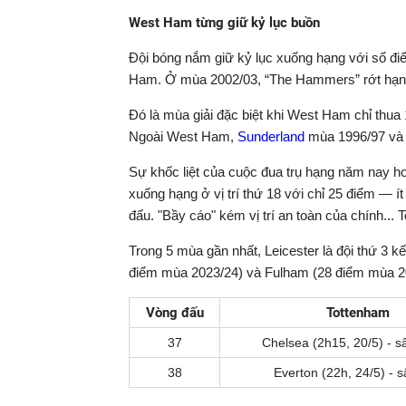
West Ham từng giữ kỷ lục buồn
Đội bóng nắm giữ kỷ lục xuống hạng với số đi
Ham. Ở mùa 2002/03, “The Hammers” rớt hạng 
Đó là mùa giải đặc biệt khi West Ham chỉ thua 
Ngoài West Ham,
Sunderland
mùa 1996/97 và 
Sự khốc liệt của cuộc đua trụ hạng năm nay hoà
xuống hạng ở vị trí thứ 18 với chỉ 25 điểm — í
đấu. "Bầy cáo" kém vị trí an toàn của chính... 
Trong 5 mùa gần nhất, Leicester là đội thứ 3 
điểm mùa 2023/24) và Fulham (28 điểm mùa 2
Vòng đấu
Tottenham
37
Chelsea (2h15, 20/5) - s
38
Everton (22h, 24/5) - 