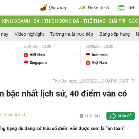
Đoán tỷ số
Lịch
KINH DOANH
24H THÍCH BÓNG ĐÁ - THỂ THAO
GIẢI TRÍ
SỨC
 nay
Video highlight
Tường thuật trực tiếp
Bảng xếp hạng
N
31/07/26 - 20:00
03/08/26 - 20:30
-
Việt Nam
-
Indonesia
-
-
Singapore
-
Việt Nam
-
Thứ Ba, ngày 12/05/2026 13:09 PM (GMT+7)
 bậc nhất lịch sử, 40 điểm vẫn có
t Ham United
LƯU BÀI
CHIA SẺ
ng hạng dù đang sở hữu số điểm vốn được xem là “an toàn”