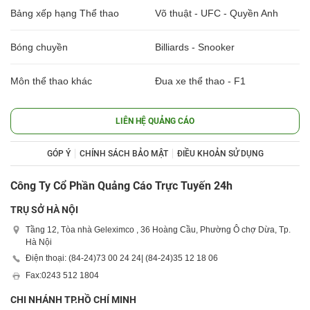
Bảng xếp hạng Thể thao
Võ thuật - UFC - Quyền Anh
Bóng chuyền
Billiards - Snooker
Môn thể thao khác
Đua xe thể thao - F1
LIÊN HỆ QUẢNG CÁO
GÓP Ý
CHÍNH SÁCH BẢO MẬT
ĐIỀU KHOẢN SỬ DỤNG
Công Ty Cổ Phần Quảng Cáo Trực Tuyến 24h
TRỤ SỞ HÀ NỘI
Tầng 12, Tòa nhà Geleximco , 36 Hoàng Cầu, Phường Ô chợ Dừa, Tp.
Hà Nội
Điện thoại: (84-24)
73 00 24 24
| (84-24)
35 12 18 06
Fax:
0243 512 1804
CHI NHÁNH TP.HỒ CHÍ MINH