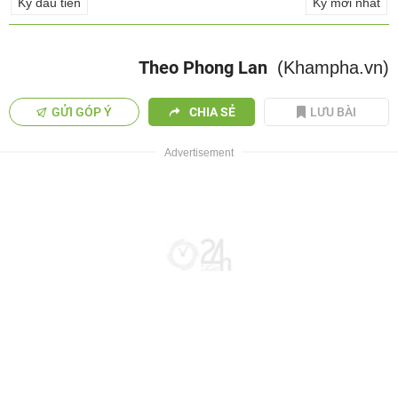
Kỳ đầu tiên
Kỳ mới nhất
Theo Phong Lan
(Khampha.vn)
GỬI GÓP Ý
CHIA SẺ
LƯU BÀI