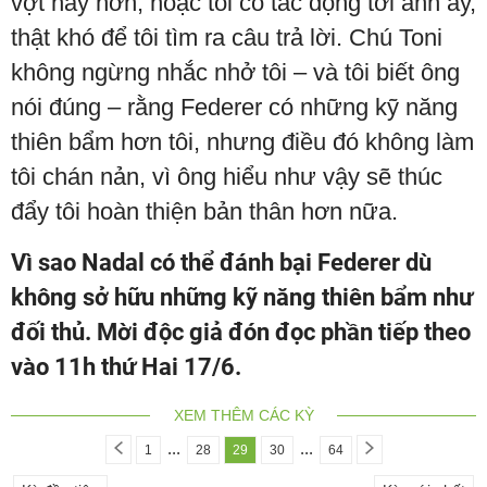
vợt hay hơn, hoặc tôi có tác động tới anh ấy,
thật khó để tôi tìm ra câu trả lời. Chú Toni
không ngừng nhắc nhở tôi – và tôi biết ông
nói đúng – rằng Federer có những kỹ năng
thiên bẩm hơn tôi, nhưng điều đó không làm
tôi chán nản, vì ông hiểu như vậy sẽ thúc
đẩy tôi hoàn thiện bản thân hơn nữa.
Vì sao Nadal có thể đánh bại Federer dù
không sở hữu những kỹ năng thiên bẩm như
đối thủ. Mời độc giả đón đọc phần tiếp theo
vào 11h thứ Hai 17/6.
XEM THÊM CÁC KỲ
...
...
1
28
29
30
64