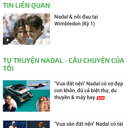
TIN LIÊN QUAN
Nadal & nỗi đau tại
Wimbledon (Kỳ 1)
TỰ TRUYỆN NADAL - CÂU CHUYỆN CỦA
TÔI
"Vua đất nện" Nadal có vợ đẹp
con khôn, đủ cả biệt thự, du
thuyền & máy bay
"Vua sân đất nện" Nadal có tài