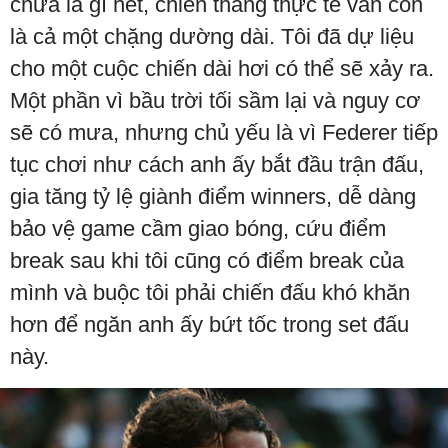
chưa là gì hết, chiến thắng thực tế vẫn còn
là cả một chặng dường dài. Tôi đã dự liệu
cho một cuộc chiến dài hơi có thể sẽ xảy ra.
Một phần vì bầu trời tối sầm lại và nguy cơ
sẽ có mưa, nhưng chủ yếu là vì Federer tiếp
tục chơi như cách anh ấy bắt đầu trận đấu,
gia tăng tỷ lệ giành điểm winners, dễ dàng
bảo vệ game cầm giao bóng, cứu điểm
break sau khi tôi cũng có điểm break của
mình và buộc tôi phải chiến đấu khó khăn
hơn để ngăn anh ấy bứt tốc trong set đấu
này.