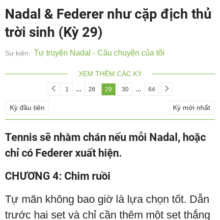
Nadal & Federer như cặp địch thủ
trời sinh (Kỳ 29)
Tự truyện Nadal - Câu chuyện của tôi
Sự kiện:
XEM THÊM CÁC KỲ
...
...
1
28
29
30
64
Kỳ đầu tiên
Kỳ mới nhất
Tennis sẽ nhàm chán nếu mỗi Nadal, hoặc
chỉ có Federer xuất hiện.
CHƯƠNG 4: Chim ruồi
Tự mãn không bao giờ là lựa chọn tốt. Dẫn
trước hai set và chỉ cần thêm một set thắng