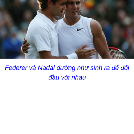
Federer và
Nadal
dường như sinh ra để đối
đầu với nhau