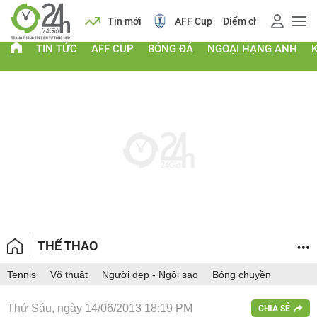
 vàng
Lịch
Tin mới
AFF Cup
Điểm chuẩn 2026
TIN TỨC
AFF CUP
BÓNG ĐÁ
NGOẠI HẠNG ANH
THỂ THAO
Tennis
Võ thuật
Người đẹp - Ngôi sao
Bóng chuyền
Thứ Sáu, ngày 14/06/2013 18:19 PM
CHIA SẺ