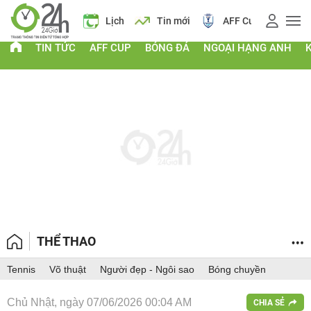
Giá vàng
Lịch
Tin mới
AFF Cup
Giá
TIN TỨC
AFF CUP
BÓNG ĐÁ
NGOẠI HẠNG ANH
THỂ THAO
Tennis
Võ thuật
Người đẹp - Ngôi sao
Bóng chuyền
Chủ Nhật, ngày 07/06/2026 00:04 AM
CHIA SẺ