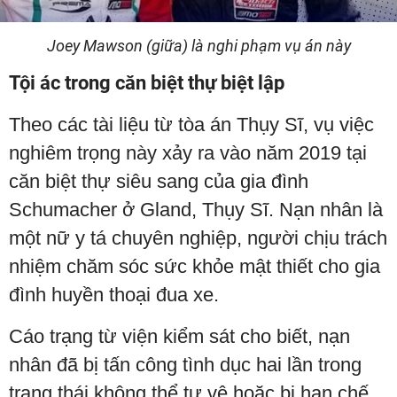
Joey Mawson (giữa) là nghi phạm vụ án này
Tội ác trong căn biệt thự biệt lập
Theo các tài liệu từ tòa án Thụy Sĩ, vụ việc
nghiêm trọng này xảy ra vào năm 2019 tại
căn biệt thự siêu sang của gia đình
Schumacher ở Gland, Thụy Sĩ. Nạn nhân là
một nữ y tá chuyên nghiệp, người chịu trách
nhiệm chăm sóc sức khỏe mật thiết cho gia
đình huyền thoại đua xe.
Cáo trạng từ viện kiểm sát cho biết, nạn
nhân đã bị tấn công tình dục hai lần trong
trạng thái không thể tự vệ hoặc bị hạn chế