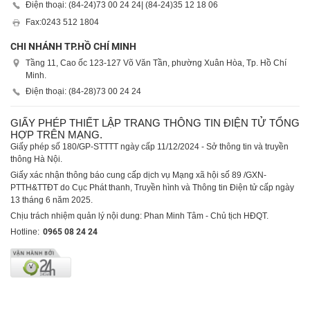
Điện thoại: (84-24)
73 00 24 24
| (84-24)
35 12 18 06
Fax:
0243 512 1804
CHI NHÁNH TP.HỒ CHÍ MINH
Tầng 11, Cao ốc 123-127 Võ Văn Tần, phường Xuân Hòa, Tp. Hồ Chí
Minh.
Điện thoại: (84-28)
73 00 24 24
GIẤY PHÉP THIẾT LẬP TRANG THÔNG TIN ĐIỆN TỬ TỔNG
HỢP TRÊN MẠNG.
Giấy phép số 180/GP-STTTT ngày cấp 11/12/2024 - Sở thông tin và truyền
thông Hà Nội.
Giấy xác nhận thông báo cung cấp dịch vụ Mạng xã hội số 89 /GXN-
PTTH&TTĐT do Cục Phát thanh, Truyền hình và Thông tin Điện tử cấp ngày
13 tháng 6 năm 2025.
Chịu trách nhiệm quản lý nội dung: Phan Minh Tâm - Chủ tịch HĐQT.
Hotline:
0965 08 24 24