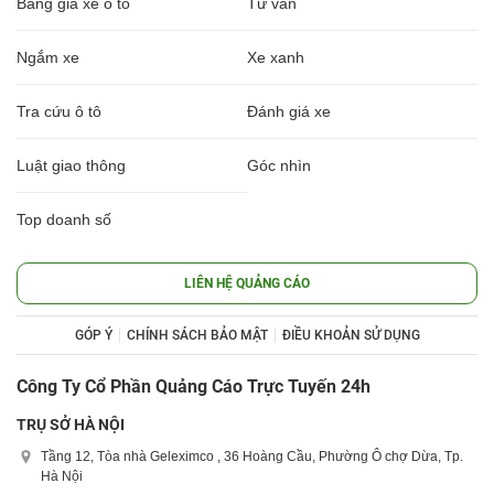
Bảng giá xe ô tô
Tư vấn
Ngắm xe
Xe xanh
Tra cứu ô tô
Đánh giá xe
Luật giao thông
Góc nhìn
Top doanh số
LIÊN HỆ QUẢNG CÁO
GÓP Ý
CHÍNH SÁCH BẢO MẬT
ĐIỀU KHOẢN SỬ DỤNG
Công Ty Cổ Phần Quảng Cáo Trực Tuyến 24h
TRỤ SỞ HÀ NỘI
Tầng 12, Tòa nhà Geleximco , 36 Hoàng Cầu, Phường Ô chợ Dừa, Tp.
Hà Nội