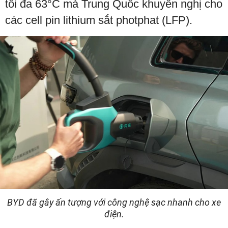
tối đa 63°C mà Trung Quốc khuyến nghị cho
các cell pin lithium sắt photphat (LFP).
BYD đã gây ấn tượng với công nghệ sạc nhanh cho xe
điện.