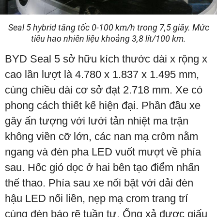
Seal 5 hybrid tăng tốc 0-100 km/h trong 7,5 giây. Mức
tiêu hao nhiên liệu khoảng 3,8 lít/100 km.
BYD Seal 5 sở hữu kích thước dài x rộng x
cao lần lượt là 4.780 x 1.837 x 1.495 mm,
cùng chiều dài cơ sở đạt 2.718 mm. Xe có
phong cách thiết kế hiện đại. Phần đầu xe
gây ấn tượng với lưới tản nhiệt ma trận
không viền cỡ lớn, các nan mạ crôm nằm
ngang và đèn pha LED vuốt mượt về phía
sau. Hốc gió dọc ở hai bên tạo điểm nhấn
thể thao. Phía sau xe nổi bật với dải đèn
hậu LED nối liền, nẹp mạ crom trang trí
cùng đèn báo rẽ tuần tự. Ống xả được giấu