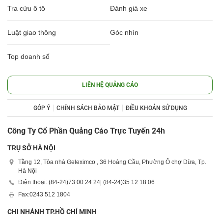
Tra cứu ô tô
Đánh giá xe
Luật giao thông
Góc nhìn
Top doanh số
LIÊN HỆ QUẢNG CÁO
GÓP Ý
CHÍNH SÁCH BẢO MẬT
ĐIỀU KHOẢN SỬ DỤNG
Công Ty Cổ Phần Quảng Cáo Trực Tuyến 24h
TRỤ SỞ HÀ NỘI
Tầng 12, Tòa nhà Geleximco , 36 Hoàng Cầu, Phường Ô chợ Dừa, Tp.
Hà Nội
Điện thoại: (84-24)
73 00 24 24
| (84-24)
35 12 18 06
Fax:
0243 512 1804
CHI NHÁNH TP.HỒ CHÍ MINH