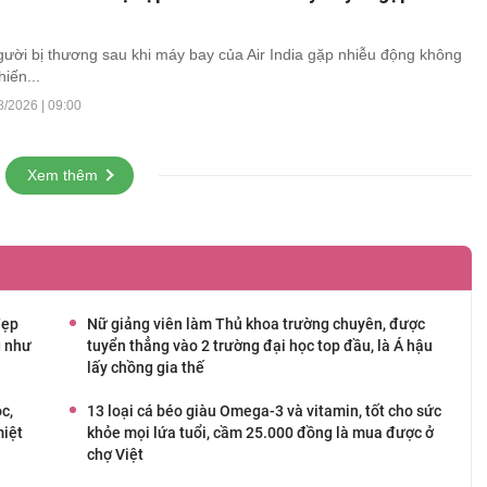
người bị thương sau khi máy bay của Air India gặp nhiễu động không
iến...
8/2026 | 09:00
Xem thêm
đẹp
Nữ giảng viên làm Thủ khoa trường chuyên, được
g như
tuyển thẳng vào 2 trường đại học top đầu, là Á hậu
lấy chồng gia thế
c,
13 loại cá béo giàu Omega-3 và vitamin, tốt cho sức
miệt
khỏe mọi lứa tuổi, cầm 25.000 đồng là mua được ở
chợ Việt