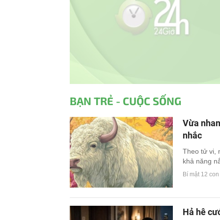
BẠN TRẺ - CUỘC SỐNG
Vừa nhanh
nhắc
Theo tử vi,
khả năng nắ
Bí mật 12 con
Hả hê cướ