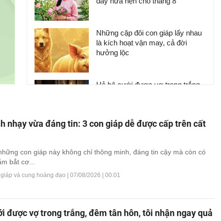
đầy hứa hẹn cho tháng 8
Những cặp đôi con giáp lấy nhau
là kích hoạt vận may, cả đời
hưởng lộc
Hả hê cưới được vợ trong trắng,
đêm tân hôn, tôi nhận ngay quả
báo khiến bản thân chết lặng, bẽ
bàng
 nhạy vừa đáng tin: 3 con giáp dễ được cấp trên cất
Đi qua nửa đời người mới hiểu:
Không cần giàu có hay quyền lực,
 những con giáp này không chỉ thông minh, đáng tin cậy mà còn có
sở hữu 2 điều này đã là người
m bắt cơ...
thành công
 giáp và cung hoàng đạo |
07/08/2026 | 00:01
i được vợ trong trắng, đêm tân hôn, tôi nhận ngay quả