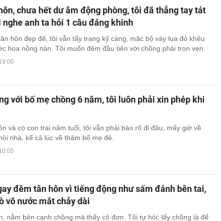
ôn, chưa hết dư âm động phòng, tôi đã thẳng tay tát
 nghe anh ta hỏi 1 câu đáng khinh
ân hôn đẹp đẽ, tôi vẫn tẩy trang kỹ càng, mặc bộ váy lụa đỏ khêu
ớc hoa nồng nàn. Tôi muốn đêm đầu tiên với chồng phải trọn vẹn.
19:00
g với bố mẹ chồng 6 năm, tôi luôn phải xin phép khi
n và có con trai năm tuổi, tôi vẫn phải báo rõ đi đâu, mấy giờ về
khỏi nhà, kể cả lúc về thăm bố mẹ đẻ.
10:05
ay đêm tân hôn vì tiếng động như sấm đánh bên tai,
ò võ nước mắt chảy dài
, nằm bên cạnh chồng mà thấy cô đơn. Tôi tự hỏi: lấy chồng là để