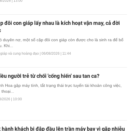
8/2026 | 13:00
 đôi con giáp lấy nhau là kích hoạt vận may, cả đời
c
ó duyên nợ, một số cặp đôi con giáp còn được cho là sinh ra để bổ
. Khi...
 giáp và cung hoàng đạo |
06/08/2026 | 11:44
iều người trẻ từ chối 'cống hiến' sau tan ca?
h Hoa gập máy tính, tắt trạng thái trực tuyến tài khoản công việc,
thoại...
8/2026 | 10:00
 hành khách bị đập đầu lên trần máy bay vì gặp nhiễu