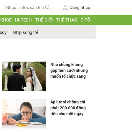
Đăng nhập
 KHỎE
HI-TECH
THẾ GIỚI
THỂ THAO
Ô TÔ
 boy
Nhịp sống trẻ
Nhà chồng không
góp tiền cưới nhưng
muốn tổ chức sang
Áp lực vì chồng chỉ
phát 200.000 đồng
tiền chợ mỗi ngày