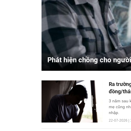
Phát hiện chồng cho ngườ
Ra trường
đồng/thán
3 năm sau kh
mẹ cũng nhắ
nhập.
22-07-2026 | 