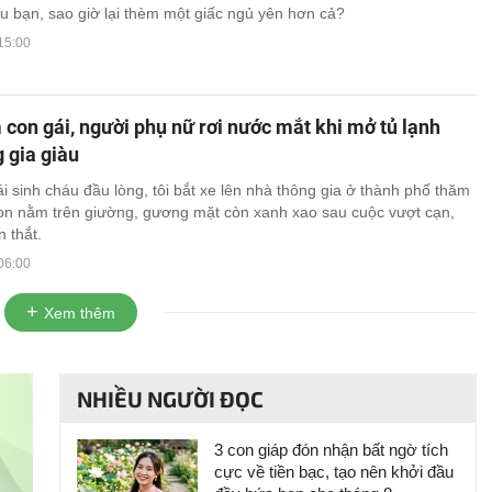
u bạn, sao giờ lại thèm một giấc ngủ yên hơn cả?
15:00
con gái, người phụ nữ rơi nước mắt khi mở tủ lạnh
 gia giàu
i sinh cháu đầu lòng, tôi bắt xe lên nhà thông gia ở thành phố thăm
on nằm trên giường, gương mặt còn xanh xao sau cuộc vượt cạn,
n thắt.
06:00
Xem thêm
NHIỀU NGƯỜI ĐỌC
3 con giáp đón nhận bất ngờ tích
cực về tiền bạc, tạo nên khởi đầu