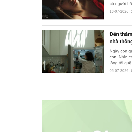
có người bầ
16-07-2026 | 
Đến thăm 
nhà thông
Ngày con gá
con. Nhìn c
lòng tôi quặ
05-07-2026 | 