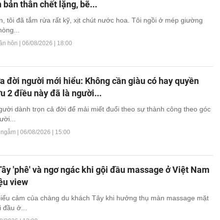
 bản thân chết lặng, bẽ...
, tôi đã tắm rửa rất kỹ, xịt chút nước hoa. Tôi ngồi ở mép giường
hòng...
ân hôn |
06/08/2026 | 18:00
a đời người mới hiểu: Không cần giàu có hay quyền
ữu 2 điều này đã là người...
gười dành trọn cả đời để mải miết đuổi theo sự thành công theo góc
ười...
y ngẫm |
06/08/2026 | 15:00
Tây 'phê' và ngơ ngác khi gội đầu massage ở Việt Nam
iệu view
i biểu cảm của chàng du khách Tây khi hưởng thụ màn massage mặt
i đầu ở...