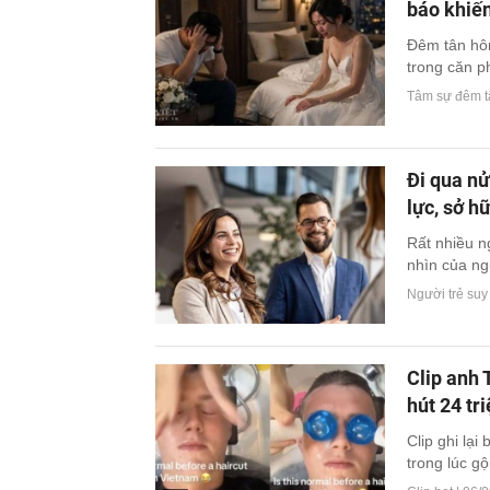
báo khiến
Đêm tân hôn
trong căn p
Tâm sự đêm t
Đi qua nử
lực, sở h
Rất nhiều n
nhìn của ng
Người trẻ su
Clip anh 
hút 24 tr
Clip ghi lạ
trong lúc gộ