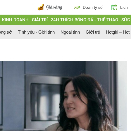
Đoán tỷ số
Lịch
KINH DOANH
GIẢI TRÍ
24H THÍCH BÓNG ĐÁ - THỂ THAO
SỨC
ông sở
Tình yêu - Giới tính
Ngoại tình
Giới trẻ
Hotgirl – Hot