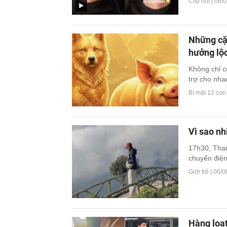
Clip hot |
06/0
Những cặp
hưởng lộ
Không chỉ c
trợ cho nhau
Bí mật 12 con
Vì sao nh
17h30, Than
chuyển điện 
Giới trẻ |
06/0
Hàng loạt