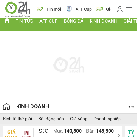
 vàng
Lịch
Tin mới
AFF Cup
Giá vàng
TIN TỨC
AFF CUP
BÓNG ĐÁ
KINH DOANH
GIẢI T
KINH DOANH
Kinh tế thế giới
Bất động sản
Giá vàng
Doanh nghiệp
140,300
143,300
SJC
Mua
Bán
GIÁ
TỶ