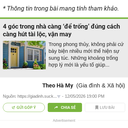
* Thông tin trong bài mang tính tham khảo.
4 góc trong nhà càng ‘để trống’ đúng cách
càng hút tài lộc, vận may
Trong phong thủy, không phải cứ
bày biện nhiều mới thể hiện sự
sung túc. Những khoảng trống
hợp lý mới là yếu tố giúp...
Theo Hà My
(Gia đình & Xã hội)
Nguồn: https://giadinh.suck...
-
12/05/2026 19:00 PM
GỬI GÓP Ý
CHIA SẺ
LƯU BÀI