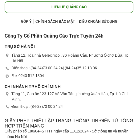
LIÊN HỆ QUẢNG CÁO
GÓP Ý
CHÍNH SÁCH BẢO MẬT
ĐIỀU KHOẢN SỬ DỤNG
Công Ty Cổ Phần Quảng Cáo Trực Tuyến 24h
TRỤ SỞ HÀ NỘI
Tầng 12, Tòa nhà Geleximco , 36 Hoàng Cầu, Phường Ô chợ Dừa, Tp.
Hà Nội
Điện thoại: (84-24)
73 00 24 24
| (84-24)
35 12 18 06
Fax:
0243 512 1804
CHI NHÁNH TP.HỒ CHÍ MINH
Tầng 11, Cao ốc 123-127 Võ Văn Tần, phường Xuân Hòa, Tp. Hồ Chí
Minh.
Điện thoại: (84-28)
73 00 24 24
GIẤY PHÉP THIẾT LẬP TRANG THÔNG TIN ĐIỆN TỬ TỔNG
HỢP TRÊN MẠNG.
Giấy phép số 180/GP-STTTT ngày cấp 11/12/2024 - Sở thông tin và truyền
thông Hà Nội.