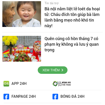
Tin tài trợ
Bà nội nằm liệt lở loét da hoại
tử: Cháu đích tôn giúp bà làm
lành bằng mẹo nhỏ khó tin
này!
Quên cúng cô hồn tháng 7 có
phạm kỵ không và lưu ý quan
trọng
XEM THÊM
APP 24H
FANPAGE 24H
BÓNG ĐÁ 24H