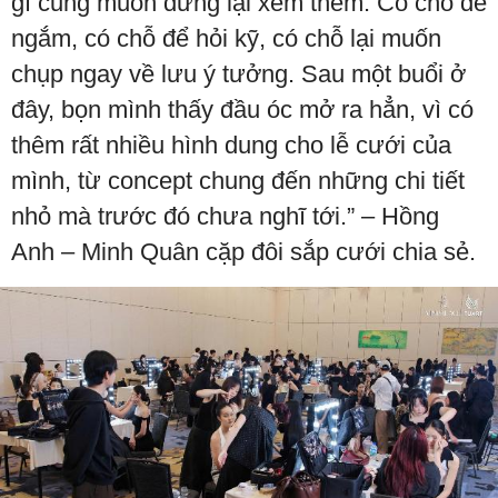
gì cũng muốn dừng lại xem thêm. Có chỗ để
ngắm, có chỗ để hỏi kỹ, có chỗ lại muốn
chụp ngay về lưu ý tưởng. Sau một buổi ở
đây, bọn mình thấy đầu óc mở ra hẳn, vì có
thêm rất nhiều hình dung cho lễ cưới của
mình, từ concept chung đến những chi tiết
nhỏ mà trước đó chưa nghĩ tới.” – Hồng
Anh – Minh Quân cặp đôi sắp cưới chia sẻ.