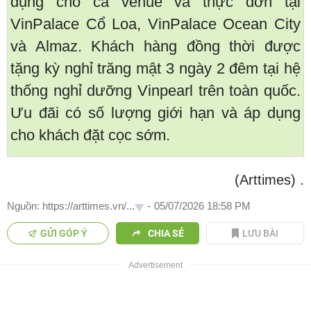
dụng cho cả venue và thực đơn tại
VinPalace Cổ Loa, VinPalace Ocean City
và Almaz. Khách hàng đồng thời được
tặng kỳ nghỉ trăng mật 3 ngày 2 đêm tại hệ
thống nghỉ dưỡng Vinpearl trên toàn quốc.
Ưu đãi có số lượng giới hạn và áp dụng
cho khách đặt cọc sớm.
(Arttimes)
.
Nguồn: https://arttimes.vn/...
-
05/07/2026 18:58 PM
GỬI GÓP Ý
CHIA SẺ
LƯU BÀI