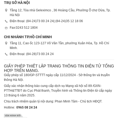
TRỤ SỞ HÀ NỘI
Tầng 12, Tòa nhà Geleximco , 36 Hoàng Cầu, Phường Ô chợ Dừa, Tp.
Hà Nội
Điện thoại: (84-24)
73 00 24 24
| (84-24)
35 12 18 06
Fax:
0243 512 1804
CHI NHÁNH TP.HỒ CHÍ MINH
Tầng 11, Cao ốc 123-127 Võ Văn Tần, phường Xuân Hòa, Tp. Hồ Chí
Minh.
Điện thoại: (84-28)
73 00 24 24
GIẤY PHÉP THIẾT LẬP TRANG THÔNG TIN ĐIỆN TỬ TỔNG
HỢP TRÊN MẠNG.
Giấy phép số 180/GP-STTTT ngày cấp 11/12/2024 - Sở thông tin và truyền
thông Hà Nội.
Giấy xác nhận thông báo cung cấp dịch vụ Mạng xã hội số 89 /GXN-
PTTH&TTĐT do Cục Phát thanh, Truyền hình và Thông tin Điện tử cấp ngày
13 tháng 6 năm 2025.
Chịu trách nhiệm quản lý nội dung: Phan Minh Tâm - Chủ tịch HĐQT.
Hotline:
0965 08 24 24