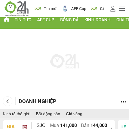
 vàng
Lịch
Tin mới
AFF Cup
Giá vàng
TIN TỨC
AFF CUP
BÓNG ĐÁ
KINH DOANH
GIẢI T
DOANH NGHIỆP
Kinh tế thế giới
Bất động sản
Giá vàng
141,000
144,000
SJC
Mua
Bán
GIÁ
TỶ