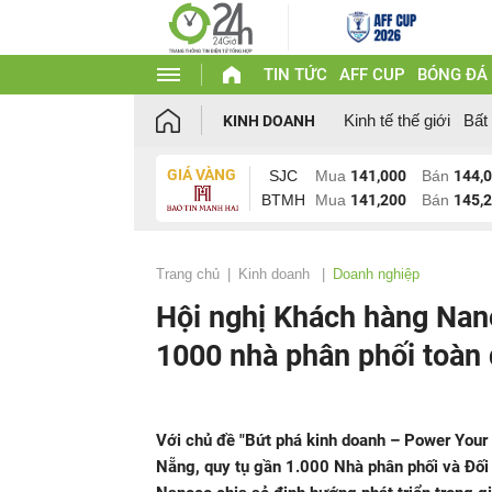
TIN TỨC
AFF CUP
BÓNG ĐÁ
Kinh tế thế giới
Bất
KINH DOANH
GIÁ VÀNG
SJC
Mua
141,000
Bán
144,
BTMH
Mua
141,200
Bán
145,
Trang chủ
Kinh doanh
Doanh nghiệp
Hội nghị Khách hàng Nan
1000 nhà phân phối toàn
Với chủ đề "Bứt phá kinh doanh – Power Your
Nẵng, quy tụ gần 1.000 Nhà phân phối và Đối t