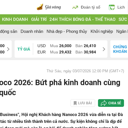
Đoán tỷ số
Lịch
KINH DOANH
GIẢI TRÍ
24H THÍCH BÓNG ĐÁ - THỂ THAO
SỨC
 động sản
Doanh nhân
Nhà đẹp - Phong thủy
Khởi nghiệp
Ngân 
000
USD
Mua
26,000
Bán
26,410
CHỨNG
TỶ GIÁ
KHOÁN
200
EUR
Mua
29,432
Bán
30,984
Thứ Sáu, ngày 03/07/2026 12:00 PM (GMT+7)
oco 2026: Bứt phá kinh doanh cùng
 quốc
LƯU BÀI
CHIA SẺ
 Business", Hội nghị Khách hàng Nanoco 2026 vừa diễn ra tại Đà
ác từ nhiều tỉnh thành trên cả nước. Sự kiện không chỉ là dịp để