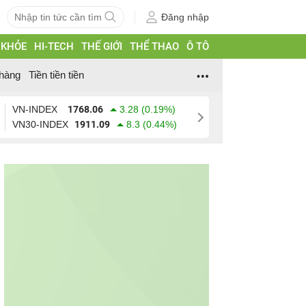
Đăng nhập
 KHỎE
HI-TECH
THẾ GIỚI
THỂ THAO
Ô TÔ
hàng
Tiền tiền tiền
VN-INDEX
1768.06
3.28 (0.19%)
VN30-INDEX
1911.09
8.3 (0.44%)