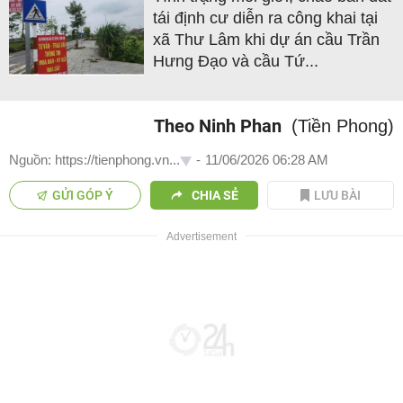
tái định cư diễn ra công khai tại
xã Thư Lâm khi dự án cầu Trần
Hưng Đạo và cầu Tứ...
Theo Ninh Phan
(Tiền Phong)
Nguồn: https://tienphong.vn...
-
11/06/2026 06:28 AM
GỬI GÓP Ý
CHIA SẺ
LƯU BÀI