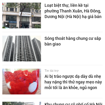
Loạt biệt thự, liền kề tại
phường Thanh Xuân, Hà Đông,
Dương Nội (Hà Nội) hạ giá bán
Sóng thoát hàng chung cư sắp
bàn giao
Tin tài trợ
Ai bị trào ngược dạ dày dù nhẹ
hay nặng thì thử ngay mẹo này
mỗi tối là ăn khỏe, ngủ ngon
Khu chung cư cũ phố cổ Hà Nội