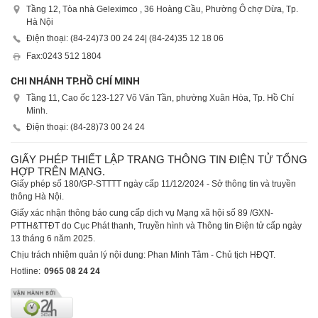
Tầng 12, Tòa nhà Geleximco , 36 Hoàng Cầu, Phường Ô chợ Dừa, Tp.
Hà Nội
Điện thoại: (84-24)
73 00 24 24
| (84-24)
35 12 18 06
Fax:
0243 512 1804
CHI NHÁNH TP.HỒ CHÍ MINH
Tầng 11, Cao ốc 123-127 Võ Văn Tần, phường Xuân Hòa, Tp. Hồ Chí
Minh.
Điện thoại: (84-28)
73 00 24 24
GIẤY PHÉP THIẾT LẬP TRANG THÔNG TIN ĐIỆN TỬ TỔNG
HỢP TRÊN MẠNG.
Giấy phép số 180/GP-STTTT ngày cấp 11/12/2024 - Sở thông tin và truyền
thông Hà Nội.
Giấy xác nhận thông báo cung cấp dịch vụ Mạng xã hội số 89 /GXN-
PTTH&TTĐT do Cục Phát thanh, Truyền hình và Thông tin Điện tử cấp ngày
13 tháng 6 năm 2025.
Chịu trách nhiệm quản lý nội dung: Phan Minh Tâm - Chủ tịch HĐQT.
Hotline:
0965 08 24 24