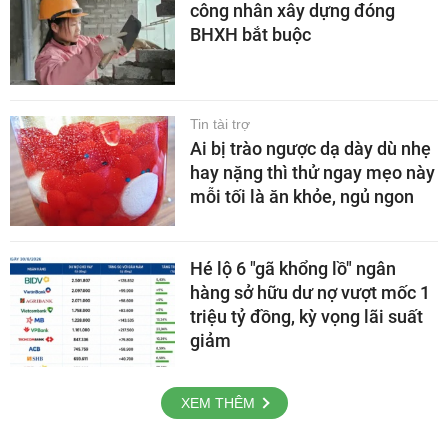
công nhân xây dựng đóng
BHXH bắt buộc
Tin tài trợ
Ai bị trào ngược dạ dày dù nhẹ
hay nặng thì thử ngay mẹo này
mỗi tối là ăn khỏe, ngủ ngon
Hé lộ 6 "gã khổng lồ" ngân
hàng sở hữu dư nợ vượt mốc 1
triệu tỷ đồng, kỳ vọng lãi suất
giảm
XEM THÊM