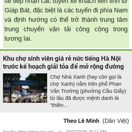
sẽ tiếp nhận các tuyến xe khách liên tỉnh từ
Giáp Bát, đặc biệt là các tuyến đi phía Nam
và định hướng có thể trở thành trung tâm
trung chuyển vận tải công cộng trong
tương lai.
Khu chợ sinh viên giá rẻ nức tiếng Hà Nội
trước kế hoạch giải tỏa để mở rộng đường
Chợ Nhà Xanh (hay còn gọi là
chợ Xanh) nằm trên phố Phan
Văn Trường (phường Cầu Giấy)
từ lâu đã được mệnh danh là
"thiên...
Theo Lê Minh
(Dân Việt)
Nguồn: https://danviet.vn/c...
-
03/07/2026 20:11 PM