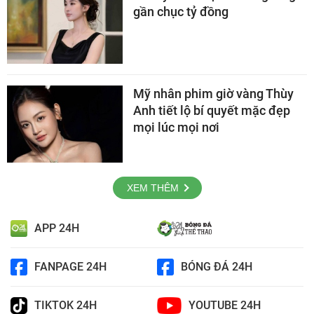
gần chục tỷ đồng
Mỹ nhân phim giờ vàng Thùy
Anh tiết lộ bí quyết mặc đẹp
mọi lúc mọi nơi
XEM THÊM
APP 24H
FANPAGE 24H
BÓNG ĐÁ 24H
TIKTOK 24H
YOUTUBE 24H