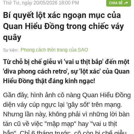
Thứ Tư, ngày 20/05/2026 18:00 PM
CHIA SẺ
Bí quyết lột xác ngoạn mục của
Quan Hiểu Đồng trong chiếc váy
quây
Phong cách thời trang của SAO
Sự kiện:
Từ chỗ bị chế giễu vì 'vai u thịt bắp' đến một
'diva phong cách retro', sự 'lột xác' của Quan
Hiểu Đồng thật đáng kinh ngạc!
Gần đây, hình ảnh cô nàng Quan Hiểu Đồng
diện váy cúp ngực lại 'gây sốt' trên mạng.
Nhưng lần này, không phải vì những lời bàn
tán cũ về việc "mập mạp" hay "vai u thịt
bắp". Chỉ 6 tháng trước, cô còn bị chế giễu