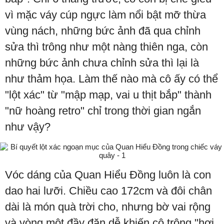
vì mặc váy cúp ngực làm nổi bật mỡ thừa
vùng nách, những bức ảnh đã qua chỉnh
sửa thì trông như một nàng thiên nga, còn
những bức ảnh chưa chỉnh sửa thì lại là
như thảm họa. Làm thế nào mà cô ấy có thể
"lột xác" từ "mập mạp, vai u thịt bắp" thành
"nữ hoàng retro" chỉ trong thời gian ngắn
như vậy?
Vóc dáng của Quan Hiểu Đồng luôn là con
dao hai lưỡi. Chiều cao 172cm và đôi chân
dài là món quà trời cho, nhưng bờ vai rộng
và vòng một đầy đặn dễ khiến cô trông "hơi