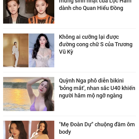
mừng sinh nhật của Lộc Hàm
dành cho Quan Hiểu Đồng
Không ai cưỡng lại được
đường cong chữ S của Trương
Vũ Kỳ
Quỳnh Nga phô diễn bikini
'bỏng mắt', nhan sắc U40 khiến
người hâm mộ ngỡ ngàng
"Mẹ Đoàn Dự" chuộng đầm ôm
body