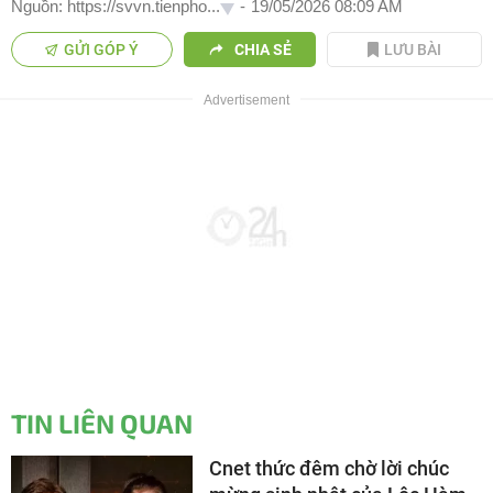
Nguồn: https://svvn.tienpho...
-
19/05/2026 08:09 AM
GỬI GÓP Ý
CHIA SẺ
LƯU BÀI
TIN LIÊN QUAN
Cnet thức đêm chờ lời chúc