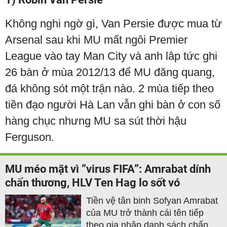
Không nghi ngờ gì, Van Persie được mua từ
Arsenal sau khi MU mất ngôi Premier
League vào tay Man City và anh lâp tức ghi
26 bàn ở mùa 2012/13 để MU đăng quang,
đá không sót một trận nào. 2 mùa tiếp theo
tiền đạo người Hà Lan vẫn ghi bàn ở con số
hàng chục nhưng MU sa sút thời hậu
Ferguson.
MU méo mặt vì ”virus FIFA”: Amrabat dính
chấn thương, HLV Ten Hag lo sốt vó
Tiền vệ tân binh Sofyan Amrabat
của MU trở thành cái tên tiếp
theo gia nhập danh sách chấn