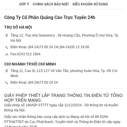
GÓP Ý
CHÍNH SÁCH BẢO MẬT
ĐIỀU KHOẢN SỬ DỤNG
Công Ty Cổ Phần Quảng Cáo Trực Tuyến 24h
TRỤ SỞ HÀ NỘI
Tầng 12, Tòa nhà Geleximco , 36 Hoàng Cầu, Phường Ô chợ Dừa, Tp.
Hà Nội
Điện thoại: (84-24)
73 00 24 24
| (84-24)
35 12 18 06
Fax:
0243 512 1804
CHI NHÁNH TP.HỒ CHÍ MINH
Tầng 11, Cao ốc 123-127 Võ Văn Tần, phường Xuân Hòa, Tp. Hồ Chí
Minh.
Điện thoại: (84-28)
73 00 24 24
GIẤY PHÉP THIẾT LẬP TRANG THÔNG TIN ĐIỆN TỬ TỔNG
HỢP TRÊN MẠNG.
Giấy phép số 180/GP-STTTT ngày cấp 11/12/2024 - Sở thông tin và truyền
thông Hà Nội.
Giấy xác nhận thông báo cung cấp dịch vụ Mạng xã hội số 89 /GXN-
PTTH&TTĐT do Cục Phát thanh, Truyền hình và Thông tin Điện tử cấp ngày