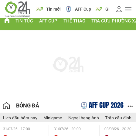
 vàng
Lịch
Tin mới
AFF Cup
Giá vàng
TIN TỨC
AFF CUP
THỂ THAO
TRA CỨU PHƯỜNG X
BÓNG ĐÁ
Lịch đấu hôm nay
Minigame
Ngoại hạng Anh
Trận cầu đinh
31/07/26 - 17:00
31/07/26 - 20:00
03/08/26 - 20:30