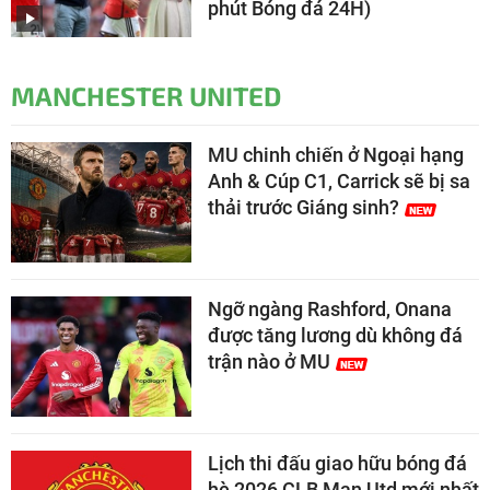
phút Bóng đá 24H)
MANCHESTER UNITED
MU chinh chiến ở Ngoại hạng
Anh & Cúp C1, Carrick sẽ bị sa
thải trước Giáng sinh?
Ngỡ ngàng Rashford, Onana
được tăng lương dù không đá
trận nào ở MU
Lịch thi đấu giao hữu bóng đá
hè 2026 CLB Man Utd mới nhất