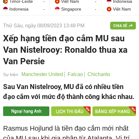
Timor-Leste
-
Việt Nam
-
Indonesia
Indonesia
-
Singapore
-
Việt Nam
Thứ Sáu, ngày 08/09/2023 13:48 PM
CHIA SẺ
Xếp hạng tiền đạo cắm MU sau
Van Nistelrooy: Ronaldo thua xa
Van Persie
Manchester United
Falcao
Chicharito
Sự kiện:
Sau Van Nistelrooy, MU đã có nhiều tiền
đạo cắm với mức độ thành công khác nhau.
Rasmus Hojlund là tiền đạo cắm mới nhất
của MU sau khi gia nhập từ Atalanta. Vị trí