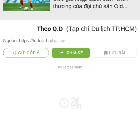
thương của đội chủ sân Old...
Theo Q.D
(Tạp chí Du lịch TP.HCM)
Nguồn: https://tcdulichtphc...
GỬI GÓP Ý
CHIA SẺ
LƯU BÀI