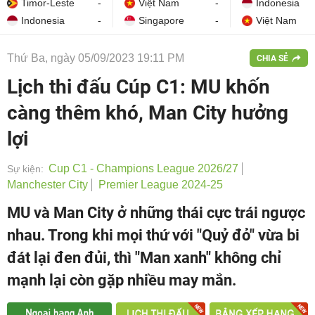
Timor-Leste
-
Việt Nam
-
Indonesia
Indonesia
-
Singapore
-
Việt Nam
Thứ Ba, ngày 05/09/2023 19:11 PM
CHIA SẺ
Lịch thi đấu Cúp C1: MU khốn
càng thêm khó, Man City hưởng
lợi
Cup C1 - Champions League 2026/27
Sự kiện:
Manchester City
Premier League 2024-25
MU và Man City ở những thái cực trái ngược
nhau. Trong khi mọi thứ với "Quỷ đỏ" vừa bi
đát lại đen đủi, thì "Man xanh" không chỉ
mạnh lại còn gặp nhiều may mắn.