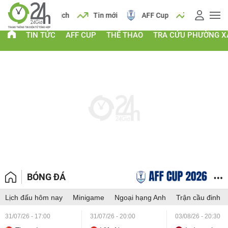
 vàng
Lịch
Tin mới
AFF Cup
Giá vàng
TIN TỨC
AFF CUP
THỂ THAO
TRA CỨU PHƯỜNG X
BÓNG ĐÁ
Lịch đấu hôm nay
Minigame
Ngoại hạng Anh
Trận cầu đinh
31/07/26 - 17:00
31/07/26 - 20:00
03/08/26 - 20:30