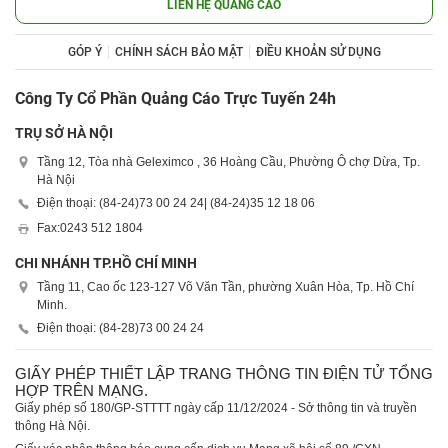
LIÊN HỆ QUẢNG CÁO
GÓP Ý
CHÍNH SÁCH BẢO MẬT
ĐIỀU KHOẢN SỬ DỤNG
Công Ty Cổ Phần Quảng Cáo Trực Tuyến 24h
TRỤ SỞ HÀ NỘI
Tầng 12, Tòa nhà Geleximco , 36 Hoàng Cầu, Phường Ô chợ Dừa, Tp.
Hà Nội
Điện thoại: (84-24)
73 00 24 24
| (84-24)
35 12 18 06
Fax:
0243 512 1804
CHI NHÁNH TP.HỒ CHÍ MINH
Tầng 11, Cao ốc 123-127 Võ Văn Tần, phường Xuân Hòa, Tp. Hồ Chí
Minh.
Điện thoại: (84-28)
73 00 24 24
GIẤY PHÉP THIẾT LẬP TRANG THÔNG TIN ĐIỆN TỬ TỔNG
HỢP TRÊN MẠNG.
Giấy phép số 180/GP-STTTT ngày cấp 11/12/2024 - Sở thông tin và truyền
thông Hà Nội.