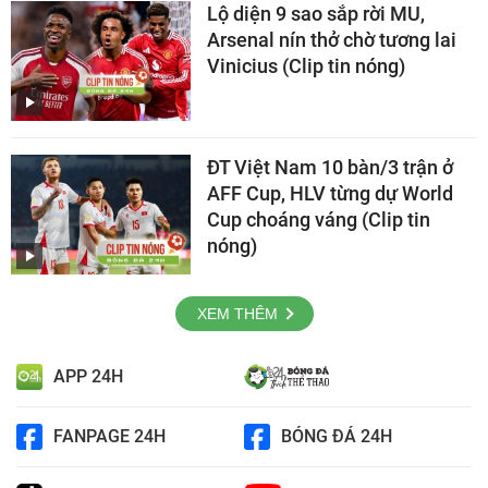
Lộ diện 9 sao sắp rời MU,
Arsenal nín thở chờ tương lai
Vinicius (Clip tin nóng)
ĐT Việt Nam 10 bàn/3 trận ở
AFF Cup, HLV từng dự World
Cup choáng váng (Clip tin
nóng)
XEM THÊM
APP 24H
FANPAGE 24H
BÓNG ĐÁ 24H