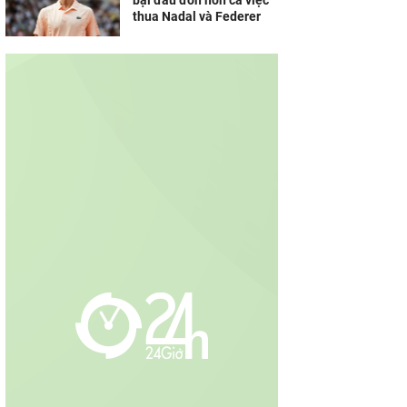
bại đau đớn hơn cả việc
thua Nadal và Federer