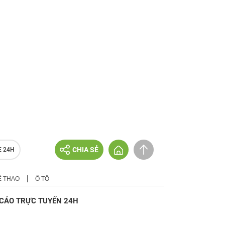
CHIA SẺ
E 24H
Ể THAO
Ô TÔ
CÁO TRỰC TUYẾN 24H