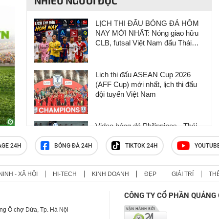
NHIỀU NGƯỜI ĐỌC
LỊCH THI ĐẤU BÓNG ĐÁ HÔM
NAY MỚI NHẤT: Nóng giao hữu
CLB, futsal Việt Nam đấu Thái
Lan
Lịch thi đấu ASEAN Cup 2026
(AFF Cup) mới nhất, lịch thi đấu
đội tuyển Việt Nam
Video bóng đá Philippines - Thái
Lan: Bước ngoặt không chiến,
tiến gần vé bán kết (AFF Cup)
AGE 24H
BÓNG ĐÁ 24H
TIKTOK 24H
YOUTUB
NINH - XÃ HỘI
HI-TECH
KINH DOANH
ĐẸP
GIẢI TRÍ
TH
Trực tiếp chuyển nhượng 5/8: MU
bàn kích hoạt điều khoản mua
CÔNG TY CỔ PHẦN QUẢNG 
Jorge Salinas
ng Ô chợ Dừa, Tp. Hà Nội