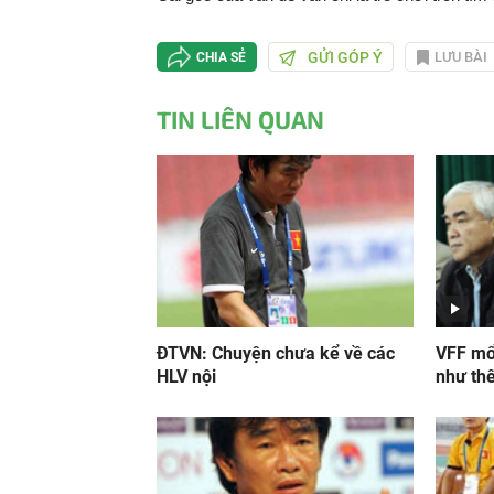
GỬI GÓP Ý
LƯU BÀI
CHIA SẺ
TIN LIÊN QUAN
ĐTVN: Chuyện chưa kể về các
VFF mổ
HLV nội
như th