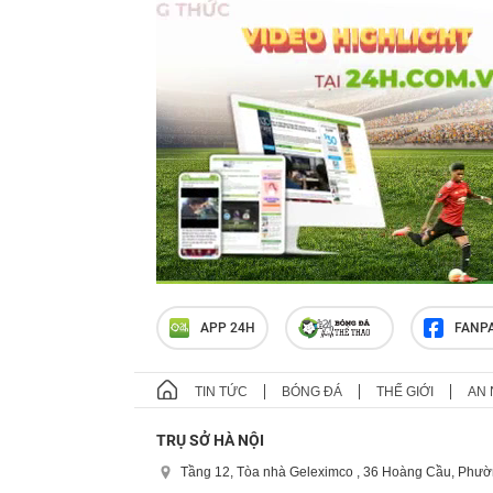
APP 24H
FANP
TIN TỨC
BÓNG ĐÁ
THẾ GIỚI
AN 
TRỤ SỞ HÀ NỘI
Tầng 12, Tòa nhà Geleximco , 36 Hoàng Cầu, Phườ