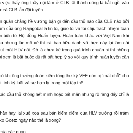
 việc thấy ông thầy nội làm ở CLB rất thành công là bắt ngồi vào
 cả CLB lẫn đội tuyển.
ển quân chẳng hề vướng bận gì đến cầu thủ nào của CLB nào bởi
của ông Rajagobal là tin tôi, giao tôi và tôi chịu trách nhiệm toàn
n biện từ Hội đồng Huấn luyện. Hoàn toàn khác với Việt Nam khi
u nhưng lúc mổ xẻ thì cái ban hữu danh vô thực này lại làm cái
 một HLV nội. Đó là chưa kể trong quá trình chuẩn bị thì những
 xem là bắt buộc dù rất bất hợp lý so với quy trình huấn luyện cần
 có khi ông trưởng đoàn kiêm tổng thư ký VFF còn bị “mất chỗ” cho
tính kỷ luật và sự hợp lý trong một tập thể.
ác cầu thủ không hết mình hoặc bất mãn nhưng rõ ràng đấy chỉ là
hận hay lại xuê xoa sau bản kiểm điểm của HLV trưởng rồi trảm
ko Goetz ngày nào thế là xong?
 của các quan.