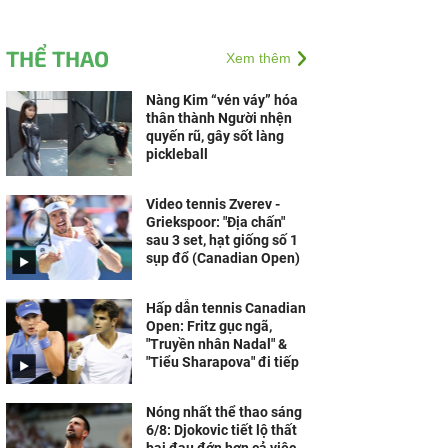
THỂ THAO
Xem thêm
Nàng Kim “vén váy” hóa
thân thành Người nhện
quyến rũ, gây sốt làng
pickleball
Video tennis Zverev -
Griekspoor: "Địa chấn"
sau 3 set, hạt giống số 1
sụp đổ (Canadian Open)
Hấp dẫn tennis Canadian
Open: Fritz gục ngã,
"Truyền nhân Nadal" &
"Tiểu Sharapova" đi tiếp
Nóng nhất thể thao sáng
6/8: Djokovic tiết lộ thất