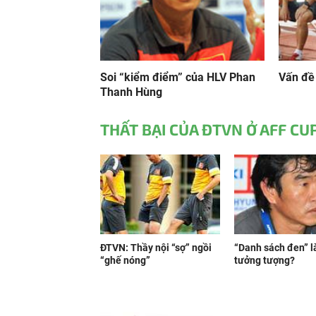
Soi “kiểm điểm” của HLV Phan
Vấn đề
Thanh Hùng
THẤT BẠI CỦA ĐTVN Ở AFF CU
ĐTVN: Thầy nội “sợ” ngồi
“Danh sách đen” l
“ghế nóng”
tưởng tượng?