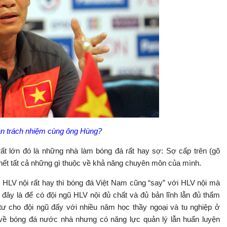
n trách nhiệm cùng ông Hùng?
t lớn đó là những nhà làm bóng đá rất hay sợ: Sợ cấp trên (gõ
 hết tất cả những gì thuộc về khả năng chuyên môn của mình.
ó HLV nội rất hay thì bóng đá Việt Nam cũng “say” với HLV nội mà
đây là để có đội ngũ HLV nội đủ chất và đủ bản lĩnh lẫn đủ thẩm
ư cho đội ngũ đấy với nhiều năm học thầy ngoại và tu nghiệp ở
 về bóng đá nước nhà nhưng có năng lực quản lý lẫn huấn luyện