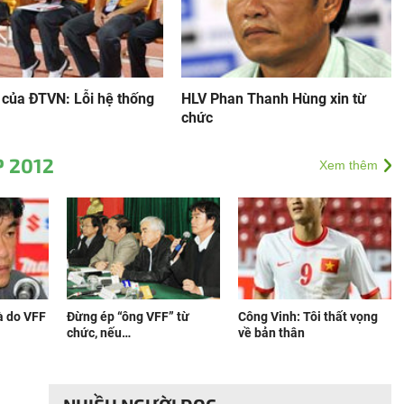
 của ĐTVN: Lỗi hệ thống
HLV Phan Thanh Hùng xin từ
chức
P 2012
Xem thêm
à do VFF
Đừng ép “ông VFF” từ
Công Vinh: Tôi thất vọng
chức, nếu…
về bản thân