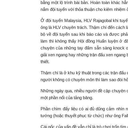
bằng một lộ trình bài bản. Hoàn toàn khác hẳn
nắm đội tuyển với thỏa thuận cho kiêm nhiệm ở
Ở đội tuyển Malaysia, HLV Rajagobal khi tuy
ông là HLV chuyên trách. Thậm chí đến cách làm 
bộ về đội tuyển sau khi báo cáo và được phả
làm thì không thấy Hội đồng Huấn luyện ở đâ
chuyện của những tay đấm sẵn sàng knock out
giải xen ngang hay những trận đấu xen ngang bị
thiết.
Thậm chí là ở khu kỹ thuật trong các trận đấu
người không có chuyên môn thì làm sao đòi hỏi 
Những ngày qua, nhiều người đề cập chuyện c
một phần nổi của tảng băng.
Phần chìm đấy liệu có ai đủ dũng cảm nhìn n
tướng (hoặc thuyết phục từ chức) như ông Fal
Cái gốc của vấn đề vẫn chỉ là trò chơi trốn tìm