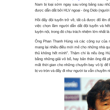
Nam bị loại sớm ngay sau vòng bảng sau nhữn
được dẫn dắt bởi HLV ngoại - ông Dido (người B
Hồi đấy đội tuyển trở về, tất cả được đổ lên
việc chọn lầm người dẫn dắt đội tuyển và hế
luyện nội, trong đó chịu trách nhiệm lớn nhất
Ông Phan Thanh Hùng và các cộng sự của mì
mang lại nhiều điều mới mẻ cho những nhà quản
thủ không hết mình”. Thậm chí là nếu ông Hù
bằng những giải vô bổ, hay bản thân ông đã ph
mất thời gian cho những chuyến bay vô lý để 
bị vo tròn và đẩy đi như người ta vẫn chuyền 