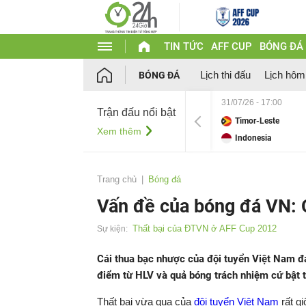
TIN TỨC
AFF CUP
BÓNG ĐÁ
Lịch thi đấu
Lịch hôm
BÓNG ĐÁ
31/07/26 - 17:00
Trận đấu nổi bật
Timor-Leste
Xem thêm
Indonesia
Trang chủ
Bóng đá
Vấn đề của bóng đá VN: 
Thất bại của ĐTVN ở AFF Cup 2012
Sự kiện:
Cái thua bạc nhược của đội tuyển Việt Nam đ
điểm từ HLV và quả bóng trách nhiệm cứ bật 
Thất bại vừa qua của
đội tuyển Việt Nam
rất g