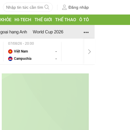
Đăng nhập
 KHỎE
HI-TECH
THẾ GIỚI
THỂ THAO
Ô TÔ
goại hạng Anh
World Cup 2026
07/08/26 - 20:00
Việt Nam
-
Campuchia
-