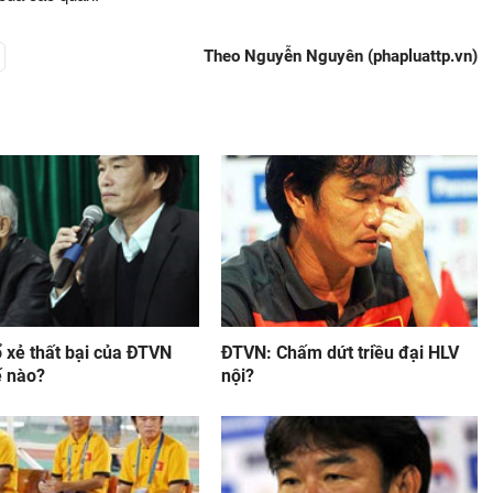
Theo Nguyễn Nguyên (phapluattp.vn)
 xẻ thất bại của ĐTVN
ĐTVN: Chấm dứt triều đại HLV
ế nào?
nội?