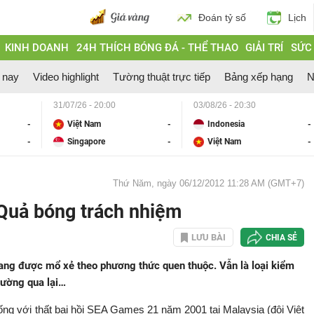
Đoán tỷ số
Lịch
KINH DOANH
24H THÍCH BÓNG ĐÁ - THỂ THAO
GIẢI TRÍ
SỨC
 nay
Video highlight
Tường thuật trực tiếp
Bảng xếp hạng
N
31/07/26 - 20:00
03/08/26 - 20:30
-
Việt Nam
-
Indonesia
-
-
Singapore
-
Việt Nam
-
Thứ Năm, ngày 06/12/2012 11:28 AM (GMT+7)
Quả bóng trách nhiệm
LƯU BÀI
CHIA SẺ
ang được mổ xẻ theo phương thức quen thuộc. Vẫn là loại kiểm
tường qua lại…
iống với thất bại hồi SEA Games 21 năm 2001 tại Malaysia (đội Việt