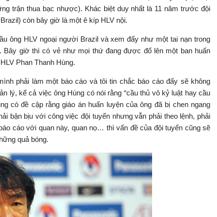
g trận thua bạc nhược). Khác biệt duy nhất là 11 năm trước đội
razil) còn bây giờ là một ê kíp HLV nội.
 đầu ông HLV ngoại người Brazil và xem đấy như một tai nạn trong
t. Bây giờ thì có vẻ như mọi thứ đang được đổ lên một ban huấn
 là HLV Phan Thanh Hùng.
nh phải làm một báo cáo và tôi tin chắc báo cáo đấy sẽ không
 lý, kể cả việc ông Hùng có nói rằng “cầu thủ vô kỷ luật hay cầu
ng có đề cập rằng giáo án huấn luyện của ông đã bị chen ngang
ải bận bịu với công việc đội tuyển nhưng vẫn phải theo lệnh, phải
báo cáo với quan này, quan nọ… thì vấn đề của đội tuyển cũng sẽ
những quả bóng.