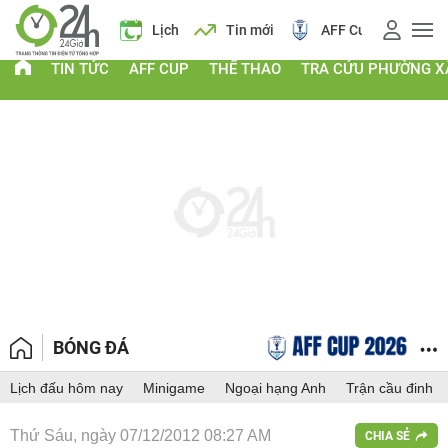
á vàng
Lịch
Tin mới
AFF Cup
Điểm chuẩn 2026
TIN TỨC
AFF CUP
THỂ THAO
TRA CỨU PHƯỜNG X
BÓNG ĐÁ
Lịch đấu hôm nay
Minigame
Ngoại hạng Anh
Trận cầu đinh
Thứ Sáu, ngày 07/12/2012 08:27 AM
CHIA SẺ