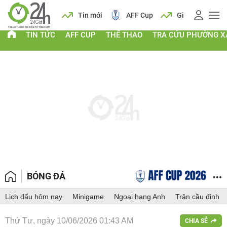
 vàng
Lịch
Tin mới
AFF Cup
Giá vàng
TIN TỨC
AFF CUP
THỂ THAO
TRA CỨU PHƯỜNG X
BÓNG ĐÁ
Lịch đấu hôm nay
Minigame
Ngoại hạng Anh
Trận cầu đinh
Thứ Tư, ngày 10/06/2026 01:43 AM
CHIA SẺ