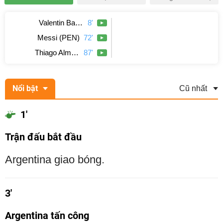
Valentin Barco
8'
Messi (PEN)
72'
Thiago Almada
87'
Nổi bật
1'
Trận đấu bắt đầu
Argentina giao bóng.
3'
Argentina tấn công