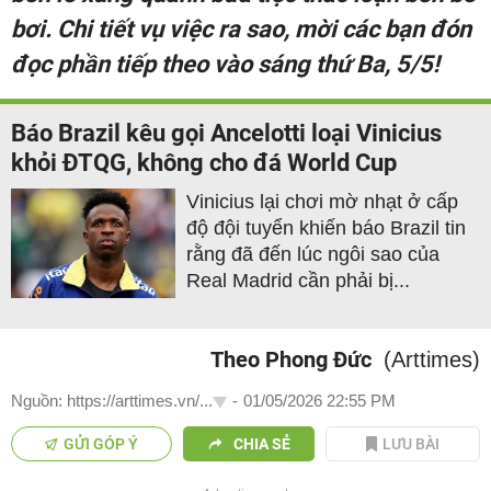
bơi. Chi tiết vụ việc ra sao, mời các bạn đón
đọc phần tiếp theo vào sáng thứ Ba, 5/5!
Báo Brazil kêu gọi Ancelotti loại Vinicius
khỏi ĐTQG, không cho đá World Cup
Vinicius lại chơi mờ nhạt ở cấp
độ đội tuyển khiến báo Brazil tin
rằng đã đến lúc ngôi sao của
Real Madrid cần phải bị...
Theo Phong Đức
(Arttimes)
Nguồn: https://arttimes.vn/...
-
01/05/2026 22:55 PM
GỬI GÓP Ý
CHIA SẺ
LƯU BÀI