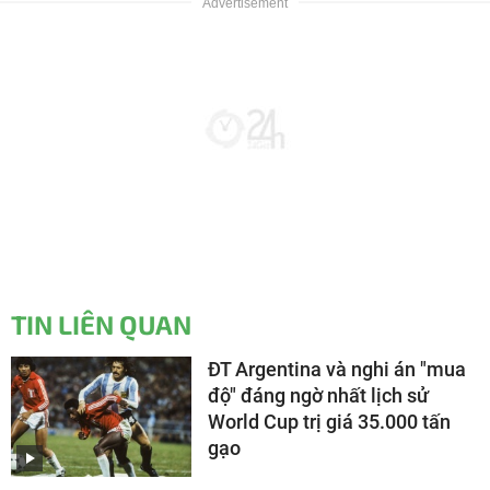
TIN LIÊN QUAN
ĐT Argentina và nghi án "mua
độ" đáng ngờ nhất lịch sử
World Cup trị giá 35.000 tấn
gạo