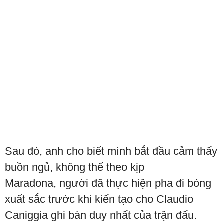
Sau đó, anh cho biết mình bắt đầu cảm thấy
buồn ngủ, không thể theo kịp
Maradona, người đã thực hiện pha đi bóng
xuất sắc trước khi kiến tạo cho Claudio
Caniggia ghi bàn duy nhất của trận đấu.