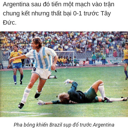
Argentina sau đó tiến một mạch vào trận
chung kết nhưng thất bại 0-1 trước Tây
Đức.
Pha bóng khiến Brazil sụp đổ trước Argentina