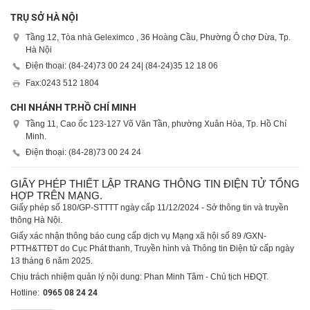
TRỤ SỞ HÀ NỘI
Tầng 12, Tòa nhà Geleximco , 36 Hoàng Cầu, Phường Ô chợ Dừa, Tp.
Hà Nội
Điện thoại: (84-24)
73 00 24 24
| (84-24)
35 12 18 06
Fax:
0243 512 1804
CHI NHÁNH TP.HỒ CHÍ MINH
Tầng 11, Cao ốc 123-127 Võ Văn Tần, phường Xuân Hòa, Tp. Hồ Chí
Minh.
Điện thoại: (84-28)
73 00 24 24
GIẤY PHÉP THIẾT LẬP TRANG THÔNG TIN ĐIỆN TỬ TỔNG
HỢP TRÊN MẠNG.
Giấy phép số 180/GP-STTTT ngày cấp 11/12/2024 - Sở thông tin và truyền
thông Hà Nội.
Giấy xác nhận thông báo cung cấp dịch vụ Mạng xã hội số 89 /GXN-
PTTH&TTĐT do Cục Phát thanh, Truyền hình và Thông tin Điện tử cấp ngày
13 tháng 6 năm 2025.
Chịu trách nhiệm quản lý nội dung: Phan Minh Tâm - Chủ tịch HĐQT.
Hotline:
0965 08 24 24