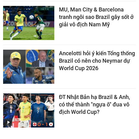
MU, Man City & Barcelona
tranh ngôi sao Brazil gây sốt ở
giải vô địch Nam Mỹ
Ancelotti hỏi ý kiến Tổng thống
Brazil có nên cho Neymar dự
World Cup 2026
ĐT Nhật Bản hạ Brazil & Anh,
có thể thành "ngựa ô" đua vô
địch World Cup?