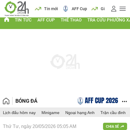
 vàng
Lịch
Tin mới
AFF Cup
Giá vàng
TIN TỨC
AFF CUP
THỂ THAO
TRA CỨU PHƯỜNG X
BÓNG ĐÁ
Lịch đấu hôm nay
Minigame
Ngoại hạng Anh
Trận cầu đinh
Thứ Tư, ngày 20/05/2026 05:05 AM
CHIA SẺ