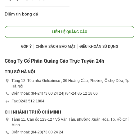
Điểm tin bóng đá
LIÊN HỆ QUẢNG CÁO
GÓP Ý
CHÍNH SÁCH BẢO MẬT
ĐIỀU KHOẢN SỬ DỤNG
Công Ty Cổ Phần Quảng Cáo Trực Tuyến 24h
TRỤ SỞ HÀ NỘI
Tầng 12, Tòa nhà Geleximco , 36 Hoàng Cầu, Phường Ô chợ Dừa, Tp.
Hà Nội
Điện thoại: (84-24)
73 00 24 24
| (84-24)
35 12 18 06
Fax:
0243 512 1804
CHI NHÁNH TP.HỒ CHÍ MINH
Tầng 11, Cao ốc 123-127 Võ Văn Tần, phường Xuân Hòa, Tp. Hồ Chí
Minh.
Điện thoại: (84-28)
73 00 24 24