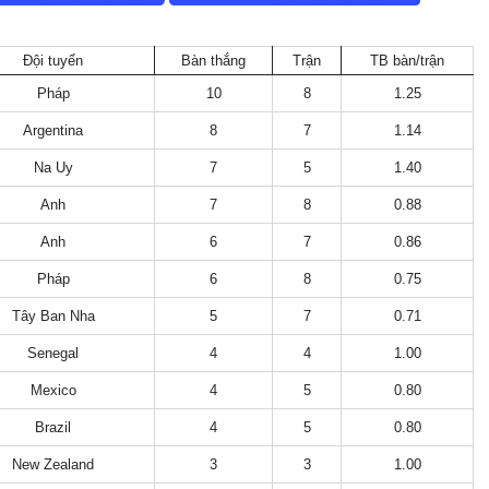
Đội tuyển
Bàn thắng
Trận
TB bàn/trận
Pháp
10
8
1.25
Argentina
8
7
1.14
Na Uy
7
5
1.40
Anh
7
8
0.88
Anh
6
7
0.86
Pháp
6
8
0.75
Tây Ban Nha
5
7
0.71
Senegal
4
4
1.00
Mexico
4
5
0.80
Brazil
4
5
0.80
New Zealand
3
3
1.00