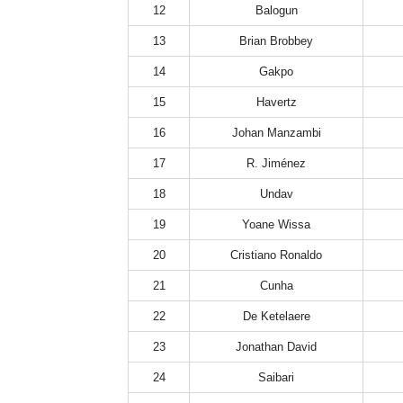
12
Balogun
13
Brian Brobbey
14
Gakpo
15
Havertz
16
Johan Manzambi
17
R. Jiménez
18
Undav
19
Yoane Wissa
20
Cristiano Ronaldo
21
Cunha
22
De Ketelaere
23
Jonathan David
24
Saibari