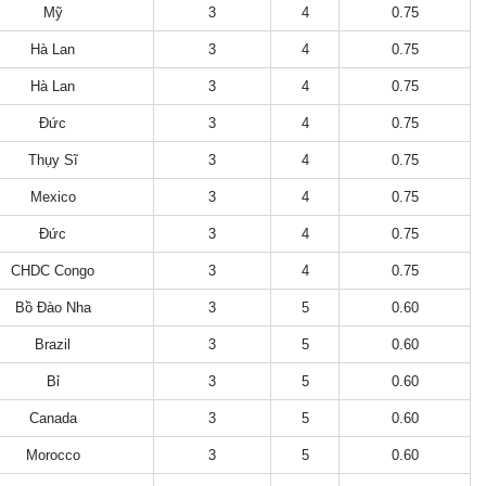
Mỹ
3
4
0.75
Hà Lan
3
4
0.75
Hà Lan
3
4
0.75
Đức
3
4
0.75
Thụy Sĩ
3
4
0.75
Mexico
3
4
0.75
Đức
3
4
0.75
CHDC Congo
3
4
0.75
Bồ Đào Nha
3
5
0.60
Brazil
3
5
0.60
Bỉ
3
5
0.60
Canada
3
5
0.60
Morocco
3
5
0.60