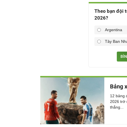
Theo bạn đội t
2026?
Argentina
Tây Ban Nh
BÌN
Bảng x
12 bảng 
2026 trở 
thắng...