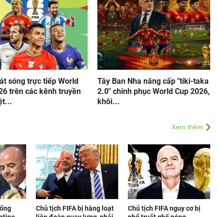
át sóng trực tiếp World
Tây Ban Nha nâng cấp "tiki-taka
26 trên các kênh truyền
2.0" chinh phục World Cup 2026,
t...
khôi...
Xem thêm
tống
Chủ tịch FIFA bị hàng loạt
Chủ tịch FIFA nguy cơ bị