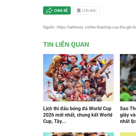
LƯU BÀI
CHIA SẺ
Nguồn: https://arttimes.vn/the-thao/top-cau-thu-ghi-b
TIN LIÊN QUAN
Lịch thi đấu bóng đá World Cup
Sao Th
2026 mới nhất, chung kết World
giây và
Cup, Tây...
nhất lịc