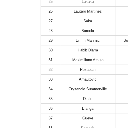
25
Lukaku
26
Lautaro Martínez
27
Saka
28
Barcola
29
Ermin Mahmic
Bo
30
Habib Diarra
31
Maximiliano Araujo
32
Rezaeian
33
Arnautovic
34
Crysencio Summerville
35
Diallo
36
Elanga
37
Gueye
38
Kamada