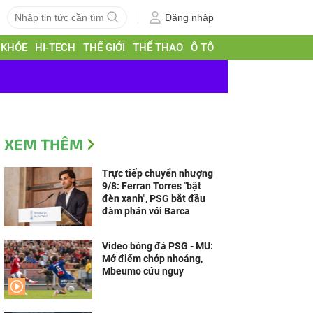
Đăng nhập
 KHỎE
HI-TECH
THẾ GIỚI
THỂ THAO
Ô TÔ
XEM THÊM
Trực tiếp chuyển nhượng
9/8: Ferran Torres "bật
đèn xanh", PSG bắt đầu
đàm phán với Barca
Video bóng đá PSG - MU:
Mở điểm chớp nhoáng,
Mbeumo cứu nguy