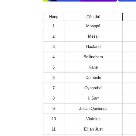
Hạng
Cầu thủ
1
Mbappé
2
Messi
3
Haaland
4
Bellingham
5
Kane
6
Dembélé
7
Oyarzabal
8
I. Sarr
9
Julián Quiñones
10
Vinícius
11
Elijah Just