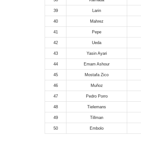
39
Larin
40
Mahrez
41
Pepe
42
Ueda
43
Yasin Ayari
44
Emam Ashour
45
Mostafa Zico
46
Muñoz
47
Pedro Porro
48
Tielemans
49
Tillman
50
Embolo