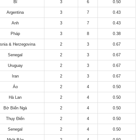
Bỉ
3
6
0.50
Argentina
3
7
0.43
Anh
3
7
0.43
Pháp
3
8
0.38
snia & Herzegovina
2
3
0.67
Senegal
2
3
0.67
Uruguay
2
3
0.67
Iran
2
3
0.67
Áo
2
4
0.50
Hà Lan
2
4
0.50
Bờ Biển Ngà
2
4
0.50
Thụy Điển
2
4
0.50
Senegal
2
4
0.50
Nhật Bản
2
4
0.50