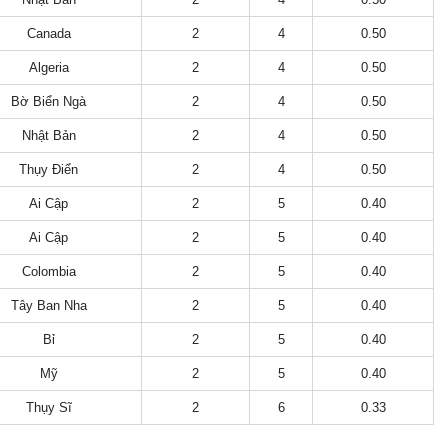
Canada
2
4
0.50
Algeria
2
4
0.50
Bờ Biển Ngà
2
4
0.50
Nhật Bản
2
4
0.50
Thụy Điển
2
4
0.50
Ai Cập
2
5
0.40
Ai Cập
2
5
0.40
Colombia
2
5
0.40
Tây Ban Nha
2
5
0.40
Bỉ
2
5
0.40
Mỹ
2
5
0.40
Thụy Sĩ
2
6
0.33