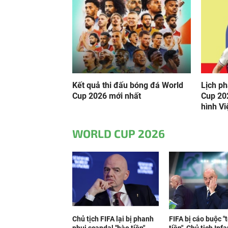
Kết quả thi đấu bóng đá World
Lịch ph
Cup 2026 mới nhất
Cup 20
hình Việ
WORLD CUP 2026
Chủ tịch FIFA lại bị phanh
FIFA bị cáo buộc "