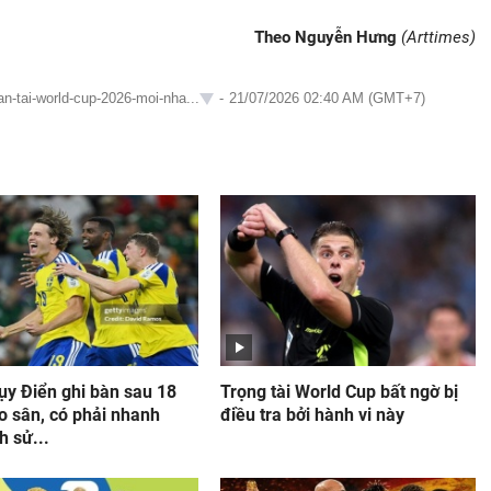
Theo Nguyễn Hưng
(Arttimes)
an-tai-world-cup-2026-moi-nha...
-
21/07/2026 02:40 AM (GMT+7)
ụy Điển ghi bàn sau 18
Trọng tài World Cup bất ngờ bị
o sân, có phải nhanh
điều tra bởi hành vi này
h sử...