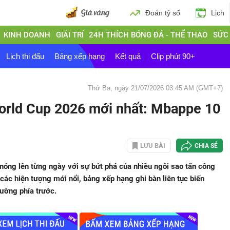
Đoán tỷ số
Lịch
KINH DOANH
GIẢI TRÍ
24H THÍCH BÓNG ĐÁ - THỂ THAO
SỨC
Lịch thi đấu
Bảng xếp hạng
Kết quả
Clip phút 90+
Thứ Ba, ngày 21/07/2026 03:45 AM (GMT+7)
World Cup 2026 mới nhất: Mbappe 10
LƯU BÀI
CHIA SẺ
óng lên từng ngày với sự bứt phá của nhiều ngôi sao tấn công
ác hiện tượng mới nổi, bảng xếp hạng ghi bàn liên tục biến
ường phía trước.