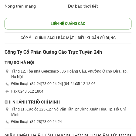
Nóng trên mạng
Dự báo thời tiết
LIÊN HỆ QUẢNG CÁO
GÓP Ý
CHÍNH SÁCH BẢO MẬT
ĐIỀU KHOẢN SỬ DỤNG
Công Ty Cổ Phần Quảng Cáo Trực Tuyến 24h
TRỤ SỞ HÀ NỘI
Tầng 12, Tòa nhà Geleximco , 36 Hoàng Cầu, Phường Ô chợ Dừa, Tp.
Hà Nội
Điện thoại: (84-24)
73 00 24 24
| (84-24)
35 12 18 06
Fax:
0243 512 1804
CHI NHÁNH TP.HỒ CHÍ MINH
Tầng 11, Cao ốc 123-127 Võ Văn Tần, phường Xuân Hòa, Tp. Hồ Chí
Minh.
Điện thoại: (84-28)
73 00 24 24
GIẤY PHÉP THIẾT LẬP TRANG THÔNG TIN ĐIỆN TỬ TỔNG