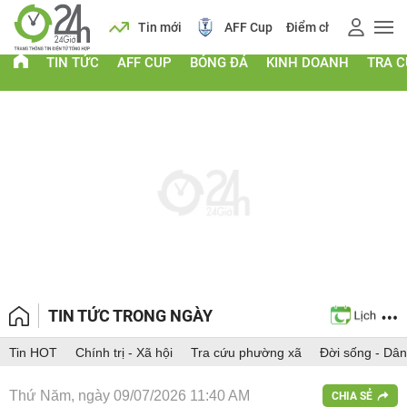
 vàng
Lịch
Tin mới
AFF Cup
Điểm chuẩn 2026
TIN TỨC
AFF CUP
BÓNG ĐÁ
KINH DOANH
TRA 
TIN TỨC TRONG NGÀY
Tin HOT
Chính trị - Xã hội
Tra cứu phường xã
Đời sống - Dân
Thứ Năm, ngày 09/07/2026 11:40 AM
CHIA SẺ