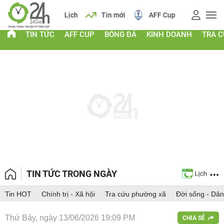
 vàng
Lịch
Tin mới
AFF Cup
Giá vàng
TIN TỨC
AFF CUP
BÓNG ĐÁ
KINH DOANH
TRA 
TIN TỨC TRONG NGÀY
Tin HOT
Chính trị - Xã hội
Tra cứu phường xã
Đời sống - Dân
Thứ Bảy, ngày 13/06/2026 19:09 PM
CHIA SẺ