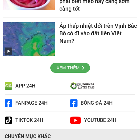
phải biết mẹo này càng sớm
càng tốt
Áp thấp nhiệt đới trên Vịnh Bắc
Bộ có đi vào đất liền Việt
Nam?
XEM THÊM
APP 24H
FANPAGE 24H
BÓNG ĐÁ 24H
TIKTOK 24H
YOUTUBE 24H
CHUYÊN MỤC KHÁC