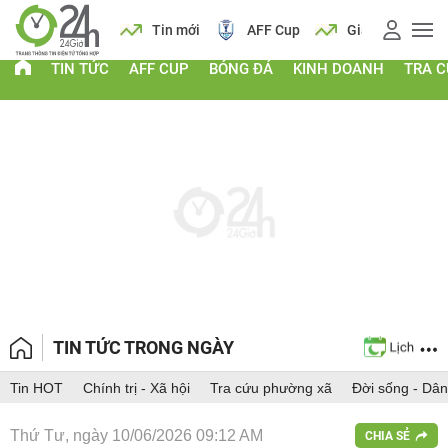
 vàng
Lịch
Tin mới
AFF Cup
Giá vàng
TIN TỨC
AFF CUP
BÓNG ĐÁ
KINH DOANH
TRA 
TIN TỨC TRONG NGÀY
Tin HOT
Chính trị - Xã hội
Tra cứu phường xã
Đời sống - Dân
Thứ Tư, ngày 10/06/2026 09:12 AM
CHIA SẺ