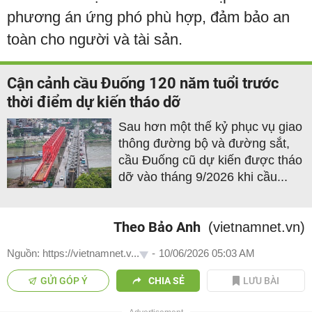
phương án ứng phó phù hợp, đảm bảo an
toàn cho người và tài sản.
Cận cảnh cầu Đuống 120 năm tuổi trước
thời điểm dự kiến tháo dỡ
Sau hơn một thế kỷ phục vụ giao
thông đường bộ và đường sắt,
cầu Đuống cũ dự kiến được tháo
dỡ vào tháng 9/2026 khi cầu...
Theo Bảo Anh
(vietnamnet.vn)
Nguồn: https://vietnamnet.v...
-
10/06/2026 05:03 AM
GỬI GÓP Ý
CHIA SẺ
LƯU BÀI