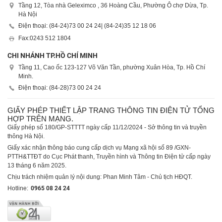
Tầng 12, Tòa nhà Geleximco , 36 Hoàng Cầu, Phường Ô chợ Dừa, Tp.
Hà Nội
Điện thoại: (84-24)
73 00 24 24
| (84-24)
35 12 18 06
Fax:
0243 512 1804
CHI NHÁNH TP.HỒ CHÍ MINH
Tầng 11, Cao ốc 123-127 Võ Văn Tần, phường Xuân Hòa, Tp. Hồ Chí
Minh.
Điện thoại: (84-28)
73 00 24 24
GIẤY PHÉP THIẾT LẬP TRANG THÔNG TIN ĐIỆN TỬ TỔNG
HỢP TRÊN MẠNG.
Giấy phép số 180/GP-STTTT ngày cấp 11/12/2024 - Sở thông tin và truyền
thông Hà Nội.
Giấy xác nhận thông báo cung cấp dịch vụ Mạng xã hội số 89 /GXN-
PTTH&TTĐT do Cục Phát thanh, Truyền hình và Thông tin Điện tử cấp ngày
13 tháng 6 năm 2025.
Chịu trách nhiệm quản lý nội dung: Phan Minh Tâm - Chủ tịch HĐQT.
Hotline:
0965 08 24 24