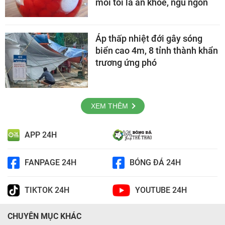
mỗi tối là ăn khỏe, ngủ ngon
Áp thấp nhiệt đới gây sóng
biển cao 4m, 8 tỉnh thành khẩn
trương ứng phó
XEM THÊM
APP 24H
FANPAGE 24H
BÓNG ĐÁ 24H
TIKTOK 24H
YOUTUBE 24H
CHUYÊN MỤC KHÁC