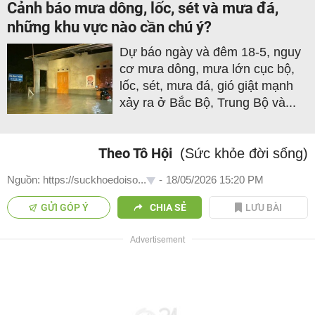
Cảnh báo mưa dông, lốc, sét và mưa đá,
những khu vực nào cần chú ý?
Dự báo ngày và đêm 18-5, nguy
cơ mưa dông, mưa lớn cục bộ,
lốc, sét, mưa đá, gió giật mạnh
xảy ra ở Bắc Bộ, Trung Bộ và...
Theo Tô Hội
(Sức khỏe đời sống)
Nguồn: https://suckhoedoiso...
-
18/05/2026 15:20 PM
GỬI GÓP Ý
CHIA SẺ
LƯU BÀI