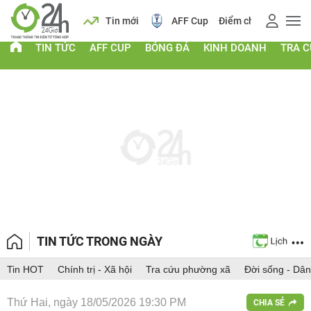
 vàng
Lịch
Tin mới
AFF Cup
Điểm chuẩn 2026
TIN TỨC
AFF CUP
BÓNG ĐÁ
KINH DOANH
TRA 
TIN TỨC TRONG NGÀY
Tin HOT
Chính trị - Xã hội
Tra cứu phường xã
Đời sống - Dân
Thứ Hai, ngày 18/05/2026 19:30 PM
CHIA SẺ