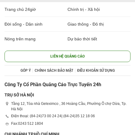
Trang chủ 24giờ
Chính trị - Xã hội
Đời sống - Dân sinh
Giao thông - Đô thị
Nóng trên mạng
Dự báo thời tiết
LIÊN HỆ QUẢNG CÁO
GÓP Ý
CHÍNH SÁCH BẢO MẬT
ĐIỀU KHOẢN SỬ DỤNG
Công Ty Cổ Phần Quảng Cáo Trực Tuyến 24h
TRỤ SỞ HÀ NỘI
Tầng 12, Tòa nhà Geleximco , 36 Hoàng Cầu, Phường Ô chợ Dừa, Tp.
Hà Nội
Điện thoại: (84-24)
73 00 24 24
| (84-24)
35 12 18 06
Fax:
0243 512 1804
CHI NHÁNH TP.HỒ CHÍ MINH