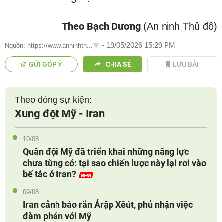
Theo Bạch Dương
(An ninh Thủ đô)
-
19/05/2026 15:29 PM
Nguồn: https://www.anninhth...
GỬI GÓP Ý
CHIA SẺ
LƯU BÀI
Theo dòng sự kiện:
Xung đột Mỹ - Iran
10/08
Quân đội Mỹ đã triển khai những năng lực
chưa từng có: tại sao chiến lược này lại rơi vào
bế tắc ở Iran?
09/08
Iran cảnh báo rắn Ảrập Xêút, phủ nhận việc
đàm phán với Mỹ