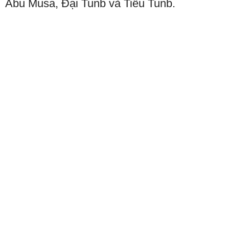
Abu Musa, Đại Tunb và Tiểu Tunb.