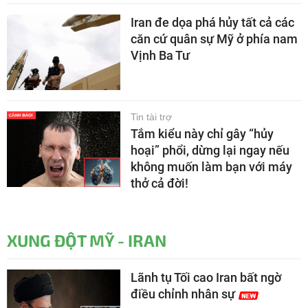
Iran đe dọa phá hủy tất cả các
căn cứ quân sự Mỹ ở phía nam
Vịnh Ba Tư
Tin tài trợ
Tắm kiểu này chỉ gây “hủy
hoại” phổi, dừng lại ngay nếu
không muốn làm bạn với máy
thở cả đời!
XUNG ĐỘT MỸ - IRAN
Lãnh tụ Tối cao Iran bất ngờ
điều chỉnh nhân sự