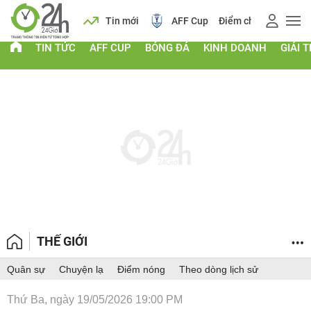
 vàng
Lịch
Tin mới
AFF Cup
Điểm chuẩn 2026
TIN TỨC
AFF CUP
BÓNG ĐÁ
KINH DOANH
GIẢI T
THẾ GIỚI
Quân sự
Chuyện lạ
Điểm nóng
Theo dòng lịch sử
Thứ Ba, ngày 19/05/2026 19:00 PM