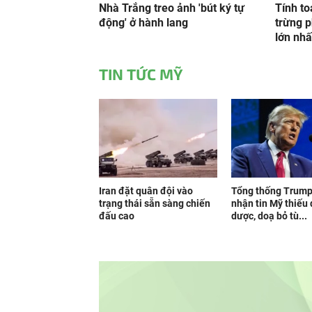
Nhà Trắng treo ảnh 'bút ký tự
Tính t
động' ở hành lang
trừng p
lớn nh
TIN TỨC MỸ
Iran đặt quân đội vào
Tổng thống Trump
trạng thái sẵn sàng chiến
nhận tin Mỹ thiếu
đấu cao
dược, doạ bỏ tù...