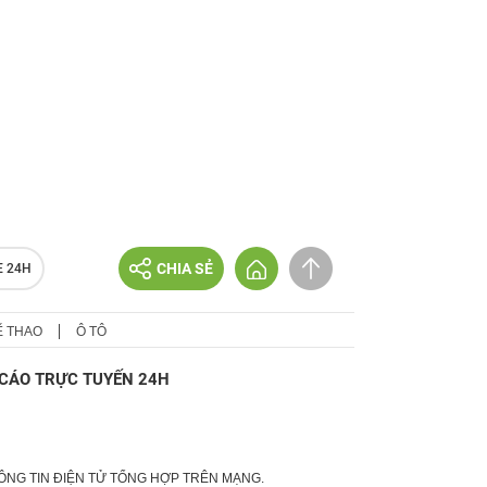
CHIA SẺ
E 24H
Ể THAO
Ô TÔ
CÁO TRỰC TUYẾN 24H
HÔNG TIN ĐIỆN TỬ TỔNG HỢP TRÊN MẠNG.