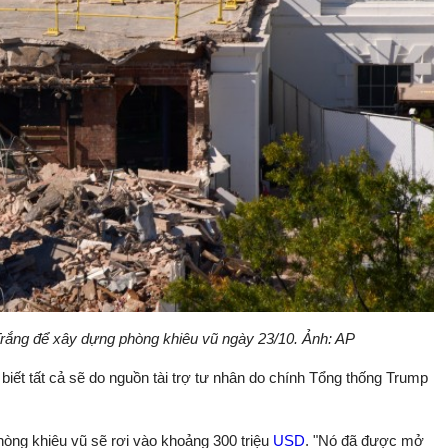
ắng để xây dựng phòng khiêu vũ ngày 23/10. Ảnh: AP
o biết tất cả sẽ do nguồn tài trợ tư nhân do chính Tổng thống Trump
hòng khiêu vũ sẽ rơi vào khoảng 300 triệu
USD
. "Nó đã được mở