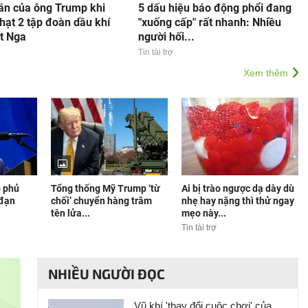
oán của ông Trump khi
5 dấu hiệu báo động phổi đang
hạt 2 tập đoàn dầu khí
"xuống cấp" rất nhanh: Nhiều
ất Nga
người hối...
Tin tài trợ
Xem thêm
 phủ
Tổng thống Mỹ Trump ‘từ
Ai bị trào ngược dạ dày dù
 đạn
chối’ chuyển hàng trăm
nhẹ hay nặng thì thử ngay
tên lửa...
mẹo này...
Tin tài trợ
NHIỀU NGƯỜI ĐỌC
Vũ khí 'thay đổi cuộc chơi' của