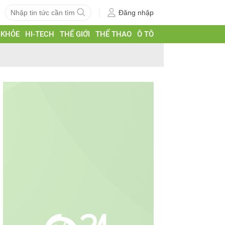
Đăng nhập
 KHỎE
HI-TECH
THẾ GIỚI
THỂ THAO
Ô TÔ