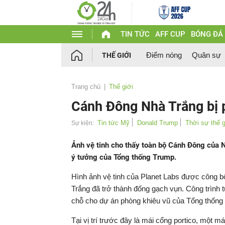
TIN TỨC
AFF CUP
BÓNG ĐÁ
Điểm nóng
Quân sự
THẾ GIỚI
Trang chủ
Thế giới
Cánh Đông Nhà Trắng bị 
Tin tức Mỹ
Donald Trump
Thời sự thế g
Sự kiện:
Ảnh vệ tinh cho thấy toàn bộ Cánh Đông của 
ý tưởng của Tổng thống Trump.
Hình ảnh vệ tinh của Planet Labs được công b
Trắng đã trở thành đống gạch vụn. Công trình
chỗ cho dự án phòng khiêu vũ của Tổng thống
Tại vị trí trước đây là mái cổng portico, một m