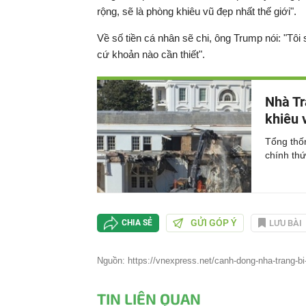
rộng, sẽ là phòng khiêu vũ đẹp nhất thế giới".
Về số tiền cá nhân sẽ chi, ông Trump nói: "Tôi 
cứ khoản nào cần thiết".
Nhà Tr
khiêu 
Tổng thố
chính th
GỬI GÓP Ý
LƯU BÀI
CHIA SẺ
Nguồn: https://vnexpress.net/canh-dong-nha-trang-b
TIN LIÊN QUAN