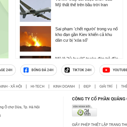
Mỹ thất thế trên bầu trời Iran
Sai phạm 'chết người' trong vụ nổ
kho đạn gần Kiev khiến cả khu
dân cư bị ‘xóa sổ’
Mỹ lộ "tử huyệt" trước đòn trả đũa
khốc liệt của Iran, ông Trump nổi
cơn thịnh nộ
AGE 24H
BÓNG ĐÁ 24H
TIKTOK 24H
YOUTUB
NINH - XÃ HỘI
HI-TECH
KINH DOANH
ĐẸP
GIẢI TRÍ
TH
Ukraine đứng trước nỗi lo mới từ
tên lửa Triều Tiên
CÔNG TY CỔ PHẦN QUẢNG 
ng Ô chợ Dừa, Tp. Hà Nội
6
GIẤY PHÉP THIẾT LẬP TRANG T