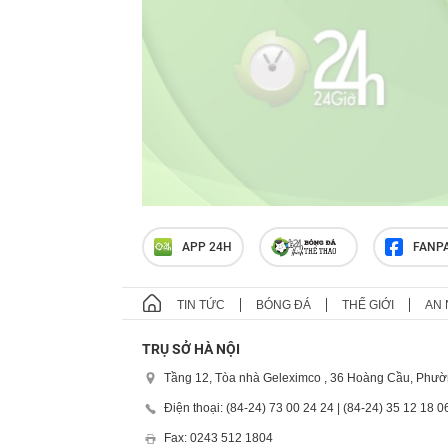
APP 24H
FANP
TIN TỨC
BÓNG ĐÁ
THẾ GIỚI
AN 
TRỤ SỞ HÀ NỘI
Tầng 12, Tòa nhà Geleximco , 36 Hoàng Cầu, Phườ
Điện thoại: (84-24) 73 00 24 24 | (84-24) 35 12 18 0
Fax: 0243 512 1804