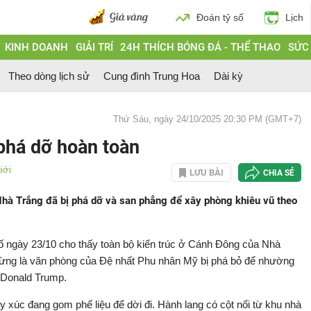
Đoán tỷ số
Lịch
KINH DOANH
GIẢI TRÍ
24H THÍCH BÓNG ĐÁ - THỂ THAO
SỨC
Theo dòng lịch sử
Cung đình Trung Hoa
Dài kỳ
Thứ Sáu, ngày 24/10/2025 20:30 PM (GMT+7)
phá dỡ hoàn toàn
iới
LƯU BÀI
CHIA SẺ
Nhà Trắng đã bị phá dỡ và san phẳng để xây phòng khiêu vũ theo
ố ngày 23/10 cho thấy toàn bộ kiến trúc ở Cánh Đông của Nhà
 từng là văn phòng của Đệ nhất Phu nhân Mỹ bị phá bỏ để nhường
 Donald Trump.
áy xúc đang gom phế liệu để dời đi. Hành lang có cột nối từ khu nhà