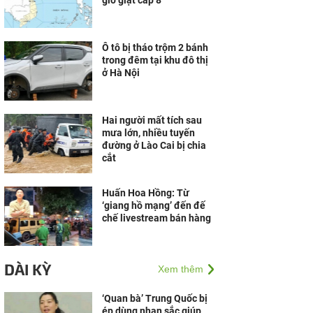
gió giật cấp 8
Ô tô bị tháo trộm 2 bánh
trong đêm tại khu đô thị
ở Hà Nội
Hai người mất tích sau
mưa lớn, nhiều tuyến
đường ở Lào Cai bị chia
cắt
Huấn Hoa Hồng: Từ
‘giang hồ mạng’ đến đế
chế livestream bán hàng
DÀI KỲ
Xem thêm
‘Quan bà’ Trung Quốc bị
ép dùng nhan sắc giúp