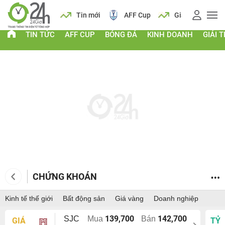
 vàng
Lịch
Tin mới
AFF Cup
Giá vàng
TIN TỨC
AFF CUP
BÓNG ĐÁ
KINH DOANH
GIẢI T
CHỨNG KHOÁN
Kinh tế thế giới
Bất động sản
Giá vàng
Doanh nghiệp
139,700
142,700
SJC
Mua
Bán
GIÁ
TỶ