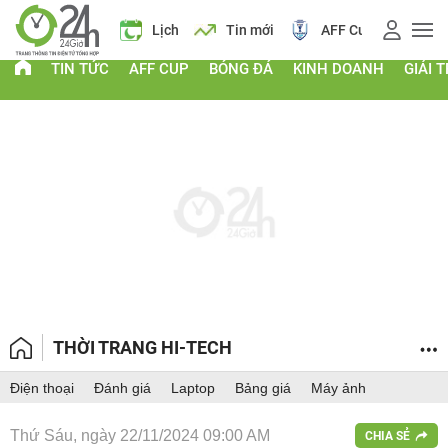
Giá vàng
Lịch
Tin mới
AFF Cup
Điểm chu
TIN TỨC
AFF CUP
BÓNG ĐÁ
KINH DOANH
GIẢI T
THỜI TRANG HI-TECH
Điện thoại
Đánh giá
Laptop
Bảng giá
Máy ảnh
Thứ Sáu, ngày 22/11/2024 09:00 AM
CHIA SẺ