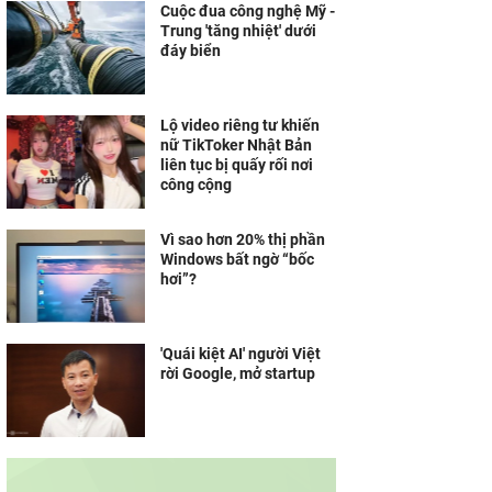
Cuộc đua công nghệ Mỹ -
Trung 'tăng nhiệt' dưới
đáy biển
Lộ video riêng tư khiến
nữ TikToker Nhật Bản
liên tục bị quấy rối nơi
công cộng
Vì sao hơn 20% thị phần
Windows bất ngờ “bốc
hơi”?
'Quái kiệt AI' người Việt
rời Google, mở startup