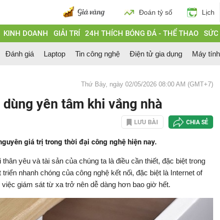
Đoán tỷ số
Lịch
KINH DOANH
GIẢI TRÍ
24H THÍCH BÓNG ĐÁ - THỂ THAO
SỨC
Đánh giá
Laptop
Tin công nghệ
Điện tử gia dụng
Máy tín
Thứ Bảy, ngày 02/05/2026 08:00 AM (GMT+7)
ười dùng yên tâm khi vắng nhà
LƯU BÀI
CHIA SẺ
uyên giá trị trong thời đại công nghệ hiện nay.
hân yêu và tài sản của chúng ta là điều cần thiết, đặc biệt trong
 triển nhanh chóng của công nghệ kết nối, đặc biệt là Internet of
 việc giám sát từ xa trở nên dễ dàng hơn bao giờ hết.