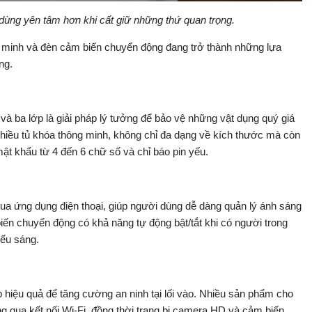
dùng yên tâm hơn khi cất giữ những thứ quan trọng.
g minh và đèn cảm biến chuyển động đang trở thành những lựa
ng.
và ba lớp là giải pháp lý tưởng để bảo vệ những vật dụng quý giá
 nhiều tủ khóa thông minh, không chỉ đa dạng về kích thước mà còn
ật khẩu từ 4 đến 6 chữ số và chỉ báo pin yếu.
qua ứng dụng điện thoại, giúp người dùng dễ dàng quản lý ánh sáng
ến chuyển động có khả năng tự động bật/tắt khi có người trong
iếu sáng.
 hiệu quả để tăng cường an ninh tại lối vào. Nhiều sản phẩm cho
ng qua kết nối Wi-Fi, đồng thời trang bị camera HD và cảm biến