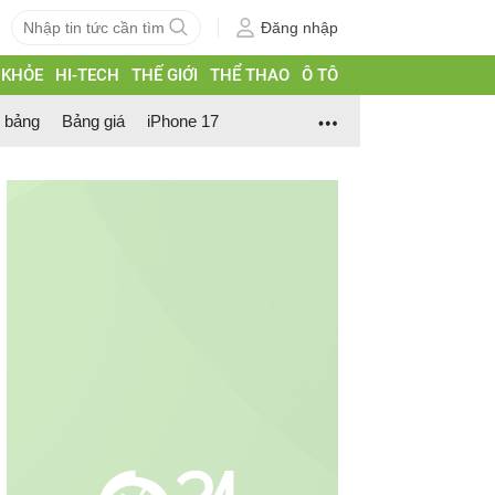
Đăng nhập
 KHỎE
HI-TECH
THẾ GIỚI
THỂ THAO
Ô TÔ
h bảng
Bảng giá
iPhone 17