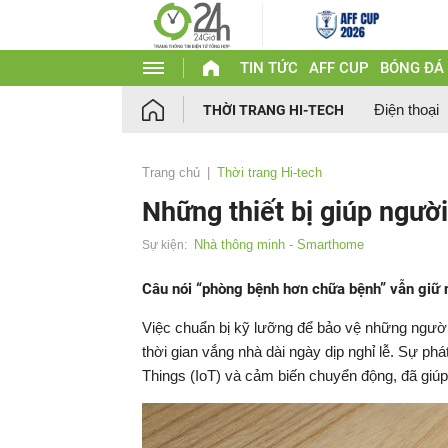
TIN TỨC
AFF CUP
BÓNG ĐÁ
Điện thoại
THỜI TRANG HI-TECH
Trang chủ
Thời trang Hi-tech
Những thiết bị giúp ng
Nhà thông minh - Smarthome
Sự kiện:
Câu nói “phòng bệnh hơn chữa bệnh” vẫn giữ ng
Việc chuẩn bị kỹ lưỡng để bảo vệ những người t
thời gian vắng nhà dài ngày dịp nghỉ lễ. Sự phát
Things (IoT) và cảm biến chuyển động, đã giúp