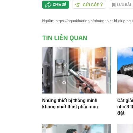
GỬI GÓP Ý
LƯU BÀI
CHIA SẺ
Nguồn: https://nguoiduatin.vn/nhung-thiet-bi-giup-ng
TIN LIÊN QUAN
Những thiết bị thông minh
Cắt giả
không nhất thiết phải mua
nhờ 3 t
đặt