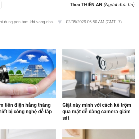
Theo THIÊN AN
(Người đưa tin)
uoi-dung-yen-tam-khi-vang-nha-...
-
02/05/2026 06:50 AM (GMT+7)
m tiền điện hằng tháng
Giật nảy mình với cách kẻ trộm
hiết bị công nghệ dễ lắp
qua mặt dễ dàng camera giám
sát