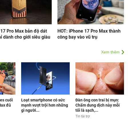
 17 Pro Max bản độ dát
HOT: iPhone 17 Pro Max thành
ỉ dành cho giới siêu giàu
công bay vào vũ trụ
Xem thêm
es cuối
Loạt smartphone có sức
Đàn ông con trai bị mụn:
Max đủ
mạnh vượt trội hơn những
Chấm dung dịch này mỗi
gì người...
tối là sạch,...
Tin tài trợ