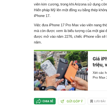
viên kim cương, trong khi Arizona sử dụng cô
Hiến pháp Mỹ lên một đồng xu bằng thép khôn
iPhone 17.
Việc đưa iPhone 17 Pro Max vào viên nang thời 
mà còn được xem là biểu tượng của một giai đ
được mở vào năm 2276, chiếc iPhone vẫn sẽ là 
năm.
Giá iP
triệu, 
Xét các h
Pro Max 2
GỬI GÓP Ý
LƯU BÀI
CHIA SẺ