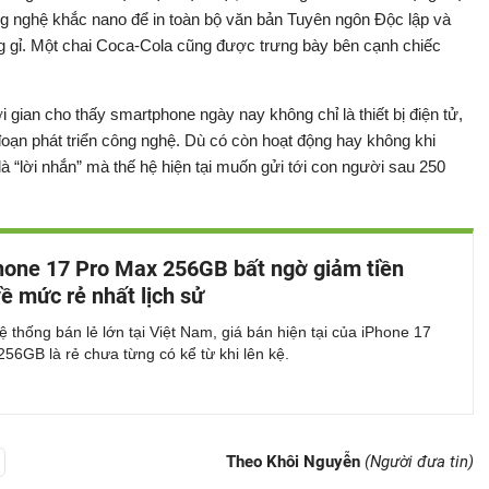
ng nghệ khắc nano để in toàn bộ văn bản Tuyên ngôn Độc lập và
g gỉ. Một chai Coca-Cola cũng được trưng bày bên cạnh chiếc
gian cho thấy smartphone ngày nay không chỉ là thiết bị điện tử,
oạn phát triển công nghệ. Dù có còn hoạt động hay không khi
“lời nhắn” mà thế hệ hiện tại muốn gửi tới con người sau 250
hone 17 Pro Max 256GB bất ngờ giảm tiền
về mức rẻ nhất lịch sử
ệ thống bán lẻ lớn tại Việt Nam, giá bán hiện tại của iPhone 17
56GB là rẻ chưa từng có kể từ khi lên kệ.
Theo Khôi Nguyễn
(Người đưa tin)