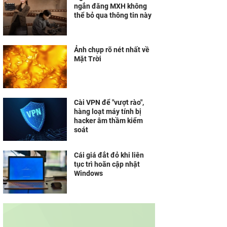
ngắn đăng MXH không
thể bỏ qua thông tin này
Ảnh chụp rõ nét nhất về
Mặt Trời
Cài VPN để "vượt rào",
hàng loạt máy tính bị
hacker âm thầm kiểm
soát
Cái giá đắt đỏ khi liên
tục trì hoãn cập nhật
Windows