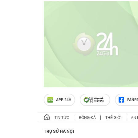
APP 24H
FANP
TIN TỨC
BÓNG ĐÁ
THẾ GIỚI
AN 
TRỤ SỞ HÀ NỘI