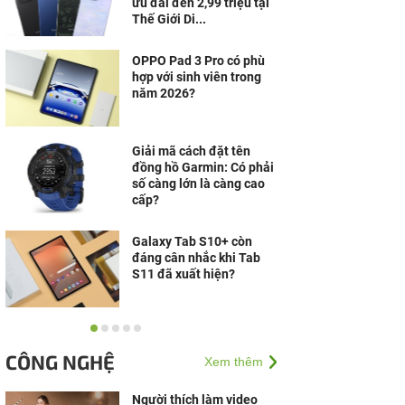
ưu đãi đến 2,99 triệu tại
Thế Giới Di...
OPPO Pad 3 Pro có phù
hợp với sinh viên trong
năm 2026?
Giải mã cách đặt tên
đồng hồ Garmin: Có phải
số càng lớn là càng cao
cấp?
Galaxy Tab S10+ còn
đáng cân nhắc khi Tab
S11 đã xuất hiện?
Laptop Windows cạnh
tranh mạnh, MacBook
CÔNG NGHỆ
Xem thêm
vẫn có lý do riêng để giữ
chân người dùng
Người thích làm video