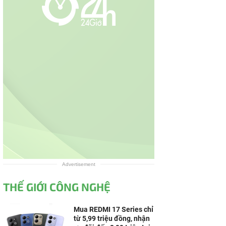
Advertisement
THẾ GIỚI CÔNG NGHỆ
Mua REDMI 17 Series chỉ
từ 5,99 triệu đồng, nhận