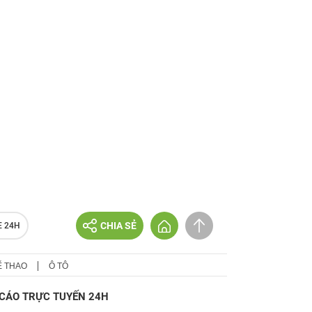
CHIA SẺ
E 24H
Ể THAO
Ô TÔ
CÁO TRỰC TUYẾN 24H