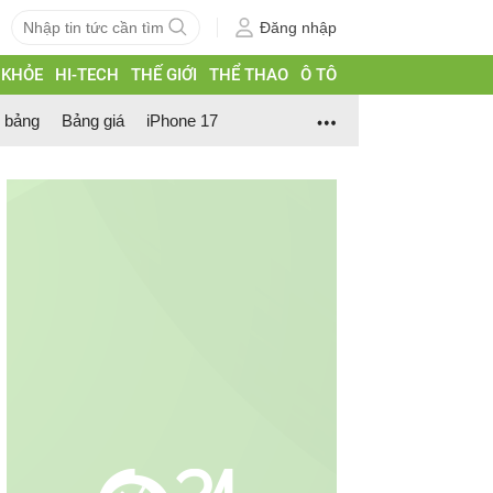
Đăng nhập
 KHỎE
HI-TECH
THẾ GIỚI
THỂ THAO
Ô TÔ
h bảng
Bảng giá
iPhone 17