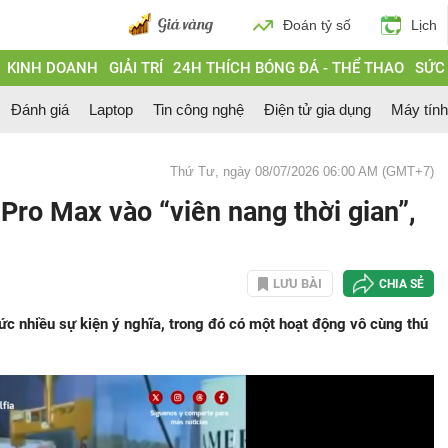
Đoán tỷ số
Lịch
KINH DOANH
GIẢI TRÍ
24H THÍCH BÓNG ĐÁ - THỂ THAO
SỨC
Đánh giá
Laptop
Tin công nghệ
Điện tử gia dụng
Máy tín
Thứ Tư, ngày 08/07/2026 06:00 AM (GMT+7)
ro Max vào “viên nang thời gian”,
LƯU BÀI
CHIA SẺ
c nhiều sự kiện ý nghĩa, trong đó có một hoạt động vô cùng thú