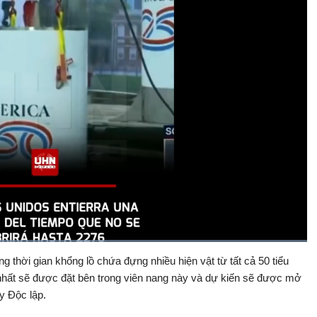
Đã
tải
:
g thời gian khổng lồ chứa đựng nhiều hiện vật từ tất cả 50 tiểu
Bật
Toàn
100.00%
Backward
âm
màn
ất sẽ được đặt bên trong viên nang này và dự kiến sẽ được mở
thanh
hình
 Độc lập.