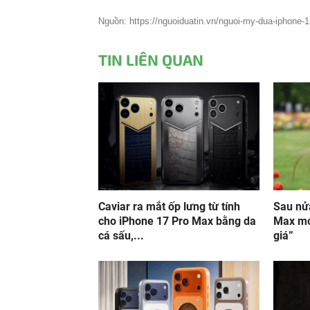
Nguồn: https://nguoiduatin.vn/nguoi-my-dua-iphone-17
TIN LIÊN QUAN
Caviar ra mắt ốp lưng từ tính
Sau nử
cho iPhone 17 Pro Max bằng da
Max mớ
cá sấu,...
giá”