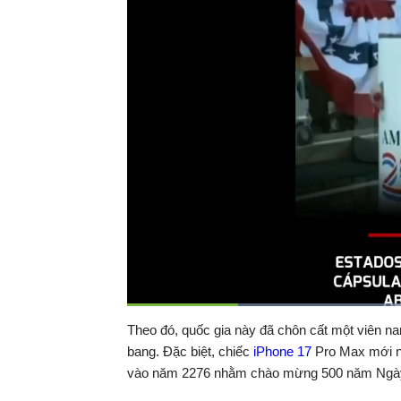
Thời
0:07
/
Duration
0:40
Theo đó, quốc gia này đã chôn cất một viên nan
Tạm
dừng
Backward
Forward
bang. Đặc biệt, chiếc
iPhone 17
Pro Max mới nh
gian
vào năm 2276 nhằm chào mừng 500 năm Ngày
hiện