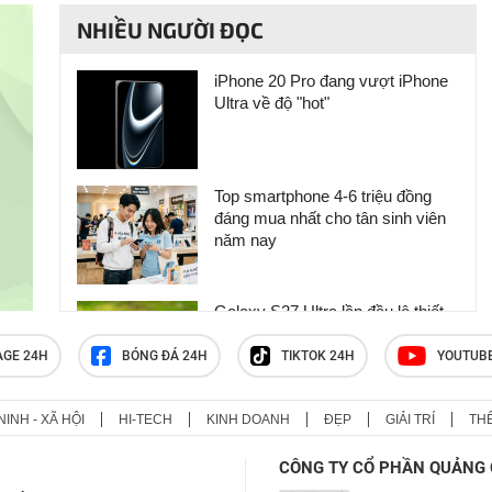
NHIỀU NGƯỜI ĐỌC
iPhone 20 Pro đang vượt iPhone
Ultra về độ "hot"
Top smartphone 4-6 triệu đồng
đáng mua nhất cho tân sinh viên
năm nay
Galaxy S27 Ultra lần đầu lộ thiết
kế mới lạ
AGE 24H
BÓNG ĐÁ 24H
TIKTOK 24H
YOUTUB
NINH - XÃ HỘI
HI-TECH
KINH DOANH
ĐẸP
GIẢI TRÍ
TH
Điểm trừ cực lớn của iPhone
Ultra
CÔNG TY CỔ PHẦN QUẢNG 