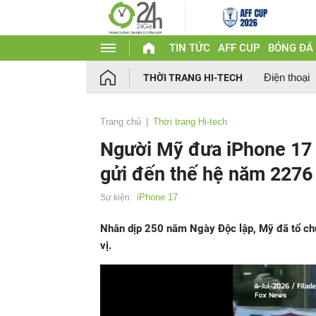
TIN TỨC
AFF CUP
BÓNG ĐÁ
Điện thoại
THỜI TRANG HI-TECH
Trang chủ
Thời trang Hi-tech
Người Mỹ đưa iPhone 17 P
gửi đến thế hệ năm 2276
iPhone 17
Sự kiện:
Nhân dịp 250 năm Ngày Độc lập, Mỹ đã tổ chứ
vị.