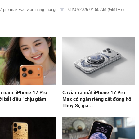
-pro-max-vao-vien-nang-thoi-gi...
-
08/07/2026 04:50 AM (GMT+7)
a năm, iPhone 17 Pro
Caviar ra mắt iPhone 17 Pro
i bắt đầu “chịu giảm
Max có ngăn riêng cất đồng hồ
Thụy Sĩ, giá...