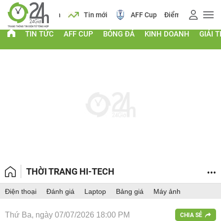
 vàng
Lịch
Tin mới
AFF Cup
Điểm chuẩn 2026
TIN TỨC
AFF CUP
BÓNG ĐÁ
KINH DOANH
GIẢI T
THỜI TRANG HI-TECH
Điện thoại
Đánh giá
Laptop
Bảng giá
Máy ảnh
Thứ Ba, ngày 07/07/2026 18:00 PM
CHIA SẺ