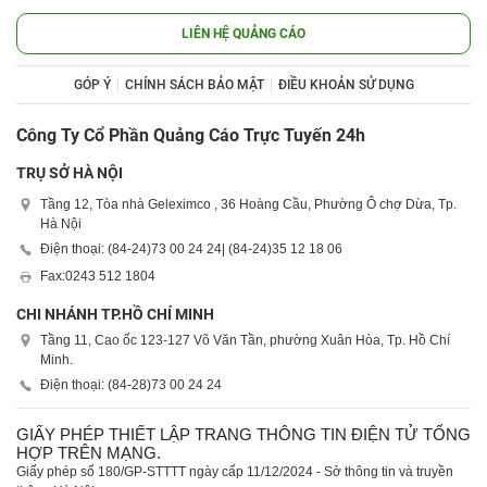
LIÊN HỆ QUẢNG CÁO
GÓP Ý
CHÍNH SÁCH BẢO MẬT
ĐIỀU KHOẢN SỬ DỤNG
Công Ty Cổ Phần Quảng Cáo Trực Tuyến 24h
TRỤ SỞ HÀ NỘI
Tầng 12, Tòa nhà Geleximco , 36 Hoàng Cầu, Phường Ô chợ Dừa, Tp.
Hà Nội
Điện thoại: (84-24)
73 00 24 24
| (84-24)
35 12 18 06
Fax:
0243 512 1804
CHI NHÁNH TP.HỒ CHÍ MINH
Tầng 11, Cao ốc 123-127 Võ Văn Tần, phường Xuân Hòa, Tp. Hồ Chí
Minh.
Điện thoại: (84-28)
73 00 24 24
GIẤY PHÉP THIẾT LẬP TRANG THÔNG TIN ĐIỆN TỬ TỔNG
HỢP TRÊN MẠNG.
Giấy phép số 180/GP-STTTT ngày cấp 11/12/2024 - Sở thông tin và truyền