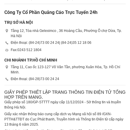
Công Ty Cổ Phần Quảng Cáo Trực Tuyến 24h
TRỤ SỞ HÀ NỘI
Tầng 12, Tòa nhà Geleximco , 36 Hoàng Cầu, Phường Ô chợ Dừa, Tp.
Hà Nội
Điện thoại: (84-24)
73 00 24 24
| (84-24)
35 12 18 06
Fax:
0243 512 1804
CHI NHÁNH TP.HỒ CHÍ MINH
Tầng 11, Cao ốc 123-127 Võ Văn Tần, phường Xuân Hòa, Tp. Hồ Chí
Minh.
Điện thoại: (84-28)
73 00 24 24
GIẤY PHÉP THIẾT LẬP TRANG THÔNG TIN ĐIỆN TỬ TỔNG
HỢP TRÊN MẠNG.
Giấy phép số 180/GP-STTTT ngày cấp 11/12/2024 - Sở thông tin và truyền
thông Hà Nội.
Giấy xác nhận thông báo cung cấp dịch vụ Mạng xã hội số 89 /GXN-
PTTH&TTĐT do Cục Phát thanh, Truyền hình và Thông tin Điện tử cấp ngày
13 tháng 6 năm 2025.