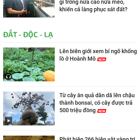
gì trông nửa cáo nửa mèo,
khiến cả làng phục sát đất?
ĐẮT - ĐỘC - LẠ
Lên biên giới xem bí ngô khổng
lồ ở Hoành Mô
Từ cây ăn quả dân dã lên chậu
thành bonsai, có cây được trả
500 triệu đồng
Phát hiện 266 hiện vật vàng trị