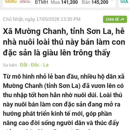
VÀNG
GIÁ
141,200
145,200
BTMH
Mua
Bán
Chủ Nhật, ngày 17/05/2026 13:30 PM
CHIA SẺ
Xã Mường Chanh, tỉnh Sơn La, hễ
nhà nuôi loài thú này bán làm con
đặc sản là giàu lên trông thấy
Đắt - Độc - Lạ
Sự kiện:
Từ mô hình nhỏ lẻ ban đầu, nhiều hộ dân xã
Mường Chanh (tỉnh Sơn La) đã vươn lên có
thu nhập tốt hơn hẳn nhờ nuôi dúi. Loài thú
này nuôi bán làm con đặc sản đang mở ra
hướng phát triển kinh tế mới, góp phần
nâng cao đời sống người dân và thúc đẩy