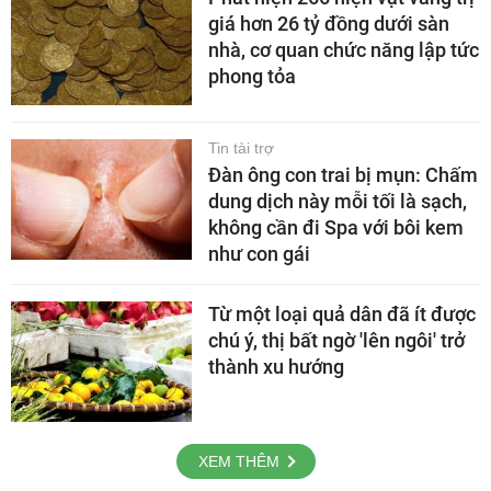
giá hơn 26 tỷ đồng dưới sàn
nhà, cơ quan chức năng lập tức
phong tỏa
Tin tài trợ
Đàn ông con trai bị mụn: Chấm
dung dịch này mỗi tối là sạch,
không cần đi Spa với bôi kem
như con gái
Từ một loại quả dân đã ít được
chú ý, thị bất ngờ 'lên ngôi' trở
thành xu hướng
XEM THÊM