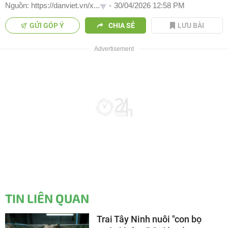
Nguồn: https://danviet.vn/x...
-
30/04/2026 12:58 PM
GỬI GÓP Ý
CHIA SẺ
LƯU BÀI
TIN LIÊN QUAN
Trai Tây Ninh nuôi "con bọ