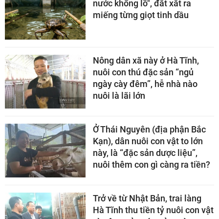
nước khổng lồ", đắt xắt ra
miếng từng giọt tinh dầu
Nông dân xã này ở Hà Tĩnh,
nuôi con thú đặc sản “ngủ
ngày cày đêm”, hễ nhà nào
nuôi là lãi lớn
Ở Thái Nguyên (địa phận Bắc
Kạn), dân nuôi con vật to lớn
này, là “đặc sản dược liệu”,
nuôi thêm con gì càng ra tiền?
Trở về từ Nhật Bản, trai làng
Hà Tĩnh thu tiền tỷ nuôi con vật