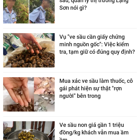
sầu, quản lý thị trường Lạng
Sơn nói gì?
Vụ "ve sầu cần giấy chứng
minh nguồn gốc": Việc kiểm
tra, tạm giữ có đúng quy định?
Mua xác ve sầu làm thuốc, cô
gái phát hiện sự thật "rợn
người" bên trong
Ve sầu non giá gần 1 triệu
đồng/kg khách vẫn mua ầm
ầm