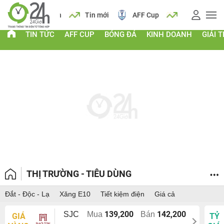
 vàng
Lịch
Tin mới
AFF Cup
Giá vàng
TIN TỨC
AFF CUP
BÓNG ĐÁ
KINH DOANH
GIẢI T
THỊ TRƯỜNG - TIÊU DÙNG
Đắt - Độc - Lạ
Xăng E10
Tiết kiệm điện
Giá cả
139,200
142,200
SJC
Mua
Bán
GIÁ
TỶ