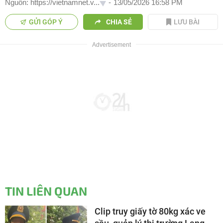
Nguồn: https://vietnamnet.v...
-
13/05/2026 16:58 PM
GỬI GÓP Ý
CHIA SẺ
LƯU BÀI
TIN LIÊN QUAN
Clip truy giấy tờ 80kg xác ve