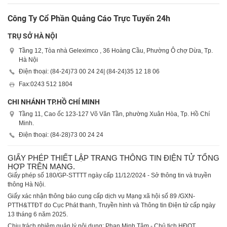
Công Ty Cổ Phần Quảng Cáo Trực Tuyến 24h
TRỤ SỞ HÀ NỘI
Tầng 12, Tòa nhà Geleximco , 36 Hoàng Cầu, Phường Ô chợ Dừa, Tp.
Hà Nội
Điện thoại: (84-24)
73 00 24 24
| (84-24)
35 12 18 06
Fax:
0243 512 1804
CHI NHÁNH TP.HỒ CHÍ MINH
Tầng 11, Cao ốc 123-127 Võ Văn Tần, phường Xuân Hòa, Tp. Hồ Chí
Minh.
Điện thoại: (84-28)
73 00 24 24
GIẤY PHÉP THIẾT LẬP TRANG THÔNG TIN ĐIỆN TỬ TỔNG
HỢP TRÊN MẠNG.
Giấy phép số 180/GP-STTTT ngày cấp 11/12/2024 - Sở thông tin và truyền
thông Hà Nội.
Giấy xác nhận thông báo cung cấp dịch vụ Mạng xã hội số 89 /GXN-
PTTH&TTĐT do Cục Phát thanh, Truyền hình và Thông tin Điện tử cấp ngày
13 tháng 6 năm 2025.
Chịu trách nhiệm quản lý nội dung: Phan Minh Tâm - Chủ tịch HĐQT.