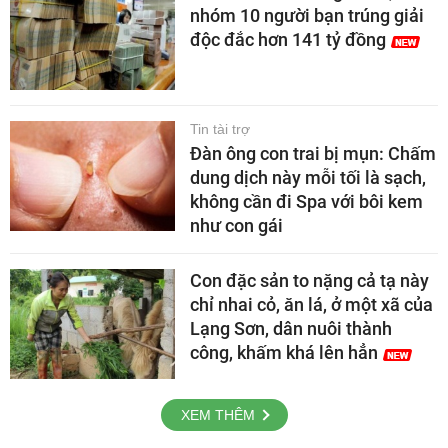
nhóm 10 người bạn trúng giải
độc đắc hơn 141 tỷ đồng
Tin tài trợ
Đàn ông con trai bị mụn: Chấm
dung dịch này mỗi tối là sạch,
không cần đi Spa với bôi kem
như con gái
Con đặc sản to nặng cả tạ này
chỉ nhai cỏ, ăn lá, ở một xã của
Lạng Sơn, dân nuôi thành
công, khấm khá lên hẳn
XEM THÊM