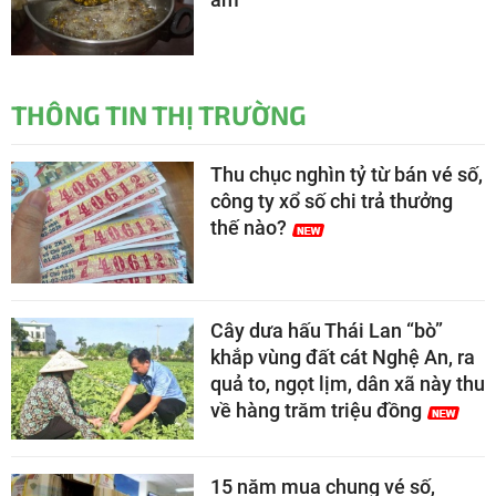
THÔNG TIN THỊ TRƯỜNG
Thu chục nghìn tỷ từ bán vé số,
công ty xổ số chi trả thưởng
thế nào?
Cây dưa hấu Thái Lan “bò”
khắp vùng đất cát Nghệ An, ra
quả to, ngọt lịm, dân xã này thu
về hàng trăm triệu đồng
15 năm mua chung vé số,