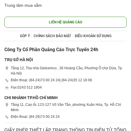
Trung tâm mua sắm
LIÊN HỆ QUẢNG CÁO
GÓP Ý
CHÍNH SÁCH BẢO MẬT
ĐIỀU KHOẢN SỬ DỤNG
Công Ty Cổ Phần Quảng Cáo Trực Tuyến 24h
TRỤ SỞ HÀ NỘI
Tầng 12, Tòa nhà Geleximco , 36 Hoàng Cầu, Phường Ô chợ Dừa, Tp.
Hà Nội
Điện thoại: (84-24)
73 00 24 24
| (84-24)
35 12 18 06
Fax:
0243 512 1804
CHI NHÁNH TP.HỒ CHÍ MINH
Tầng 11, Cao ốc 123-127 Võ Văn Tần, phường Xuân Hòa, Tp. Hồ Chí
Minh.
Điện thoại: (84-28)
73 00 24 24
GIẤY PHÉP THIẾT LẬP TRANG THÔNG TIN ĐIỆN TỬ TỔNG