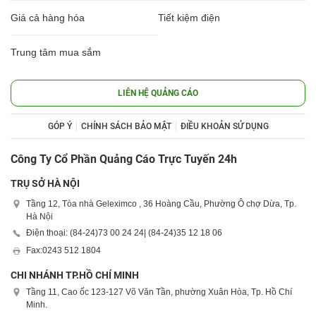
Giá cả hàng hóa
Tiết kiệm điện
Trung tâm mua sắm
LIÊN HỆ QUẢNG CÁO
GÓP Ý
CHÍNH SÁCH BẢO MẬT
ĐIỀU KHOẢN SỬ DỤNG
Công Ty Cổ Phần Quảng Cáo Trực Tuyến 24h
TRỤ SỞ HÀ NỘI
Tầng 12, Tòa nhà Geleximco , 36 Hoàng Cầu, Phường Ô chợ Dừa, Tp.
Hà Nội
Điện thoại: (84-24)
73 00 24 24
| (84-24)
35 12 18 06
Fax:
0243 512 1804
CHI NHÁNH TP.HỒ CHÍ MINH
Tầng 11, Cao ốc 123-127 Võ Văn Tần, phường Xuân Hòa, Tp. Hồ Chí
Minh.