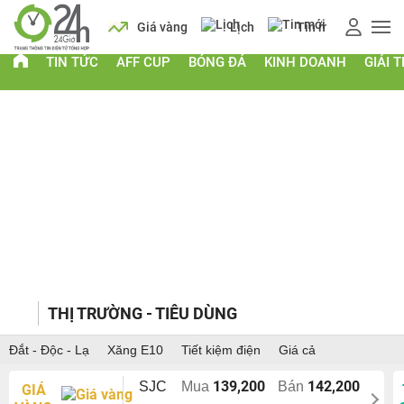
Giá vàng
Lịch
Tin mới
AFF
TIN TỨC
AFF CUP
BÓNG ĐÁ
KINH DOANH
GIẢI T
THỊ TRƯỜNG - TIÊU DÙNG
Đắt - Độc - Lạ
Xăng E10
Tiết kiệm điện
Giá cả
139,200
142,200
SJC
Mua
Bán
GIÁ