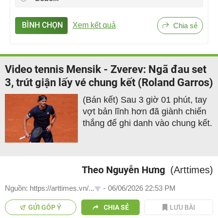
BÌNH CHỌN
Xem kết quả
Chia sẻ
Video tennis Mensik - Zverev: Ngã đau set
3, trút giận lấy vé chung kết (Roland Garros)
(Bán kết) Sau 3 giờ 01 phút, tay
vợt bản lĩnh hơn đã giành chiến
thắng để ghi danh vào chung kết.
Theo Nguyễn Hưng
(Arttimes)
Nguồn: https://arttimes.vn/...
-
06/06/2026 22:53 PM
GỬI GÓP Ý
CHIA SẺ
LƯU BÀI