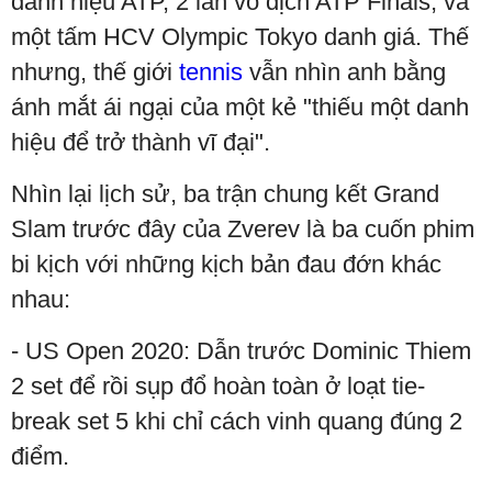
danh hiệu ATP, 2 lần vô địch ATP Finals, và
một tấm HCV Olympic Tokyo danh giá. Thế
nhưng, thế giới
tennis
vẫn nhìn anh bằng
ánh mắt ái ngại của một kẻ "thiếu một danh
hiệu để trở thành vĩ đại".
Nhìn lại lịch sử, ba trận chung kết Grand
Slam trước đây của Zverev là ba cuốn phim
bi kịch với những kịch bản đau đớn khác
nhau:
- US Open 2020: Dẫn trước Dominic Thiem
2 set để rồi sụp đổ hoàn toàn ở loạt tie-
break set 5 khi chỉ cách vinh quang đúng 2
điểm.