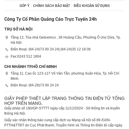
GÓP Ý
CHÍNH SÁCH BẢO MẬT
ĐIỀU KHOẢN SỬ DỤNG
Công Ty Cổ Phần Quảng Cáo Trực Tuyến 24h
TRỤ SỞ HÀ NỘI
Tầng 12, Tòa nhà Geleximco , 36 Hoàng Cầu, Phường Ô chợ Dừa, Tp.
Hà Nội
Điện thoại: (84-24)
73 00 24 24
| (84-24)
35 12 18 06
Fax:
0243 512 1804
CHI NHÁNH TP.HỒ CHÍ MINH
Tầng 11, Cao ốc 123-127 Võ Văn Tần, phường Xuân Hòa, Tp. Hồ Chí
Minh.
Điện thoại: (84-28)
73 00 24 24
GIẤY PHÉP THIẾT LẬP TRANG THÔNG TIN ĐIỆN TỬ TỔNG
HỢP TRÊN MẠNG.
Giấy phép số 180/GP-STTTT ngày cấp 11/12/2024 - Sở thông tin và truyền
thông Hà Nội.
Giấy xác nhận thông báo cung cấp dịch vụ Mạng xã hội số 89 /GXN-
PTTH&TTĐT do Cục Phát thanh, Truyền hình và Thông tin Điện tử cấp ngày