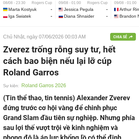
08/08 - 23:30
Rogers Cup
09/08 - 01:00
Rogers Cup
09/08 - 01:00
Marta Kostyuk
-
Jessica Pegula
-
Arthur Ri
Iga Swiatek
-
Diana Shnaider
-
Brandon 
Chủ Nhật, ngày 07/06/2026 00:03 AM
CHIA SẺ
Zverez trống rỗng suy tư, hết
cách bao biện nếu lại lỡ cúp
Roland Garros
Roland Garros 2026
Sự kiện:
(Tin thể thao, tin tennis) Alexander Zverev
đứng trước cơ hội vàng để chinh phục
Grand Slam đầu tiên sự nghiệp. Nhưng phía
sau lợi thế vượt trội về kinh nghiệm và
phong độ là áp lực khổng lồ có thể định