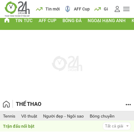
 vàng
Lịch
Tin mới
AFF Cup
Giá vàng
TIN TỨC
AFF CUP
BÓNG ĐÁ
NGOẠI HẠNG ANH
THỂ THAO
Tennis
Võ thuật
Người đẹp - Ngôi sao
Bóng chuyền
Trận đấu nổi bật 
Tất cả giải