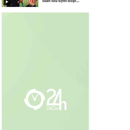
luân lưu định đoạt
(Leagues Cup)