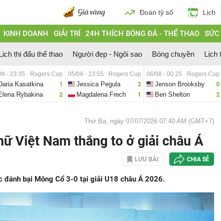
Đoán tỷ số
Lịch
KINH DOANH
GIẢI TRÍ
24H THÍCH BÓNG ĐÁ - THỂ THAO
SỨC
Lịch thi đấu thể thao
Người đẹp - Ngôi sao
Bóng chuyền
Lịch 
08 - 23:35
Rogers Cup
05/08 - 23:55
Rogers Cup
06/08 - 00:25
Rogers Cup
Daria Kasatkina
1
Jessica Pegula
2
Jenson Brooksby
0
Elena Rybakina
2
Magdalena Frech
1
Ben Shelton
2
Thứ Ba, ngày 07/07/2026 07:40 AM (GMT+7)
ữ Việt Nam thắng to ở giải châu Á
LƯU BÀI
CHIA SẺ
 đánh bại Mông Cổ 3-0 tại giải U18 châu Á 2026.