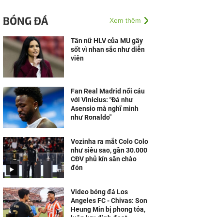
BÓNG ĐÁ
Xem thêm
Tân nữ HLV của MU gây
sốt vì nhan sắc như diễn
viên
Fan Real Madrid nổi cáu
với Vinicius: "Đá như
Asensio mà nghĩ mình
như Ronaldo"
Vozinha ra mắt Colo Colo
như siêu sao, gần 30.000
CĐV phủ kín sân chào
đón
Video bóng đá Los
Angeles FC - Chivas: Son
Heung Min bị phong tỏa,