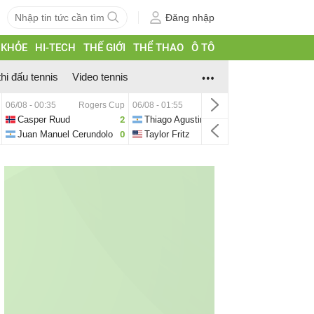
Đăng nhập
 KHỎE
HI-TECH
THẾ GIỚI
THỂ THAO
Ô TÔ
thi đấu tennis
Video tennis
06/08 - 00:35
Rogers Cup
06/08 - 01:55
Rogers Cup
06/08 - 02:10
Casper Ruud
2
Thiago Agustin Tirante
2
Hubert Hur
Juan Manuel Cerundolo
0
Taylor Fritz
0
Alejandro T