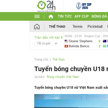
TIN TỨC
AFF CUP
BÓNG ĐÁ
Tennis
Pickleball
THỂ THAO
05/08 - 23:35
Rogers Cup
05/
Trận đấu nổi bật
Sloane Stephens
0
Belinda Bencic
2
Trang chủ
Thể thao
Tuyển bóng chuyền U18 n
Bóng chuyền Việt Nam
Sự kiện:
Tuyển bóng chuyền U18 nữ Việt Nam xuất sắc