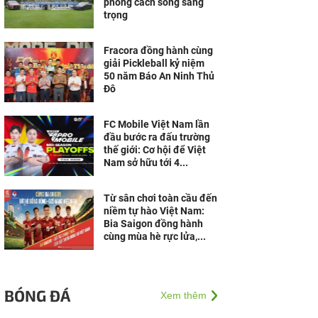
phong cách sống sang
trọng
Fracora đồng hành cùng
giải Pickleball kỷ niệm
50 năm Báo An Ninh Thủ
Đô
FC Mobile Việt Nam lần
đầu bước ra đấu trường
thế giới: Cơ hội để Việt
Nam sở hữu tới 4...
Từ sân chơi toàn cầu đến
niềm tự hào Việt Nam:
Bia Saigon đồng hành
cùng mùa hè rực lửa,...
BÓNG ĐÁ
Xem thêm