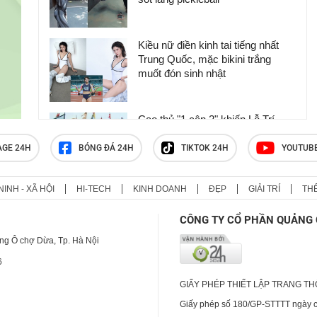
Kiều nữ điền kinh tai tiếng nhất
Trung Quốc, mặc bikini trắng
muốt đón sinh nhật
Cao thủ "1 cân 2" khiến Lỗ Trí
Thâm & Võ Tòng phải kinh hãi
AGE 24H
BÓNG ĐÁ 24H
TIKTOK 24H
YOUTUB
NINH - XÃ HỘI
HI-TECH
KINH DOANH
ĐẸP
GIẢI TRÍ
TH
Môn thể thao "ăn đứt" pickleball ở
Anh, bị tố phá hoại hạnh phúc vì
CÔNG TY CỔ PHẦN QUẢNG 
người chơi ngoại tình
ng Ô chợ Dừa, Tp. Hà Nội
6
GIẤY PHÉP THIẾT LẬP TRANG T
Giấy phép số 180/GP-STTTT ngày cấ