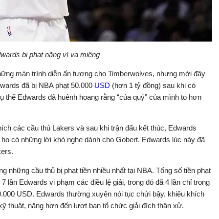
wards bị phạt nặng vì vạ miệng
hững màn trình diễn ấn tượng cho Timberwolves, nhưng mới đây
dwards đã bị NBA phạt 50.000
USD
(hơn 1 tỷ đồng) sau khi có
 cụ thể Edwards đã huênh hoang rằng “của quý” của mình to hơn
hích các cầu thủ Lakers và sau khi trận đấu kết thúc, Edwards
i họ có những lời khó nghe dành cho Gobert. Edwards lúc này đã
ers.
g những cầu thủ bị phạt tiền nhiều nhất tại NBA. Tổng số tiền phạt
 7 lần Edwards vi phạm các điều lệ giải, trong đó đã 4 lần chỉ trong
70.000 USD. Edwards thường xuyên nói tục chửi bậy, khiêu khích
ỗi kỹ thuật, nặng hơn đến lượt ban tổ chức giải đích thân xử.