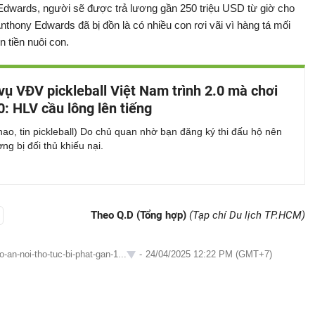
 Edwards, người sẽ được trả lương gần 250 triệu USD từ giờ cho
Anthony Edwards đã bị đồn là có nhiều con rơi vãi vì hàng tá mối
n tiền nuôi con.
vụ VĐV pickleball Việt Nam trình 2.0 mà chơi
0: HLV cầu lông lên tiếng
thao, tin pickleball) Do chủ quan nhờ bạn đăng ký thi đấu hộ nên
g bị đối thủ khiếu nại.
Theo Q.D (Tổng hợp)
(Tạp chí Du lịch TP.HCM)
-an-noi-tho-tuc-bi-phat-gan-1...
-
24/04/2025 12:22 PM (GMT+7)