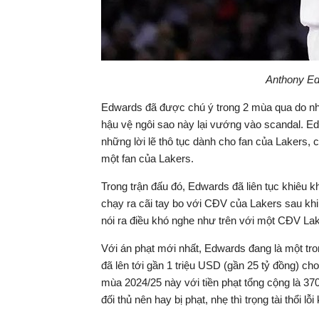
Anthony Ed
Edwards đã được chú ý trong 2 mùa qua do n
hậu vệ ngôi sao này lại vướng vào scandal. E
những lời lẽ thô tục dành cho fan của Lakers,
một fan của Lakers.
Trong trận đấu đó, Edwards đã liên tục khiêu k
chạy ra cãi tay bo với CĐV của Lakers sau kh
nói ra điều khó nghe như trên với một CĐV Lak
Với án phạt mới nhất, Edwards đang là một tron
đã lên tới gần 1 triệu USD (gần 25 tỷ đồng) cho
mùa 2024/25 này với tiền phạt tổng cộng là 3
đối thủ nên hay bị phạt, nhẹ thì trọng tài thổi l