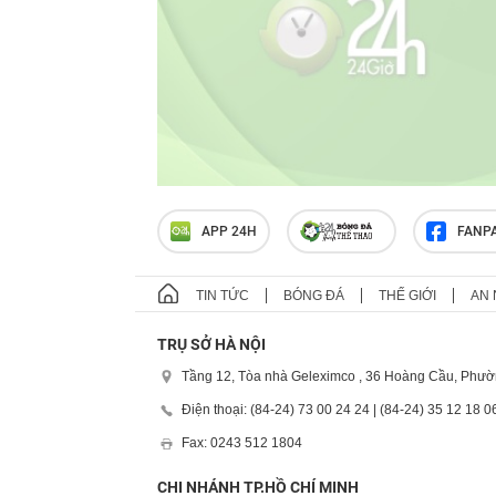
APP 24H
FANP
TIN TỨC
BÓNG ĐÁ
THẾ GIỚI
AN 
TRỤ SỞ HÀ NỘI
Tầng 12, Tòa nhà Geleximco , 36 Hoàng Cầu, Phườ
Điện thoại: (84-24) 73 00 24 24 | (84-24) 35 12 18 0
Fax: 0243 512 1804
CHI NHÁNH TP.HỒ CHÍ MINH