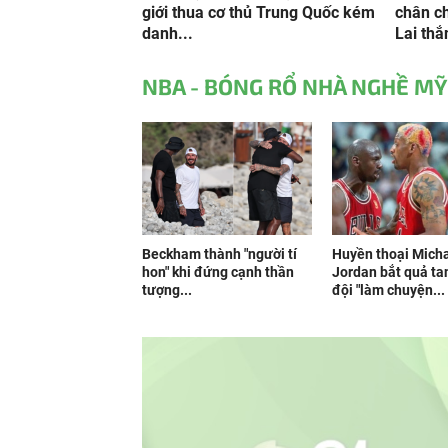
giới thua cơ thủ Trung Quốc kém
chân c
danh...
Lai thắ
NBA - BÓNG RỔ NHÀ NGHỀ MỸ
Beckham thành "người tí
Huyền thoại Mich
hon" khi đứng cạnh thần
Jordan bắt quả t
tượng...
đội "làm chuyện...