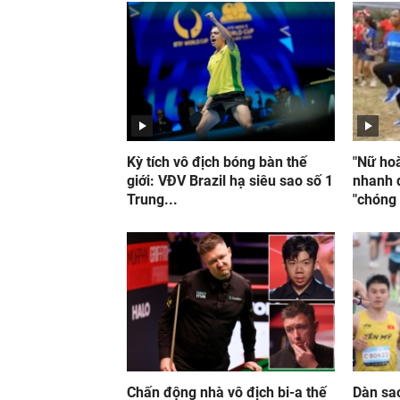
Kỳ tích vô địch bóng bàn thế
"Nữ ho
giới: VĐV Brazil hạ siêu sao số 1
nhanh 
Trung...
"chóng
Chấn động nhà vô địch bi-a thế
Dàn sa