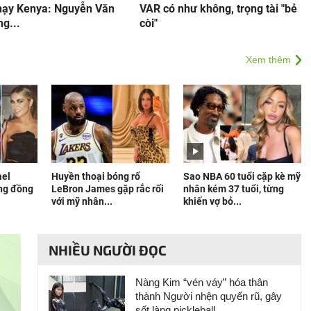
hạy Kenya: Nguyễn Văn
VAR có như không, trọng tài "bẻ
ng...
còi"
Xem thêm
ael
Huyền thoại bóng rổ
Sao NBA 60 tuổi cặp kè mỹ
ang đồng
LeBron James gặp rắc rối
nhân kém 37 tuổi, từng
với mỹ nhân...
khiến vợ bỏ...
NHIỀU NGƯỜI ĐỌC
Nàng Kim “vén váy” hóa thân
thành Người nhện quyến rũ, gây
sốt làng pickleball