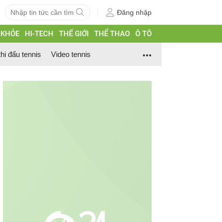
Đăng nhập
 KHỎE
HI-TECH
THẾ GIỚI
THỂ THAO
Ô TÔ
thi đấu tennis
Video tennis