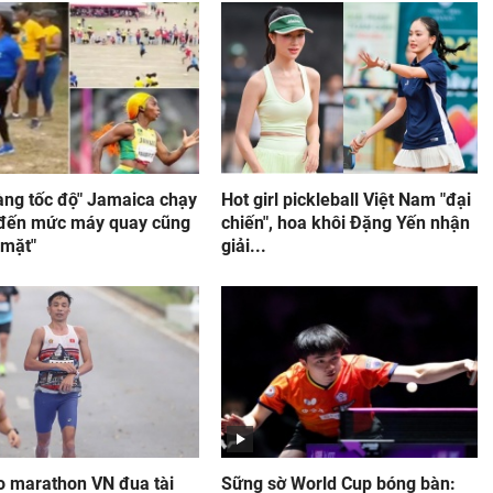
àng tốc độ" Jamaica chạy
Hot girl pickleball Việt Nam "đại
đến mức máy quay cũng
chiến", hoa khôi Đặng Yến nhận
 mặt"
giải...
o marathon VN đua tài
Sững sờ World Cup bóng bàn: