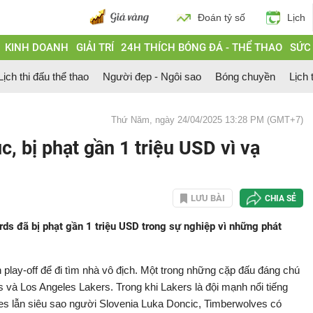
Đoán tỷ số
Lịch
KINH DOANH
GIẢI TRÍ
24H THÍCH BÓNG ĐÁ - THỂ THAO
SỨC
Lịch thi đấu thể thao
Người đẹp - Ngôi sao
Bóng chuyền
Lịch 
Thứ Năm, ngày 24/04/2025 13:28 PM (GMT+7)
c, bị phạt gần 1 triệu USD vì vạ
LƯU BÀI
CHIA SẺ
rds đã bị phạt gần 1 triệu USD trong sự nghiệp vì những phát
play-off để đi tìm nhà vô địch. Một trong những cặp đấu đáng chú
 và Los Angeles Lakers. Trong khi Lakers là đội mạnh nổi tiếng
es lẫn siêu sao người Slovenia Luka Doncic, Timberwolves có