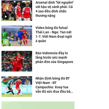
Arsenal dính "lời nguyền"
với hậu vệ cánh phải: Cả
4 sao đều dính chấn
thương nặng
Video bóng đá futsal
Thái Lan - Nga: Tan nát
1-7, Việt Nam đoạt ngôi
á quân
Báo Indonesia đầy lo
lắng trước sức mạnh
phản đòn của Singapore
Nhận định bóng đá ĐT
Việt Nam - ĐT
Campuchia: Xoay tua
vẫn đủ sức đua đầu bảng
(AFF Cup)