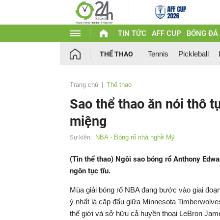
TIN TỨC
AFF CUP
BÓNG ĐÁ
Tennis
Pickleball
THỂ THAO
Trang chủ
Thể thao
Sao thể thao ăn nói thô tụ
miệng
NBA - Bóng rổ nhà nghề Mỹ
Sự kiện:
(Tin thể thao) Ngôi sao bóng rổ Anthony Edwa
ngôn tục tĩu.
Mùa giải bóng rổ NBA đang bước vào giai đoạn 
ý nhất là cặp đấu giữa Minnesota Timberwolves
thế giới và sở hữu cả huyền thoại LeBron Jam