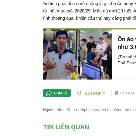
Số tiền phạt đó có vẻ chẳng là gì cho Anthony
tới hết mùa giải 2028/29. Mặc dù mới 23 tuổi, 
tình thoáng qua, khiến cầu thủ này càng phải tố
Ồn ào 
như 3.
(Tin thể 
Thế Phươn
GỬI GÓP Ý
LƯU BÀI
CHIA SẺ
Nguồn: https://tcdulichtphcm.vn/the-thao/sao-the-thao
TIN LIÊN QUAN