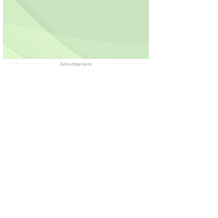
Advertisement