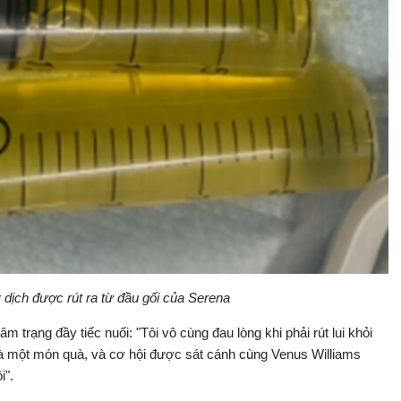
dịch được rút ra từ đầu gối của Serena
m trạng đầy tiếc nuối: "Tôi vô cùng đau lòng khi phải rút lui khỏi
a là một món quà, và cơ hội được sát cánh cùng Venus Williams
i".