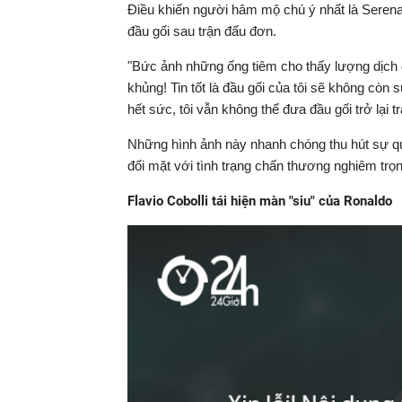
Điều khiến người hâm mộ chú ý nhất là Serena
đầu gối sau trận đấu đơn.
"Bức ảnh những ống tiêm cho thấy lượng dịch đư
khủng! Tin tốt là đầu gối của tôi sẽ không còn 
hết sức, tôi vẫn không thể đưa đầu gối trở lại tr
Những hình ảnh này nhanh chóng thu hút sự q
đối mặt với tình trạng chấn thương nghiêm trọ
Flavio Cobolli tái hiện màn "siu" của Ronaldo