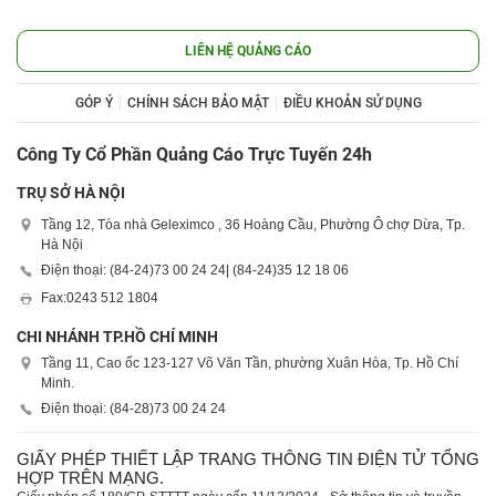
LIÊN HỆ QUẢNG CÁO
GÓP Ý
CHÍNH SÁCH BẢO MẬT
ĐIỀU KHOẢN SỬ DỤNG
Công Ty Cổ Phần Quảng Cáo Trực Tuyến 24h
TRỤ SỞ HÀ NỘI
Tầng 12, Tòa nhà Geleximco , 36 Hoàng Cầu, Phường Ô chợ Dừa, Tp.
Hà Nội
Điện thoại: (84-24)
73 00 24 24
| (84-24)
35 12 18 06
Fax:
0243 512 1804
CHI NHÁNH TP.HỒ CHÍ MINH
Tầng 11, Cao ốc 123-127 Võ Văn Tần, phường Xuân Hòa, Tp. Hồ Chí
Minh.
Điện thoại: (84-28)
73 00 24 24
GIẤY PHÉP THIẾT LẬP TRANG THÔNG TIN ĐIỆN TỬ TỔNG
HỢP TRÊN MẠNG.