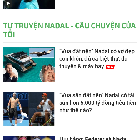
TỰ TRUYỆN NADAL - CÂU CHUYỆN CỦA
TÔI
"Vua đất nện" Nadal có vợ đẹp
con khôn, đủ cả biệt thự, du
thuyền & máy bay
"Vua sân đất nện" Nadal có tài
sản hơn 5.000 tỷ đồng tiêu tiền
như thế nào?
Hụt hẫng: Federer và Nadal