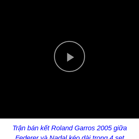
Play
Video
Trận bán kết Roland Garros 2005 giữa
Federer và
Nadal
kéo dài trong 4 set