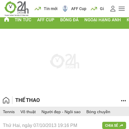
 vàng
Lịch
Tin mới
AFF Cup
Giá vàng
TIN TỨC
AFF CUP
BÓNG ĐÁ
NGOẠI HẠNG ANH
THỂ THAO
Tennis
Võ thuật
Người đẹp - Ngôi sao
Bóng chuyền
Thứ Hai, ngày 07/10/2013 19:16 PM
CHIA SẺ