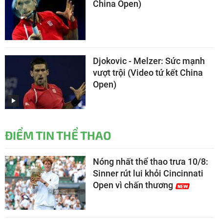
China Open)
Djokovic - Melzer: Sức mạnh
vượt trội (Video tứ kết China
Open)
ĐIỂM TIN THỂ THAO
Nóng nhất thể thao trưa 10/8:
Sinner rút lui khỏi Cincinnati
Open vì chấn thương