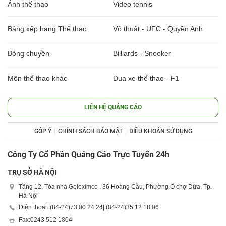
Ảnh thể thao
Video tennis
Bảng xếp hạng Thể thao
Võ thuật - UFC - Quyền Anh
Bóng chuyền
Billiards - Snooker
Môn thể thao khác
Đua xe thể thao - F1
LIÊN HỆ QUẢNG CÁO
GÓP Ý
CHÍNH SÁCH BẢO MẬT
ĐIỀU KHOẢN SỬ DỤNG
Công Ty Cổ Phần Quảng Cáo Trực Tuyến 24h
TRỤ SỞ HÀ NỘI
Tầng 12, Tòa nhà Geleximco , 36 Hoàng Cầu, Phường Ô chợ Dừa, Tp.
Hà Nội
Điện thoại: (84-24)
73 00 24 24
| (84-24)
35 12 18 06
Fax:
0243 512 1804