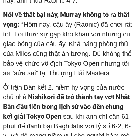
này, anh thua Raonic 4-7.
Nói về thất bại này, Murray không tỏ ra thất
vọng:
“Hôm nay, cậu ấy (Raonic) đã chơi rất
tốt. Tôi thực sự gặp khó khăn với những cú
giao bóng của cậu ấy. Khả năng phòng thủ
của Milos cũng thật ấn tượng. Dù không thể
bảo vệ chức vô địch Tokyo Open nhưng tôi
sẽ “sửa sai” tại Thượng Hải Masters”.
Ở trận Bán kết 2, niềm hy vọng của nước
chủ nhà
Nishikori đã trở thành tay vợt Nhật
Bản đầu tiên trong lịch sử vào đến chung
kết giải Tokyo Open
sau khi anh chỉ cần 61
phút để đánh bại Baghdatis với tỷ số 6-2, 6-
2. Và để mang niềm vui cho người hâm mộ