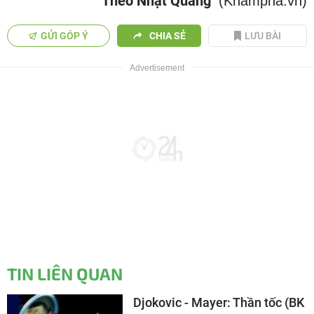
Theo Nhật Quang
(Khampha.vn)
GỬI GÓP Ý
CHIA SẺ
LƯU BÀI
TIN LIÊN QUAN
Djokovic - Mayer: Thần tốc (BK