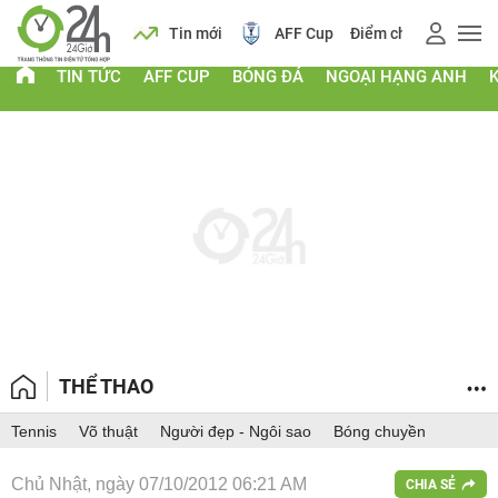
 vàng
Lịch
Tin mới
AFF Cup
Điểm chuẩn 2026
TIN TỨC
AFF CUP
BÓNG ĐÁ
NGOẠI HẠNG ANH
THỂ THAO
Tennis
Võ thuật
Người đẹp - Ngôi sao
Bóng chuyền
Chủ Nhật, ngày 07/10/2012 06:21 AM
CHIA SẺ