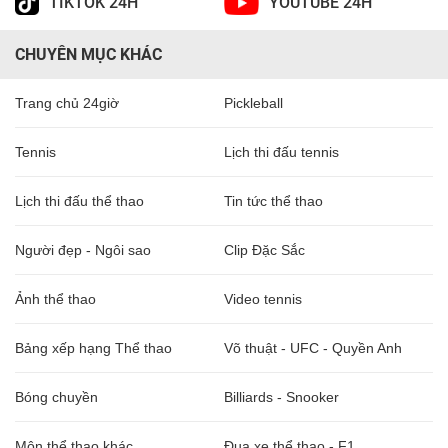
TIKTOK 24H
YOUTUBE 24H
CHUYÊN MỤC KHÁC
Trang chủ 24giờ
Pickleball
Tennis
Lịch thi đấu tennis
Lịch thi đấu thể thao
Tin tức thể thao
Người đẹp - Ngôi sao
Clip Đặc Sắc
Ảnh thể thao
Video tennis
Bảng xếp hạng Thể thao
Võ thuật - UFC - Quyền Anh
Bóng chuyền
Billiards - Snooker
Môn thể thao khác
Đua xe thể thao - F1