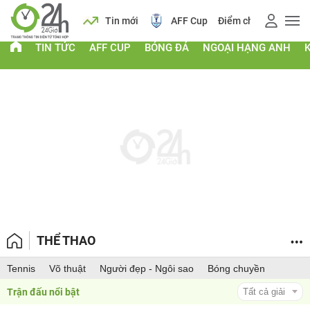
 vàng
Lịch
Tin mới
AFF Cup
Điểm chuẩn 2026
TIN TỨC
AFF CUP
BÓNG ĐÁ
NGOẠI HẠNG ANH
THỂ THAO
Tennis
Võ thuật
Người đẹp - Ngôi sao
Bóng chuyền
Trận đấu nổi bật 
Tất cả giải