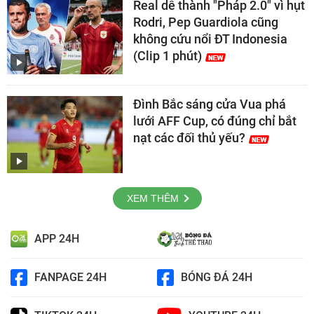
Real dễ thành "Pháp 2.0" vì hụt
Rodri, Pep Guardiola cũng
không cứu nổi ĐT Indonesia
(Clip 1 phút)
Đình Bắc sáng cửa Vua phá
lưới AFF Cup, có đúng chỉ bắt
nạt các đối thủ yếu?
XEM THÊM
APP 24H
FANPAGE 24H
BÓNG ĐÁ 24H