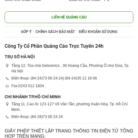
LIÊN HỆ QUẢNG CÁO
GÓP Ý
CHÍNH SÁCH BẢO MẬT
ĐIỀU KHOẢN SỬ DỤNG
Công Ty Cổ Phần Quảng Cáo Trực Tuyến 24h
TRỤ SỞ HÀ NỘI
Tầng 12, Tòa nhà Geleximco , 36 Hoàng Cầu, Phường Ô chợ Dừa, Tp.
Hà Nội
Điện thoại: (84-24)
73 00 24 24
| (84-24)
35 12 18 06
Fax:
0243 512 1804
CHI NHÁNH TP.HỒ CHÍ MINH
Tầng 11, Cao ốc 123-127 Võ Văn Tần, phường Xuân Hòa, Tp. Hồ Chí
Minh.
Điện thoại: (84-28)
73 00 24 24
GIẤY PHÉP THIẾT LẬP TRANG THÔNG TIN ĐIỆN TỬ TỔNG
HỢP TRÊN MẠNG.