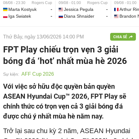
08/08 - 23:30
Rogers Cup
09/08 - 01:00
Rogers Cup
09/08 - 01:00
Marta Kostyuk
-
Jessica Pegula
-
Arthur Ri
Iga Swiatek
-
Diana Shnaider
-
Brandon 
Thứ Bảy, ngày 13/06/2026 14:00 PM
CHIA SẺ
FPT Play chiếu trọn vẹn 3 giải
bóng đá ‘hot’ nhất mùa hè 2026
AFF Cup 2026
Sự kiện:
Với việc sở hữu độc quyền bản quyền
ASEAN Hyundai Cup™ 2026, FPT Play sẽ
chính thức có trọn vẹn cả 3 giải bóng đá
được chú ý nhất mùa hè năm nay.
Trở lại sau chu kỳ 2 năm, ASEAN Hyundai