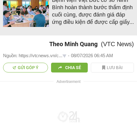
Bình hoàn thành bước thẩm định
cuối cùng, được đánh giá đáp
ứng điều kiện để được cấp giấy...
Theo Minh Quang
(VTC News)
Nguồn: https://vtcnews.vn/c...
-
08/07/2026 06:45 AM
GỬI GÓP Ý
CHIA SẺ
LƯU BÀI