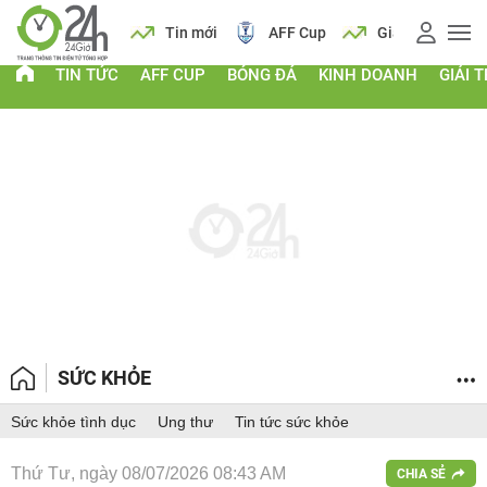
 vàng
Lịch
Tin mới
AFF Cup
Giá vàng
TIN TỨC
AFF CUP
BÓNG ĐÁ
KINH DOANH
GIẢI T
SỨC KHỎE
Sức khỏe tình dục
Ung thư
Tin tức sức khỏe
Thứ Tư, ngày 08/07/2026 08:43 AM
CHIA SẺ