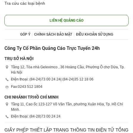
Tra cứu các loại bệnh
LIÊN HỆ QUẢNG CÁO
GÓP Ý
CHÍNH SÁCH BẢO MẬT
ĐIỀU KHOẢN SỬ DỤNG
Công Ty Cổ Phần Quảng Cáo Trực Tuyến 24h
TRỤ SỞ HÀ NỘI
Tầng 12, Tòa nhà Geleximco , 36 Hoàng Cầu, Phường Ô chợ Dừa, Tp.
Hà Nội
Điện thoại: (84-24)
73 00 24 24
| (84-24)
35 12 18 06
Fax:
0243 512 1804
CHI NHÁNH TP.HỒ CHÍ MINH
Tầng 11, Cao ốc 123-127 Võ Văn Tần, phường Xuân Hòa, Tp. Hồ Chí
Minh.
Điện thoại: (84-28)
73 00 24 24
GIẤY PHÉP THIẾT LẬP TRANG THÔNG TIN ĐIỆN TỬ TỔNG