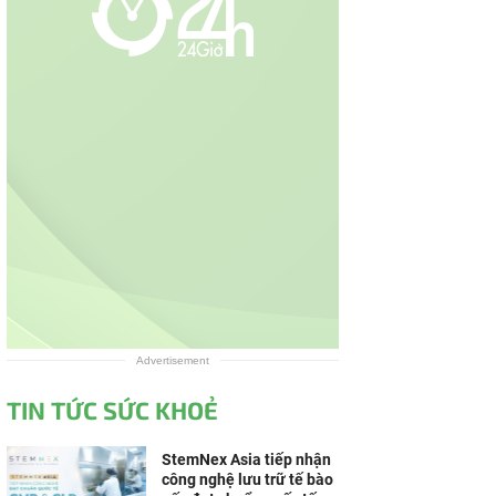
Advertisement
TIN TỨC SỨC KHOẺ
StemNex Asia tiếp nhận
công nghệ lưu trữ tế bào