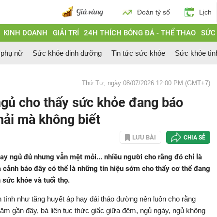
Đoán tỷ số
Lịch
KINH DOANH
GIẢI TRÍ
24H THÍCH BÓNG ĐÁ - THỂ THAO
SỨC
 phụ nữ
Sức khỏe dinh dưỡng
Tin tức sức khỏe
Sức khỏe tìn
Thứ Tư, ngày 08/07/2026 12:00 PM (GMT+7)
 ngủ cho thấy sức khỏe đang báo
hải mà không biết
LƯU BÀI
CHIA SẺ
y ngủ đủ nhưng vẫn mệt mỏi... nhiều người cho rằng đó chỉ là
a cảnh báo đây có thể là những tín hiệu sớm cho thấy cơ thể đang
 sức khỏe và tuổi thọ.
tính như tăng huyết áp hay đái tháo đường nên luôn cho rằng
m gần đây, bà liên tục thức giấc giữa đêm, ngủ ngáy, ngủ không