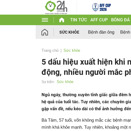
TIN TỨC
AFF CUP
BÓNG ĐÁ
Bệnh đàn ông
Bệnh
SỨC KHỎE
Trang chủ
Sức khỏe
5 dấu hiệu xuất hiện khi
động, nhiều người mắc p
Sức khỏe
Sự kiện:
Ngủ ngáy, thường xuyên tỉnh giấc giữa đêm ha
hệ quả của tuổi tác. Tuy nhiên, các chuyên gi
gặp vấn đề, nếu kéo dài có thể ảnh hưởng đến
Bà Tâm, 57 tuổi, vốn không mắc các bệnh mạn 
mình khá khỏe mạnh. Tuy nhiên, khoảng một nă