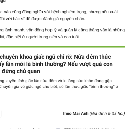
ngủ
úc nào cũng đồng nghĩa với bệnh nghiêm trọng, nhưng nếu xuất
đổi với bác sĩ để được đánh giá nguyên nhân.
ng lành mạnh, vận động hợp lý và quản lý căng thẳng vẫn là những
i, đặc biệt ở người trung niên và cao tuổi.
 chuyên khoa giấc ngủ chỉ rõ: Nửa đêm thức
y lần mới là bình thường? Nếu vượt quá con
, đừng chủ quan
ng xuyên tỉnh giấc lúc nửa đêm và lo lắng sức khỏe đang gặp
huyên gia về giấc ngủ cho biết, số lần thức giấc "bình thường" ở
Theo Mai Anh
(Gia đình & Xã hội)