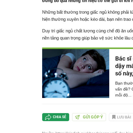
Đừng bỏ qua những tín hiệu cơ thể gửi đi khi 
Những bất thường trong giấc ngủ không phải l
hiện thường xuyên hoặc kéo dài, bạn nên trao 
Duy trì giấc ngủ chất lượng cùng chế độ ăn uố
nền tảng quan trọng giúp bảo vệ sức khỏe lâu dà
Bác sĩ
dậy mấ
số này
Bạn thườ
vấn đề? C
mỗi độ...
GỬI GÓP Ý
LƯU BÀI
CHIA SẺ