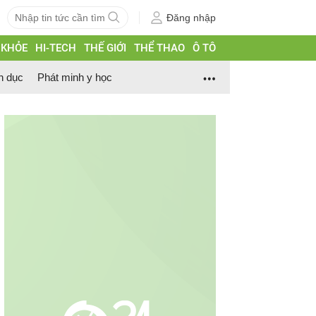
Đăng nhập
 KHỎE
HI-TECH
THẾ GIỚI
THỂ THAO
Ô TÔ
h dục
Phát minh y học