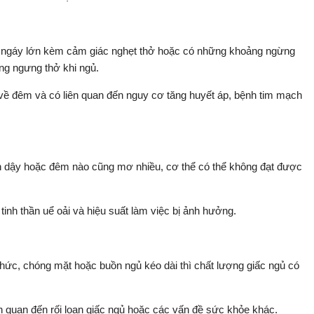
u ngáy lớn kèm cảm giác nghẹt thở hoặc có những khoảng ngừng
ứng ngưng thở khi ngủ.
về đêm và có liên quan đến nguy cơ tăng huyết áp, bệnh tim mạch
nh dậy hoặc đêm nào cũng mơ nhiều, cơ thể có thể không đạt được
 tinh thần uể oải và hiệu suất làm việc bị ảnh hưởng.
hức, chóng mặt hoặc buồn ngủ kéo dài thì chất lượng giấc ngủ có
ên quan đến rối loạn giấc ngủ hoặc các vấn đề sức khỏe khác.