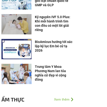
gốc đạt chuẩn quốc tế
GMP và GLP
Kỷ nguyên IVF 5.0 Plus:
Khi mỗi hành trình tìm
con đều có một lời giải
riêng
BioAmicus hướng tới xác
lập kỷ lục Em bé cử tạ
2026
Trung tâm Y khoa
Phương Nam lan tỏa
nghĩa cử đẹp vì cộng
đồng
ẨM THỰC
Xem thêm