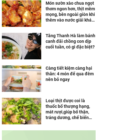
Món sườn xào chua ngọt
thơm ngon hơn, thịt mềm
mọng, bên ngoài giòn khi
thêm vào nước giải khát
quen thuộc ngày hè
Tăng Thanh Hà làm bánh
canh đãi chồng con dịp
cuối tuần, có gì đặc biệt?
Càng tiết kiệm càng hại
thân: 4 món để qua đêm
nên bỏ ngay
Loại thịt được coi là
thuốc bổ thượng hạng,
mát rượi,giúp bổ thận,
tráng dương, chế biến
cách này ngon đậm đà