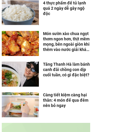
4 thực phẩm để tủ lạnh
quá 2 ngày dễ gây ngộ
độc
Món sườn xào chua ngọt
thơm ngon hơn, thịt mềm
mọng, bên ngoài giòn khi
thêm vào nước giải khát
quen thuộc ngày hè
Tăng Thanh Hà làm bánh
canh đãi chồng con dịp
cuối tuần, có gì đặc biệt?
Càng tiết kiệm càng hại
thân: 4 món để qua đêm
nên bỏ ngay