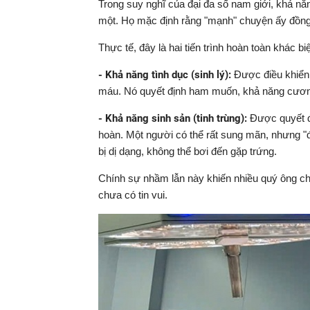
Trong suy nghĩ của đại đa số nam giới, khả n
một. Họ mặc định rằng "mạnh" chuyện ấy đồng n
Thực tế, đây là hai tiến trình hoàn toàn khác bi
- Khả năng tình dục (sinh lý):
Được điều khiển
máu. Nó quyết định ham muốn, khả năng cương
- Khả năng sinh sản (tinh trùng):
Được quyết đị
hoàn. Một người có thể rất sung mãn, nhưng "độ
bị dị dạng, không thể bơi đến gặp trứng.
Chính sự nhầm lẫn này khiến nhiều quý ông ch
chưa có tin vui.