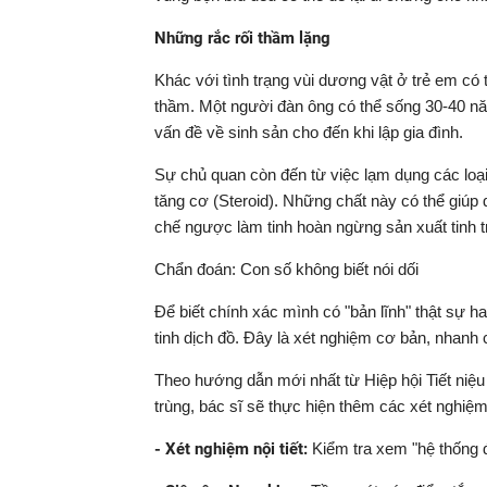
Những rắc rối thầm lặng
Khác với tình trạng vùi dương vật ở trẻ em có
thầm. Một người đàn ông có thể sống 30-40 n
vấn đề về sinh sản cho đến khi lập gia đình.
Sự chủ quan còn đến từ việc lạm dụng các loại
tăng cơ (Steroid). Những chất này có thể giúp 
chế ngược làm tinh hoàn ngừng sản xuất tinh t
Chẩn đoán: Con số không biết nói dối
Để biết chính xác mình có "bản lĩnh" thật sự h
tinh dịch đồ. Đây là xét nghiệm cơ bản, nhanh
Theo hướng dẫn mới nhất từ Hiệp hội Tiết niệu
trùng, bác sĩ sẽ thực hiện thêm các xét nghiệ
- Xét nghiệm nội tiết:
Kiểm tra xem "hệ thống đ