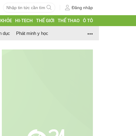
Đăng nhập
 KHỎE
HI-TECH
THẾ GIỚI
THỂ THAO
Ô TÔ
h dục
Phát minh y học