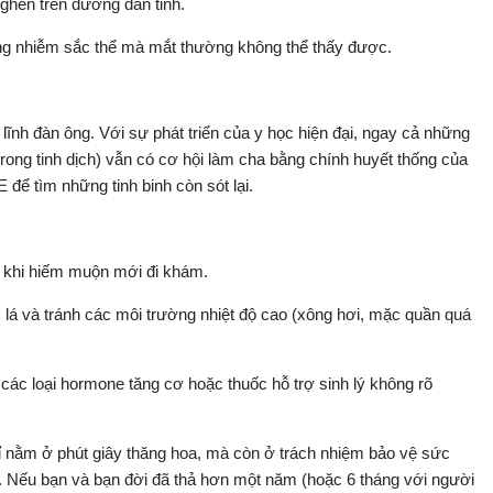
ghẽn trên đường dẫn tinh.
ng nhiễm sắc thể mà mắt thường không thể thấy được.
lĩnh đàn ông. Với sự phát triển của y học hiện đại, ngay cả những
rong tinh dịch) vẫn có cơ hội làm cha bằng chính huyết thống của
để tìm những tinh binh còn sót lại.
 khi hiếm muộn mới đi khám.
 lá và tránh các môi trường nhiệt độ cao (xông hơi, mặc quần quá
à các loại hormone tăng cơ hoặc thuốc hỗ trợ sinh lý không rõ
hỉ nằm ở phút giây thăng hoa, mà còn ở trách nhiệm bảo vệ sức
. Nếu bạn và bạn đời đã thả hơn một năm (hoặc 6 tháng với người