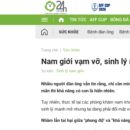
TIN TỨC
AFF CUP
BÓNG ĐÁ
Bệnh đàn ông
Bệnh
SỨC KHỎE
Trang chủ
Sức khỏe
Nam giới vạm vỡ, sinh lý
Sinh lý nam giới
Sự kiện:
Nhiều người đàn ông vẫn tin rằng, chỉ cần mì
mãn thì khả năng có con là hiển nhiên.
Tuy nhiên, thực tế tại các phòng khám nam kho
sinh lý mạnh mẽ nhưng lại đang phải đối mặt với
Nhầm lẫn tai hại giữa "phong độ" và "khả năng