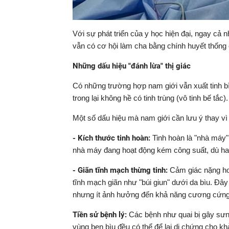
Với sự phát triển của y học hiện đại, ngay cả 
vẫn có cơ hội làm cha bằng chính huyết thống
Những dấu hiệu "đánh lừa" thị giác
Có những trường hợp nam giới vẫn xuất tinh bì
trong lại không hề có tinh trùng (vô tinh bế tắc).
Một số dấu hiệu mà nam giới cần lưu ý thay vì 
- Kích thước tinh hoàn:
Tinh hoàn là "nhà máy" 
nhà máy đang hoạt động kém công suất, dù h
- Giãn tĩnh mạch thừng tinh:
Cảm giác nặng ho
tĩnh mạch giãn như "búi giun" dưới da bìu. Đâ
nhưng ít ảnh hưởng đến khả năng cương cứng 
Tiền sử bệnh lý:
Các bệnh như quai bị gây sưng
vùng bẹn bìu đều có thể để lại di chứng cho kh