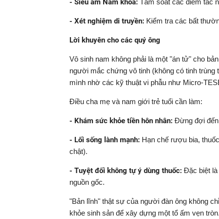
- Siêu âm Nam khoa:
Tầm soát các điểm tắc n
- Xét nghiệm di truyền:
Kiểm tra các bất thườ
Lời khuyên cho các quý ông
Vô sinh nam không phải là một "án tử" cho bản 
người mắc chứng vô tinh (không có tinh trùng t
mình nhờ các kỹ thuật vi phẫu như Micro-TESE 
Điều cha mẹ và nam giới trẻ tuổi cần làm:
- Khám sức khỏe tiền hôn nhân:
Đừng đợi đến
- Lối sống lành mạnh:
Hạn chế rượu bia, thuốc
chật).
- Tuyệt đối không tự ý dùng thuốc:
Đặc biệt l
nguồn gốc.
"Bản lĩnh" thật sự của người đàn ông không c
khỏe sinh sản để xây dựng một tổ ấm vẹn tròn