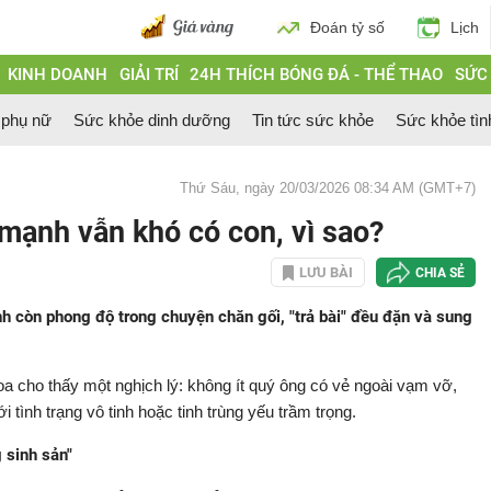
Đoán tỷ số
Lịch
KINH DOANH
GIẢI TRÍ
24H THÍCH BÓNG ĐÁ - THỂ THAO
SỨC
 phụ nữ
Sức khỏe dinh dưỡng
Tin tức sức khỏe
Sức khỏe tìn
Thứ Sáu, ngày 20/03/2026 08:34 AM (GMT+7)
 mạnh vẫn khó có con, vì sao?
LƯU BÀI
CHIA SẺ
nh còn phong độ trong chuyện chăn gối, "trả bài" đều đặn và sung
a cho thấy một nghịch lý: không ít quý ông có vẻ ngoài vạm vỡ,
 tình trạng vô tinh hoặc tinh trùng yếu trầm trọng.
 sinh sản"