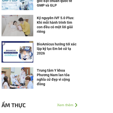
gốc đạt chuẩn quốc tế
GMP và GLP
Kỷ nguyên IVF 5.0 Plus:
Khi mỗi hành trình tìm
con đều có một lời giải
riêng
BioAmicus hướng tới xác
lập kỷ lục Em bé cử tạ
2026
Trung tâm Y khoa
Phương Nam lan tỏa
nghĩa cử đẹp vì cộng
đồng
ẨM THỰC
Xem thêm