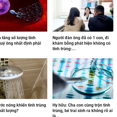
 tăng số lượng tinh
Người đàn ông đã có 1 con, đi
quý ông nhất định phải
khám bỗng phát hiện không có
tinh trùng:...
ớc nóng khiến tinh trùng
Hy hữu: Cha con cùng trộn tinh
hất lượng?
trùng, bé trai sinh ra không rõ ai
là...