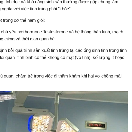
ăng tình dục và khả năng sinh sản thường được gộp chung làm
ghĩa với việc tinh trùng phải "khỏe".
ệt trong cơ thể nam giới:
 chủ yếu bởi hormone Testosterone và hệ thống thần kinh, mạch
 cứng và thời gian quan hệ.
nh bởi quá trình sản xuất tinh trùng tại các ống sinh tinh trong tinh
i quân" tinh binh có thể không có mặt (vô tinh), số lượng ít hoặc
ủ quan, chậm trễ trong việc đi thăm khám khi hai vợ chồng mãi