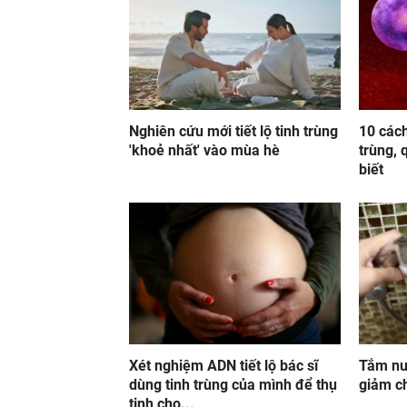
Nghiên cứu mới tiết lộ tinh trùng
10 cách
'khoẻ nhất' vào mùa hè
trùng, 
biết
Xét nghiệm ADN tiết lộ bác sĩ
Tắm nư
dùng tinh trùng của mình để thụ
giảm c
tinh cho...