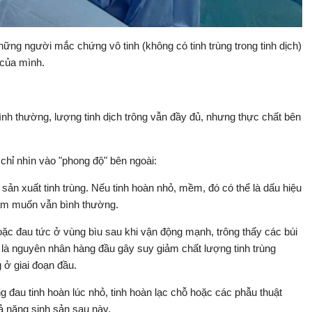
những người mắc chứng vô tinh (không có tinh trùng trong tinh dịch)
 của mình.
nh thường, lượng tinh dịch trông vẫn đầy đủ, nhưng thực chất bên
chỉ nhìn vào "phong độ" bên ngoài:
sản xuất tinh trùng. Nếu tinh hoàn nhỏ, mềm, đó có thể là dấu hiệu
am muốn vẫn bình thường.
ặc đau tức ở vùng bìu sau khi vận động mạnh, trông thấy các búi
y là nguyên nhân hàng đầu gây suy giảm chất lượng tinh trùng
ở giai đoạn đầu.
 đau tinh hoàn lúc nhỏ, tinh hoàn lạc chỗ hoặc các phẫu thuật
ả năng sinh sản sau này.