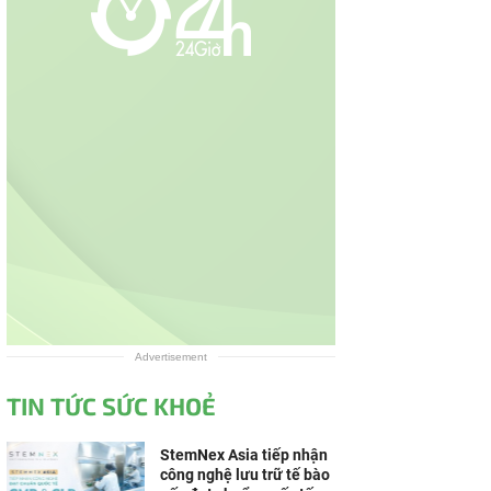
Advertisement
TIN TỨC SỨC KHOẺ
StemNex Asia tiếp nhận
công nghệ lưu trữ tế bào