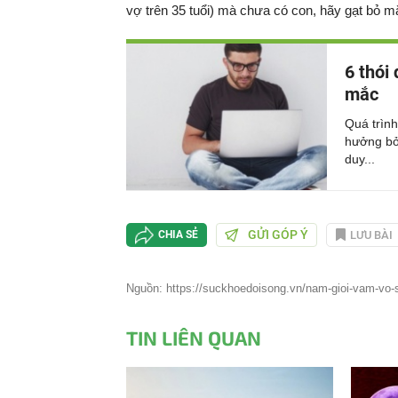
vợ trên 35 tuổi) mà chưa có con, hãy gạt bỏ 
6 thói
mắc
Quá trình
hưởng bở
duy...
GỬI GÓP Ý
LƯU BÀI
CHIA SẺ
Nguồn: https://suckhoedoisong.vn/nam-gioi-vam-vo-s
TIN LIÊN QUAN