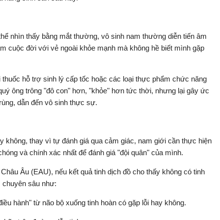
 thể nhìn thấy bằng mắt thường, vô sinh nam thường diễn tiến âm
ăm cuộc đời với vẻ ngoài khỏe mạnh mà không hề biết mình gặp
 thuốc hỗ trợ sinh lý cấp tốc hoặc các loại thực phẩm chức năng
quý ông trông "đô con" hơn, "khỏe" hơn tức thời, nhưng lại gây ức
rùng, dẫn đến vô sinh thực sự.
ay không, thay vì tự đánh giá qua cảm giác, nam giới cần thực hiện
 chóng và chính xác nhất để đánh giá "đội quân" của mình.
 Châu Âu (EAU), nếu kết quả tinh dịch đồ cho thấy không có tinh
m chuyên sâu như:
iều hành" từ não bộ xuống tinh hoàn có gặp lỗi hay không.