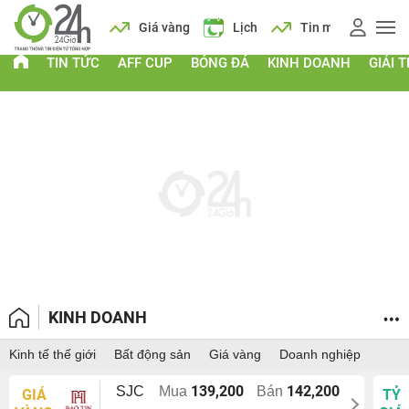
i
AFF Cup
Giá vàng
Lịch
Tin mới
AFF
TIN TỨC
AFF CUP
BÓNG ĐÁ
KINH DOANH
GIẢI T
KINH DOANH
Kinh tế thế giới
Bất động sản
Giá vàng
Doanh nghiệp
139,200
142,200
SJC
Mua
Bán
GIÁ
TỶ