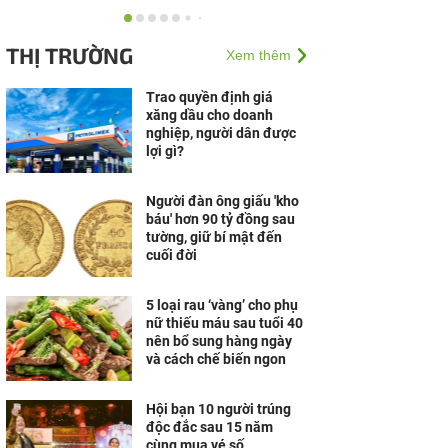
Nam A Bank đón dòng
vốn xanh từ Thụy Sĩ,
THỊ TRƯỜNG
Xem thêm
nâng tổng quy mô huy
động vốn quốc tế gần
350...
Trao quyền định giá
xăng dầu cho doanh
Đối tác của HEINEKEN
nghiệp, người dân được
Việt Nam ấn tượng với
lợi gì?
chương trình trải nghiệm
nhà máy tại Đà Nẵng
Người đàn ông giấu 'kho
báu' hơn 90 tỷ đồng sau
Căn hộ dòng tiền – khẩu
tường, giữ bí mật đến
vị mới của nhà đầu tư bất
cuối đời
động sản nghỉ dưỡng
5 loại rau ‘vàng’ cho phụ
Công nghệ AI từ OPES
nữ thiếu máu sau tuổi 40
gây ấn tượng tại Vietnam
nên bổ sung hàng ngày
Insurance Summit 2026
và cách chế biến ngon
Hội bạn 10 người trúng
Khám phá căn hộ mẫu,
độc đắc sau 15 năm
trải nghiệm không gian
cùng mua vé số