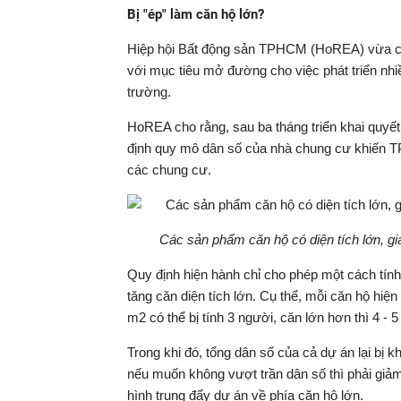
Bị "ép" làm căn hộ lớn?
Hiệp hội Bất động sản TPHCM (HoREA) vừa có k
với mục tiêu mở đường cho việc phát triển nhiề
trường.
HoREA cho rằng, sau ba tháng triển khai quy
định quy mô dân số của nhà chung cư khiến TPH
các chung cư.
Các sản phẩm căn hộ có diện tích lớn, giá
Quy định hiện hành chỉ cho phép một cách tính
tăng căn diện tích lớn. Cụ thể, mỗi căn hộ hiệ
m2 có thể bị tính 3 người, căn lớn hơn thì 4 - 5
Trong khi đó, tổng dân số của cả dự án lại bị 
nếu muốn không vượt trần dân số thì phải giảm
hình trung đẩy dự án về phía căn hộ lớn.