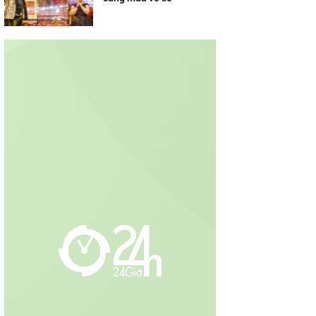
sống Wellness bên Vịnh
di sản tại Vân Bay