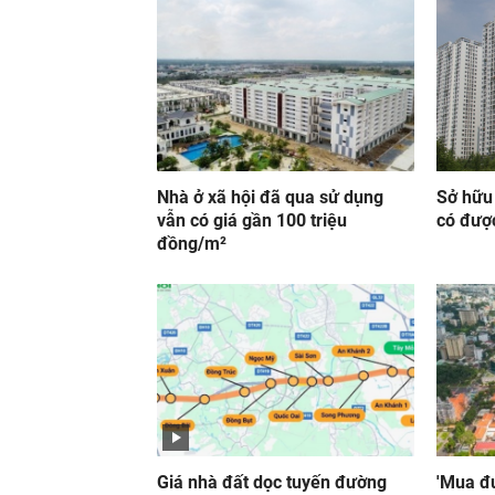
Nhà ở xã hội đã qua sử dụng
Sở hữu
vẫn có giá gần 100 triệu
có đượ
đồng/m²
Giá nhà đất dọc tuyến đường
'Mua đư