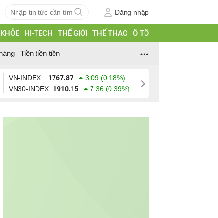
Đăng nhập
 KHỎE
HI-TECH
THẾ GIỚI
THỂ THAO
Ô TÔ
hàng
Tiền tiền tiền
VN-INDEX
1767.87
3.09 (0.18%)
VN30-INDEX
1910.15
7.36 (0.39%)