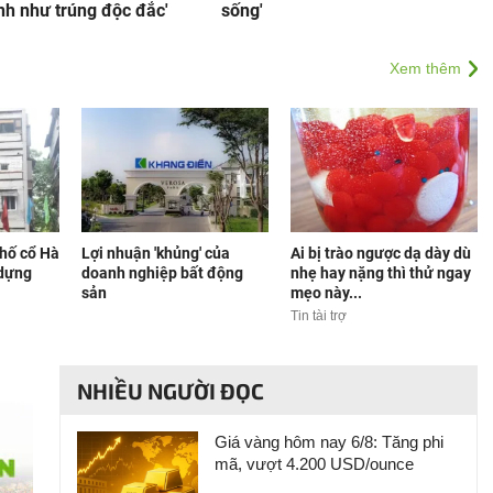
nh như trúng độc đắc'
sống'
Xem thêm
hố cổ Hà
Lợi nhuận 'khủng' của
Ai bị trào ngược dạ dày dù
 dựng
doanh nghiệp bất động
nhẹ hay nặng thì thử ngay
sản
mẹo này...
Tin tài trợ
NHIỀU NGƯỜI ĐỌC
Giá vàng hôm nay 6/8: Tăng phi
mã, vượt 4.200 USD/ounce