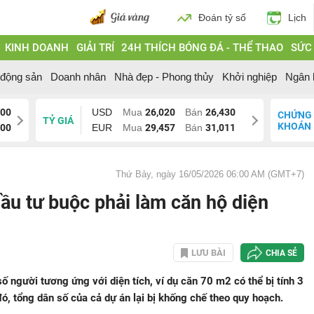
Đoán tỷ số
Lịch
KINH DOANH
GIẢI TRÍ
24H THÍCH BÓNG ĐÁ - THỂ THAO
SỨC
 động sản
Doanh nhân
Nhà đẹp - Phong thủy
Khởi nghiệp
Ngân 
200
USD
Mua
26,020
Bán
26,430
CHỨNG
TỶ GIÁ
KHOÁN
200
EUR
Mua
29,457
Bán
31,011
Thứ Bảy, ngày 16/05/2026 06:00 AM (GMT+7)
đầu tư buộc phải làm căn hộ diện
LƯU BÀI
CHIA SẺ
 người tương ứng với diện tích, ví dụ căn 70 m2 có thể bị tính 3
đó, tổng dân số của cả dự án lại bị khống chế theo quy hoạch.