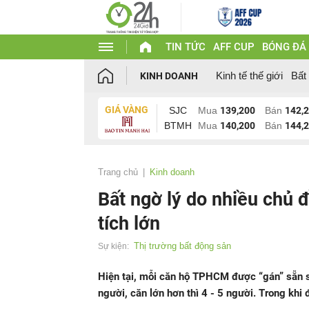
TIN TỨC
AFF CUP
BÓNG ĐÁ
Kinh tế thế giới
Bất
KINH DOANH
GIÁ VÀNG
SJC
Mua
139,200
Bán
142,
BTMH
Mua
140,200
Bán
144,
Trang chủ
Kinh doanh
Bất ngờ lý do nhiều chủ 
tích lớn
Thị trường bất động sản
Sự kiện:
Hiện tại, mỗi căn hộ TPHCM được “gán” sẵn số
người, căn lớn hơn thì 4 - 5 người. Trong khi 