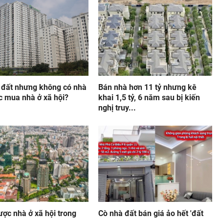
 đất nhưng không có nhà
Bán nhà hơn 11 tỷ nhưng kê
c mua nhà ở xã hội?
khai 1,5 tỷ, 6 năm sau bị kiến
nghị truy...
ợc nhà ở xã hội trong
Cò nhà đất bán giá ảo hết 'đất