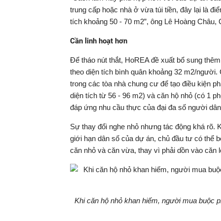
trung cấp hoặc nhà ở vừa túi tiền, đây lại là 
tích khoảng 50 - 70 m2”, ông Lê Hoàng Châu, 
Cần linh hoạt hơn
Để tháo nút thắt, HoREA đề xuất bổ sung thêm
theo diện tích bình quân khoảng 32 m2/người.
trong các tòa nhà chung cư để tạo điều kiện ph
diện tích từ 56 - 96 m2) và căn hộ nhỏ (có 1 phò
đáp ứng nhu cầu thực của đại đa số người dân
Sự thay đổi nghe nhỏ nhưng tác động khá rõ. K
giới hạn dân số của dự án, chủ đầu tư có thể b
căn nhỏ và căn vừa, thay vì phải dồn vào căn 
Khi căn hộ nhỏ khan hiếm, người mua buộc ph