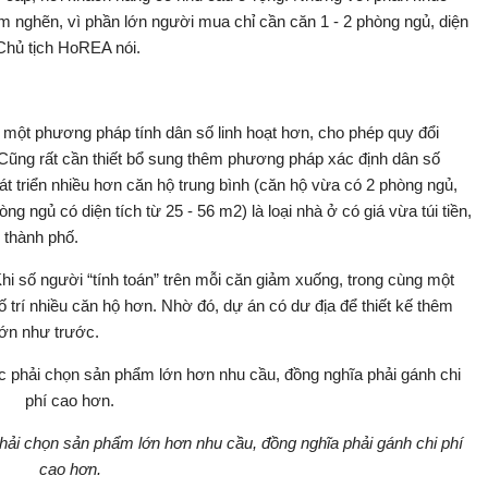
điểm nghẽn, vì phần lớn người mua chỉ cần căn 1 - 2 phòng ngủ, diện
Chủ tịch HoREA nói.
 một phương pháp tính dân số linh hoạt hơn, cho phép quy đổi
 Cũng rất cần thiết bổ sung thêm phương pháp xác định dân số
át triển nhiều hơn căn hộ trung bình (căn hộ vừa có 2 phòng ngủ,
ng ngủ có diện tích từ 25 - 56 m2) là loại nhà ở có giá vừa túi tiền,
 thành phố.
hi số người “tính toán” trên mỗi căn giảm xuống, trong cùng một
ố trí nhiều căn hộ hơn. Nhờ đó, dự án có dư địa để thiết kế thêm
lớn như trước.
ải chọn sản phẩm lớn hơn nhu cầu, đồng nghĩa phải gánh chi phí
cao hơn.