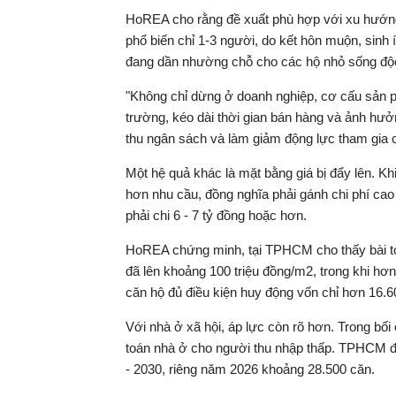
HoREA cho rằng đề xuất phù hợp với xu hướng 
phổ biến chỉ 1-3 người, do kết hôn muộn, sinh í
đang dần nhường chỗ cho các hộ nhỏ sống độc
"Không chỉ dừng ở doanh nghiệp, cơ cấu sản ph
trường, kéo dài thời gian bán hàng và ảnh hưởn
thu ngân sách và làm giảm động lực tham gia 
Một hệ quả khác là mặt bằng giá bị đẩy lên. 
hơn nhu cầu, đồng nghĩa phải gánh chi phí cao
phải chi 6 - 7 tỷ đồng hoặc hơn.
HoREA chứng minh, tại TPHCM cho thấy bài toán
đã lên khoảng 100 triệu đồng/m2, trong khi 
căn hộ đủ điều kiện huy động vốn chỉ hơn 16.60
Với nhà ở xã hội, áp lực còn rõ hơn. Trong bối
toán nhà ở cho người thu nhập thấp. TPHCM đặt
- 2030, riêng năm 2026 khoảng 28.500 căn.