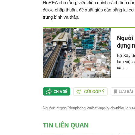
HoREA cho rằng, việc điều chỉnh cách tính dân
được chấp thuận, đề xuất giúp cân bằng lại c
trung bình và thấp.
Người 
dựng n
Bộ Xây dự
làm việc 
các...
GỬI GÓP Ý
LƯU BÀI
CHIA SẺ
Nguồn: https://tienphong.vn/bat-ngo-ly-do-nhieu-chu-
TIN LIÊN QUAN