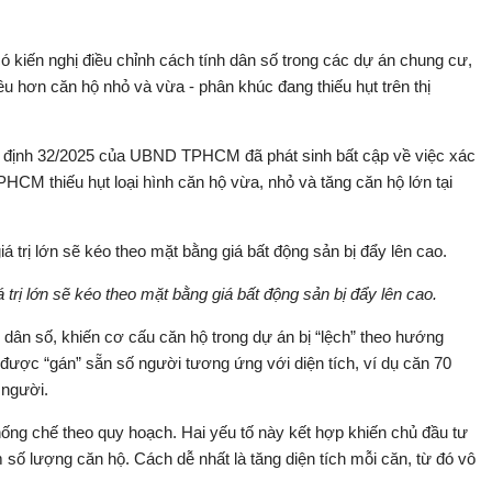
iến nghị điều chỉnh cách tính dân số trong các dự án chung cư,
u hơn căn hộ nhỏ và vừa - phân khúc đang thiếu hụt trên thị
ết định 32/2025 của UBND TPHCM đã phát sinh bất cập về việc xác
CM thiếu hụt loại hình căn hộ vừa, nhỏ và tăng căn hộ lớn tại
 trị lớn sẽ kéo theo mặt bằng giá bất động sản bị đẩy lên cao.
 dân số, khiến cơ cấu căn hộ trong dự án bị “lệch” theo hướng
n được “gán” sẵn số người tương ứng với diện tích, ví dụ căn 70
 người.
khống chế theo quy hoạch. Hai yếu tố này kết hợp khiến chủ đầu tư
 số lượng căn hộ. Cách dễ nhất là tăng diện tích mỗi căn, từ đó vô