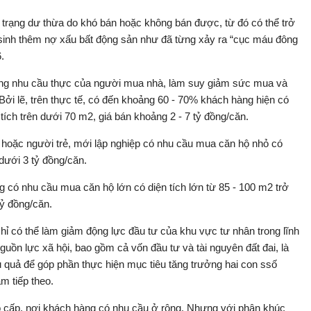
 trạng dư thừa do khó bán hoặc không bán được, từ đó có thể trở
t sinh thêm nợ xấu bất động sản như đã từng xảy ra “cục máu đông
.
ứng nhu cầu thực của người mua nhà, làm suy giảm sức mua và
Bởi lẽ, trên thực tế, có đến khoảng 60 - 70% khách hàng hiện có
ích trên dưới 70 m2, giá bán khoảng 2 - 7 tỷ đồng/căn.
hoặc người trẻ, mới lập nghiệp có nhu cầu mua căn hộ nhỏ có
 dưới 3 tỷ đồng/căn.
g có nhu cầu mua căn hộ lớn có diện tích lớn từ 85 - 100 m2 trở
tỷ đồng/căn.
chỉ có thể làm giảm động lực đầu tư của khu vực tư nhân trong lĩnh
uồn lực xã hội, bao gồm cả vốn đầu tư và tài nguyên đất đai, là
quả để góp phần thực hiện mục tiêu tăng trưởng hai con ssố
 tiếp theo.
 cấp, nơi khách hàng có nhu cầu ở rộng. Nhưng với phân khúc