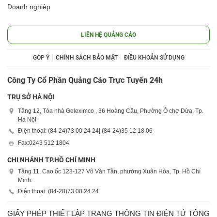
Doanh nghiệp
LIÊN HỆ QUẢNG CÁO
GÓP Ý
CHÍNH SÁCH BẢO MẬT
ĐIỀU KHOẢN SỬ DỤNG
Công Ty Cổ Phần Quảng Cáo Trực Tuyến 24h
TRỤ SỞ HÀ NỘI
Tầng 12, Tòa nhà Geleximco , 36 Hoàng Cầu, Phường Ô chợ Dừa, Tp.
Hà Nội
Điện thoại: (84-24)
73 00 24 24
| (84-24)
35 12 18 06
Fax:
0243 512 1804
CHI NHÁNH TP.HỒ CHÍ MINH
Tầng 11, Cao ốc 123-127 Võ Văn Tần, phường Xuân Hòa, Tp. Hồ Chí
Minh.
Điện thoại: (84-28)
73 00 24 24
GIẤY PHÉP THIẾT LẬP TRANG THÔNG TIN ĐIỆN TỬ TỔNG