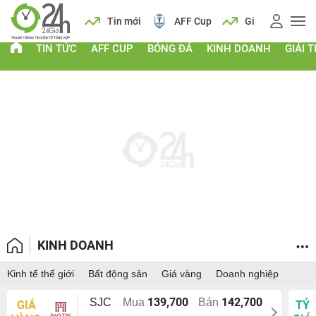
 vàng
Lịch
Tin mới
AFF Cup
Giá vàng
TIN TỨC
AFF CUP
BÓNG ĐÁ
KINH DOANH
GIẢI T
KINH DOANH
Kinh tế thế giới
Bất động sản
Giá vàng
Doanh nghiệp
139,700
142,700
SJC
Mua
Bán
GIÁ
TỶ