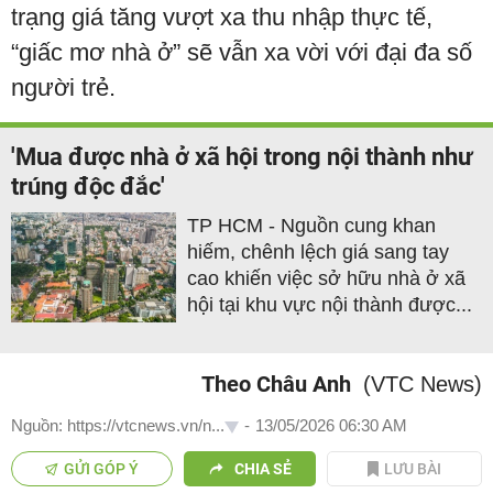
trạng giá tăng vượt xa thu nhập thực tế,
“giấc mơ nhà ở” sẽ vẫn xa vời với đại đa số
người trẻ.
'Mua được nhà ở xã hội trong nội thành như
trúng độc đắc'
TP HCM - Nguồn cung khan
hiếm, chênh lệch giá sang tay
cao khiến việc sở hữu nhà ở xã
hội tại khu vực nội thành được...
Theo Châu Anh
(VTC News)
Nguồn: https://vtcnews.vn/n...
-
13/05/2026 06:30 AM
GỬI GÓP Ý
CHIA SẺ
LƯU BÀI